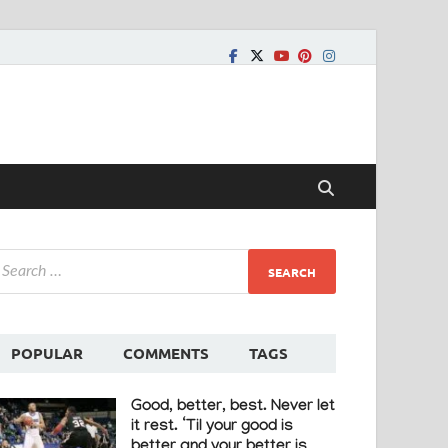
POPULAR
COMMENTS
TAGS
Good, better, best. Never let
it rest. ‘Til your good is
better and your better is