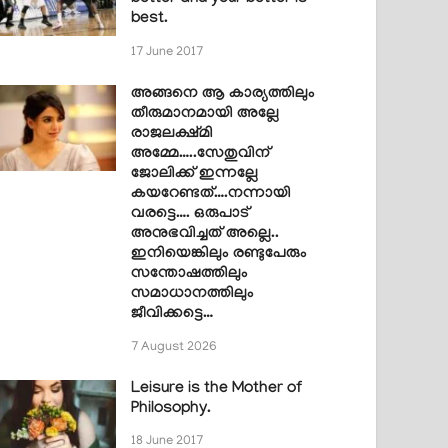
best.
17 June 2017
അങ്ങനെ ആ കാര്യത്തിലും
തീരുമാനമായി അല്ലേ
രാജലക്ഷ്മി
അമ്മേ…..സേതുവിന്
ജോലിക്ക് ഇന്നല്ലേ
കയറേണ്ടത്….നന്നായി
വരട്ടെ…. ഒരുപാട്
അനുഭവിച്ചത് അല്ലെ..
ഇനിയെങ്കിലും രണ്ടുപേരും
സന്തോഷത്തിലും
സമാധാനത്തിലും
ജീവിക്കട്ടെ…
7 August 2026
Leisure is the Mother of
Philosophy.
18 June 2017