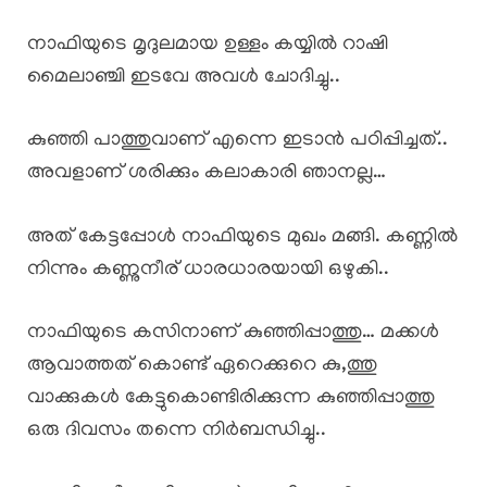
നാഫിയുടെ മൃദുലമായ ഉള്ളം കയ്യിൽ റാഷി
മൈലാഞ്ചി ഇടവേ അവൾ ചോദിച്ചു..
കുഞ്ഞി പാത്തുവാണ് എന്നെ ഇടാൻ പഠിപ്പിച്ചത്..
അവളാണ് ശരിക്കും കലാകാരി ഞാനല്ല…
അത് കേട്ടപ്പോൾ നാഫിയുടെ മുഖം മങ്ങി. കണ്ണിൽ
നിന്നും കണ്ണുനീര് ധാരധാരയായി ഒഴുകി..
നാഫിയുടെ കസിനാണ് കുഞ്ഞിപ്പാത്തു… മക്കൾ
ആവാത്തത് കൊണ്ട് ഏറെക്കുറെ കു,ത്തു
വാക്കുകൾ കേട്ടുകൊണ്ടിരിക്കുന്ന കുഞ്ഞിപ്പാത്തു
ഒരു ദിവസം തന്നെ നിർബന്ധിച്ചു..