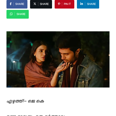
SHARE
SHARE
PIN IT
SHARE
SHARE
എഴുത്ത്:- ജെ കെ