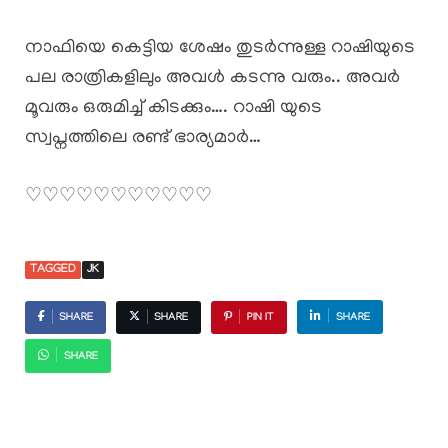
നാഫിയെ കെട്ടിയ ശേഷം തുടർന്നുള്ള റാഷിയുടെ
പല രാത്രികളിലും അവൾ കടന്നു വരും.. അവർ
മൂവരും ഒരുമിച്ച് കിടക്കും…. റാഷി യുടെ
സ്വപ്നത്തിലെ രണ്ട് ഭാര്യമാർ…
♡♡♡♡♡♡♡♡♡♡♡
TAGGED
JK
SHARE
SHARE
PIN IT
SHARE
SHARE