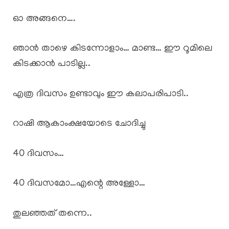
ഓ അങ്ങനെ….
ഞാൻ താഴെ കിടന്നോളാം… മാണ്ട… ഈ റൂമിലെ
കിടക്കാൻ പാടില്ല..
എത്ര ദിവസം ഉണ്ടാവും ഈ കലാപരിപാടി..
റാഷി ആകാംക്ഷയോടെ ചോദിച്ചു
40 ദിവസം…
40 ദിവസമോ…എന്റെ അള്ളോ…
തുലഞ്ഞത് തന്നെ..