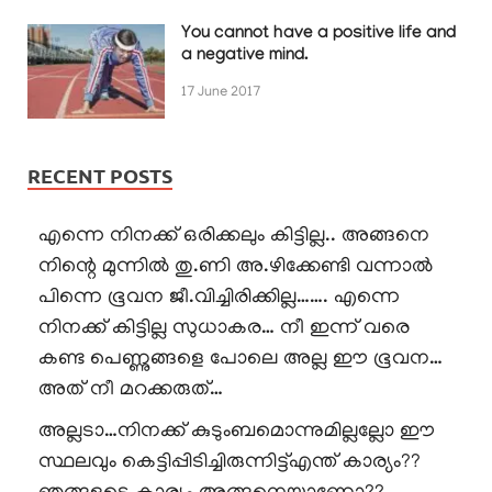
You cannot have a positive life and
a negative mind.
17 June 2017
RECENT POSTS
എന്നെ നിനക്ക് ഒരിക്കലും കിട്ടില്ല.. അങ്ങനെ
നിന്റെ മുന്നിൽ തു.ണി അ.ഴിക്കേണ്ടി വന്നാൽ
പിന്നെ ഭൂവന ജീ.വിച്ചിരിക്കില്ല……. എന്നെ
നിനക്ക് കിട്ടില്ല സുധാകര… നീ ഇന്ന് വരെ
കണ്ട പെണ്ണുങ്ങളെ പോലെ അല്ല ഈ ഭൂവന…
അത് നീ മറക്കരുത്…
അല്ലടാ…നിനക്ക് കുടുംബമൊന്നുമില്ലല്ലോ ഈ
സ്ഥലവും കെട്ടിപ്പിടിച്ചിരുന്നിട്ട്എന്ത് കാര്യം??