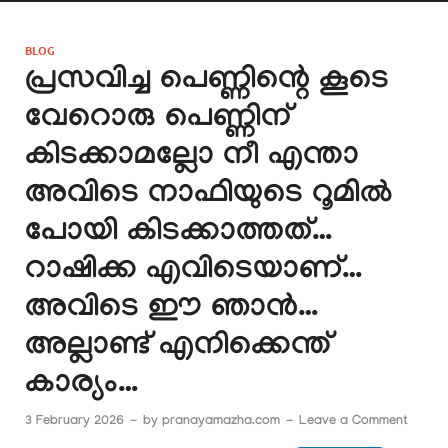
BLOG
പ്രസവിച്ച പെണ്ണിന്റെ കൂടെ
വേറൊരു പെണ്ണിന്
കിടക്കാമല്ലോ നീ എന്താ
അവിടെ നാഫിയുടെ റൂമിൽ
പോയി കിടക്കാത്തത്…
റാഷിക്ക എവിടെയാണ്…
അവിടെ ഈ ഞാൻ…
അല്ലാണ്ട് എനിക്കെന്ത്
കാര്യം…
3 February 2026
-
by
pranayamazha.com
-
Leave a Comment