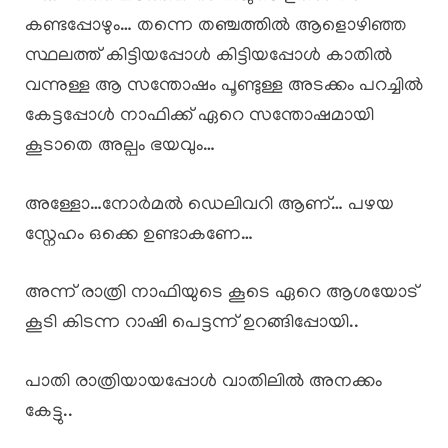
കണ്ടപ്പോഴും… തന്നെ തഞ്ചത്തിൽ ആളൊഴിഞ്ഞ
സ്ഥലത്ത് കിട്ടിയപ്പോൾ കിട്ടിയപ്പോൾ കാതിൽ
വന്നുള്ള ആ സന്തോഷം പൂണ്ടുള്ള അടക്കം പറച്ചിൽ
കേട്ടപ്പോൾ നാഫിക്ക് ഏറെ സന്തോഷമായി
കൂടാതെ അല്പം ഭയവും…
അള്ളോ…നോർമൽ ഡെലിവറി ആണ്… പഴയ
സ്നേഹം ഒക്കെ ഉണ്ടാകണേ…
അന്ന് രാത്രി നാഫിയുടെ കൂടെ ഏറെ ആശയോട്
കൂടി കിടന്ന റാഷി പെട്ടന്ന് ഉറങ്ങിപ്പോയി..
പാതി രാത്രിയായപ്പോൾ വാതിലിൽ അനക്കം
കേട്ടു..