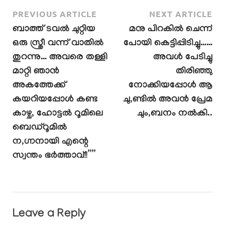
PREVIOUS ARTICLE
NEXT ARTICLE
ബാത്ത് ടവൽ ചുറ്റിയ
മനു പിറകിൽ ചെന്ന്
ഒരു സ്ത്രീ വന്ന് വാതിൽ
പോയി കെട്ടിപ്പിടിച്ചു……
തുറന്നു… അവരെ തള്ളി
അവൾ പേടിച്ചു
മാറ്റി ഞാൻ
തിരിഞ്ഞു
അകത്തേക്ക്
നോക്കിയപ്പോൾ ആ
കയറിയപ്പോൾ കണ്ട
ചു,ണ്ടിൽ അവൻ പ്രേമ
കാഴ്ച, ഹോട്ടൽ റൂമിലെ
ചും,ബനം നൽകി..
ബെഡ്റൂമിൽ
ന,ഗ്നനായി എന്റെ
സ്വന്തം ഭർത്താവ്!!””
Leave a Reply