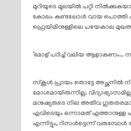
മുറിയുടെ മൂലയിൽ പറ്റി നിൽക്കുകയ
കോലം കണ്ടപ്പോൾ വായ പൊത്തി കരഞ
ഫ്രെയിമിനുള്ളിലെ പഴയകാല മുഖത്ത
‘മോള് പഠിച്ച് വലിയ ആളാകണം… നമ
സ്കൂൾ പ്രായം തൊട്ടേ അച്ഛനിൽ നിന
മോശമായിരുന്നില്ല. വിദ്യാഭ്യാസമില
മനുഷ്യരുടെ നില അതീവ ഗുരുതരമാണെ
എവിടെയും ഒന്നാമത് എത്താനുള്ള എല
എന്നിട്ടും, റിസൾട്ടെന്ന് വരുമ്