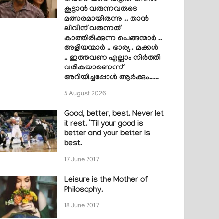
കൂട്ടാൻ വരുന്നവരുടെ
മത്സരമായിരുന്നു .. താൻ
ലീവിന് വരുന്നത്
കാത്തിരിക്കുന്ന പെങ്ങന്മാർ ..
അളിയന്മാർ .. ഭാര്യ.. മക്കൾ
.. ഇത്തവണ എല്ലാം നിർത്തി
വരികയാണെന്ന്
അറിയിച്ചപ്പോൾ ആർക്കും……
5 August 2026
Good, better, best. Never let
it rest. ‘Til your good is
better and your better is
best.
17 June 2017
Leisure is the Mother of
Philosophy.
18 June 2017