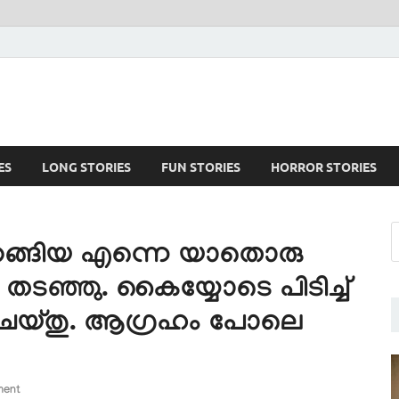
ES
LONG STORIES
FUN STORIES
HORROR STORIES
ിറങ്ങിയ എന്നെ യാതൊരു
തടഞ്ഞു. കൈയ്യോടെ പിടിച്ച്
ും ചെയ്തു. ആഗ്രഹം പോലെ
ment