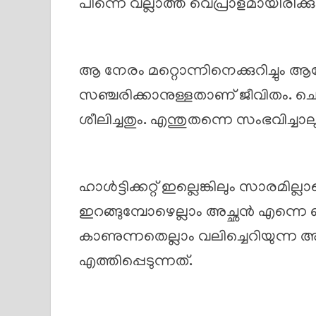
പിന്നെ വല്ലാത്ത വെപ്രാളമായിരിക്കു
ആ നേരം മറ്റൊന്നിനെക്കുറിച്ചും 
സഞ്ചരിക്കാനുള്ളതാണ് ജീവിതം. ച
ശീലിച്ചതും. എന്തുതന്നെ സംഭവിച്ചാല
ഹാൾട്ടിക്കറ്റ് ഇല്ലെങ്കിലും സാരമില്ല
ഇറങ്ങുമ്പോഴെല്ലാം അച്ഛൻ എന്നെ 
കാണുന്നതെല്ലാം വലിച്ചെറിയുന്
എത്തിപ്പെടുന്നത്.