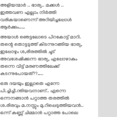
അളിയന്മാർ .. ഭാര്യ.. മക്കൾ ..
ഇത്തവണ എല്ലാം നിർത്തി
വരികയാണെന്ന് അറിയിച്ചപ്പോൾ
ആർക്കും……
അയാൾ ഞെട്ടലോടെ പിറകോട്ട് മാറി.
തന്റെ തൊട്ടടുത്ത് കിടന്നുറങ്ങിയ ഭാര്യ,
ഇപ്പോഴും ശ,രീരത്തിൽ ചൂട്
അവശേഷിക്കുന്ന ഭാര്യ, എപ്പോഴാകും
തന്നെ വിട്ട് മരണത്തിലേക്ക്
കടന്നുപോയത്??…..
ഒരു ദയയും ഇല്ലാതെ എന്നേ
പി.ച്ചിച്ചീ.ന്തിയവനാണ്.. എന്നെ
ഒന്നനങ്ങാൻ പറ്റാത്ത തരത്തിൽ
ശ.രീരവും മ.നസ്സും മു.റിപ്പെടുത്തിയവൻ..
ഒന്ന് കണ്ണ് ചിമ്മാൻ പറ്റാത്ത പോലെ