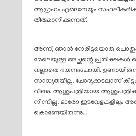
ആഗ്രഹം എങ്ങനേയും സഫലീകരിക
തീരുമാനിക്കുന്നത്.
അന്ന്, ഞാൻ നേരിട്ടയൊരു പൊതുപര
മേലെയുള്ള അച്ഛന്റെ പ്രതീക്ഷകൾ ത
വല്ലാതെ ഭയന്നുപോയി. ഉണ്ടായിര
സാധ്യതയില്ല. ചോദ്യക്കടലാസ് കിട്ട
വീണു. ആശുപത്രിയായ ആശുപത്രികളെല
നിന്നില്ല. ഓരോ ഇടവേളകളിലും അതെ
കൊണ്ടേയിരുന്നു…