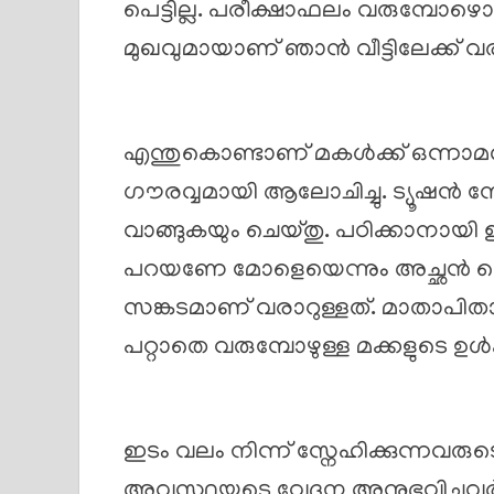
പെട്ടില്ല. പരീക്ഷാഫലം വരുമ്പോഴൊ
മുഖവുമായാണ് ഞാൻ വീട്ടിലേക്ക് വരാ
എന്തുകൊണ്ടാണ് മകൾക്ക് ഒന്നാമത
ഗൗരവ്വമായി ആലോചിച്ചു. ട്യൂഷൻ നേര
വാങ്ങുകയും ചെയ്തു. പഠിക്കാനായി
പറയണേ മോളെയെന്നും അച്ഛൻ മൊ
സങ്കടമാണ് വരാറുള്ളത്. മാതാപി
പറ്റാതെ വരുമ്പോഴുള്ള മക്കളുടെ ഉ
ഇടം വലം നിന്ന് സ്നേഹിക്കുന്നവരുടെ
അവസ്ഥയുടെ വേദന അനുഭവിച്ചവർക്ക്