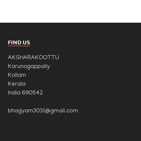
FIND US
AKSHARAKOOTTU
Karunagappally
Kollam
Kerala
India 690542
bhagyam3031@gmail.com