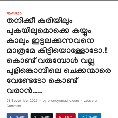
FEATURED
തനിക്കീ കരിയിലും
പുകയിലുമൊക്കെ കയ്യും
കാലും ഇട്ടലക്കുന്നവനെ
മാത്രമേ കിട്ടിയൊള്ളോടോ.!!
കൊണ്ട് വരുമ്പോൾ വല്ല
പുളിങ്കൊമ്പിലെ ചെക്കന്മാരെ
വേണ്ടേടോ കൊണ്ട്
വരാൻ…..
28 September 2025
-
by
pranayamazha.com
-
Leave a
Comment
SHARE
SHARE
PIN IT
SHARE