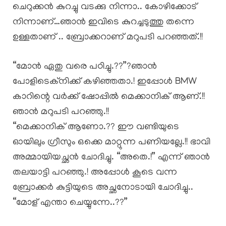
ചെറുക്കൻ കുറച്ചു വടക്കു നിന്നാ.. കോഴിക്കോട്
നിന്നാണ്…ഞാൻ ഇവിടെ കുറച്ചടുത്തു തന്നെ
ഉള്ളതാണ് .. ബ്രോക്കറാണ് മറുപടി പറഞ്ഞത്.!!
“മോൻ ഏതു വരെ പഠിച്ചു.??”?ഞാൻ
പോളിടെക്‌നിക്ക് കഴിഞ്ഞതാ.! ഇപ്പോൾ BMW
കാറിന്റെ വർക്ക് ഷോപ്പിൽ മെക്കാനിക് ആണ്.!!
ഞാൻ മറുപടി പറഞ്ഞു.!!
“മെക്കാനിക് ആണോ.?? ഈ വണ്ടിയുടെ
ഓയിലും ഗ്രീസും ഒക്കെ മാറ്റുന്ന പണിയല്ലേ.!! ഭാവി
അമ്മായിയച്ഛൻ ചോദിച്ചു. “അതെ.!” എന്ന് ഞാൻ
തലയാട്ടി പറഞ്ഞു.! അപ്പോൾ കൂടെ വന്ന
ബ്രോക്കർ കുട്ടിയുടെ അച്ഛനോടായി ചോദിച്ചു..
“മോള് എന്താ ചെയ്യുന്നേ..??”