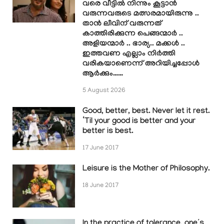
വരെ വീട്ടിൽ നിന്നും കൂട്ടാൻ
വരുന്നവരുടെ മത്സരമായിരുന്നു ..
താൻ ലീവിന് വരുന്നത്
കാത്തിരിക്കുന്ന പെങ്ങന്മാർ ..
അളിയന്മാർ .. ഭാര്യ.. മക്കൾ ..
ഇത്തവണ എല്ലാം നിർത്തി
വരികയാണെന്ന് അറിയിച്ചപ്പോൾ
ആർക്കും……
5 August 2026
Good, better, best. Never let it rest.
‘Til your good is better and your
better is best.
17 June 2017
Leisure is the Mother of Philosophy.
18 June 2017
In the practice of tolerance, one’s