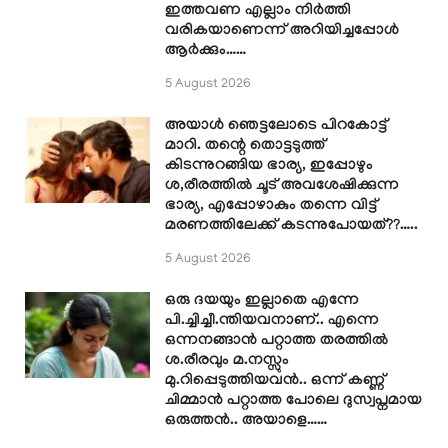
ഇത്തവണ എല്ലാം നിർത്തി
വരികയാണെന്ന് അറിയിച്ചപ്പോൾ
ആർക്കും……
5 August 2026
അയാൾ ഞെട്ടലോടെ പിറകോട്ട്
മാറി. തന്റെ തൊട്ടടുത്ത്
കിടന്നുറങ്ങിയ ഭാര്യ, ഇപ്പോഴും
ശ,രീരത്തിൽ ചൂട് അവശേഷിക്കുന്ന
ഭാര്യ, എപ്പോഴാകും തന്നെ വിട്ട്
മരണത്തിലേക്ക് കടന്നുപോയത്??…..
5 August 2026
ഒരു ദയയും ഇല്ലാതെ എന്നേ
പി.ച്ചിച്ചീ.ന്തിയവനാണ്.. എന്നെ
ഒന്നനങ്ങാൻ പറ്റാത്ത തരത്തിൽ
ശ.രീരവും മ.നസ്സും
മു.റിപ്പെടുത്തിയവൻ.. ഒന്ന് കണ്ണ്
ചിമ്മാൻ പറ്റാത്ത പോലെ ദുസ്വപ്നമായ
ഒരുത്തൻ.. അയാളെ……