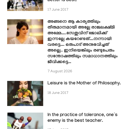
better is best.
17 June 2017
അങ്ങനെ ആ കാര്യത്തിലും
തീരുമാനമായി അല്ലേ രാജലക്ഷ്മി
അമ്മേ…..സേതുവിന് ജോലിക്ക്
ഇന്നല്ലേ കയറേണ്ടത്….നന്നായി
വരട്ടെ…. ഒരുപാട് അനുഭവിച്ചത്
അല്ലെ.. ഇനിയെങ്കിലും രണ്ടുപേരും
സന്തോഷത്തിലും സമാധാനത്തിലും
ജീവിക്കട്ടെ…
7 August 2026
Leisure is the Mother of Philosophy.
18 June 2017
In the practice of tolerance, one’s
enemy is the best teacher.