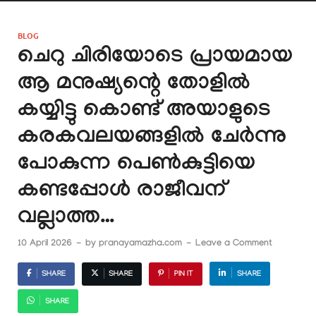
BLOG
ചെറു ചിരിയോടെ പ്രായമായ
ആ മനുഷ്യന്റെ തോളിൽ
കയ്യിട്ടു കൊണ്ട് അയാളുടെ
കരകവലയങ്ങളിൽ ചേർന്നു
പോകുന്ന പെൺകുട്ടിയെ
കണ്ടപ്പോൾ രാജീവന്
വല്ലാത്ത…
10 April 2026
-
by
pranayamazha.com
-
Leave a Comment
SHARE
SHARE
PIN IT
SHARE
SHARE