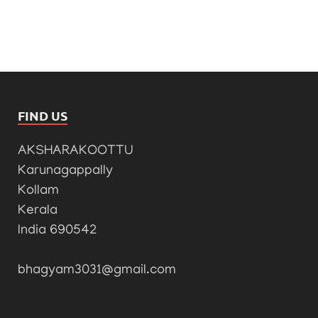
FIND US
AKSHARAKOOTTU
Karunagappally
Kollam
Kerala
India 690542
bhagyam3031@gmail.com