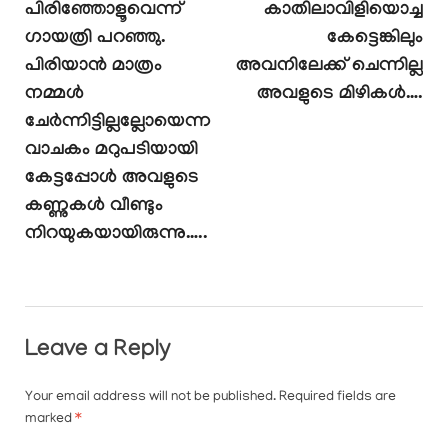
പിരിഞ്ഞോളൂവെന്ന്
കാതിലാവിളിയൊച്ച
ഗായത്രി പറഞ്ഞു.
കേട്ടെങ്കിലും
പിരിയാൻ മാത്രം
അവനിലേക്ക് ചെന്നില്ല
നമ്മൾ
അവളുടെ മിഴികൾ….
ചേർന്നിട്ടില്ലല്ലോയെന്ന
വാചകം മറുപടിയായി
കേട്ടപ്പോൾ അവളുടെ
കണ്ണുകൾ വീണ്ടും
നിറയുകയായിരുന്നു…..
Leave a Reply
Your email address will not be published.
Required fields are
marked
*