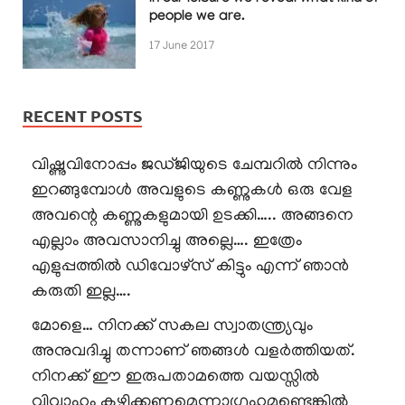
people we are.
17 June 2017
RECENT POSTS
വിഷ്ണുവിനോപ്പം ജഡ്ജിയുടെ ചേമ്പറിൽ നിന്നും
ഇറങ്ങുമ്പോൾ അവളുടെ കണ്ണുകൾ ഒരു വേള
അവന്റെ കണ്ണുകളുമായി ഉടക്കി….. അങ്ങനെ
എല്ലാം അവസാനിച്ചു അല്ലെ…. ഇത്രേം
എളുപ്പത്തിൽ ഡിവോഴ്സ് കിട്ടും എന്ന് ഞാൻ
കരുതി ഇല്ല….
മോളെ… നിനക്ക് സകല സ്വാതന്ത്ര്യവും
അനുവദിച്ചു തന്നാണ് ഞങ്ങൾ വളർത്തിയത്.
നിനക്ക് ഈ ഇരുപതാമത്തെ വയസ്സിൽ
വിവാഹം കഴിക്കണമെന്നാഗ്രഹമുണ്ടെങ്കിൽ