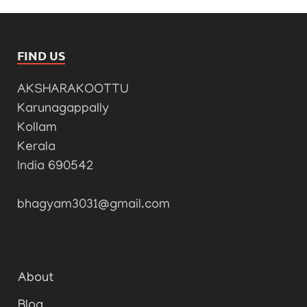
FIND US
AKSHARAKOOTTU
Karunagappally
Kollam
Kerala
India 690542
bhagyam3031@gmail.com
About
Blog