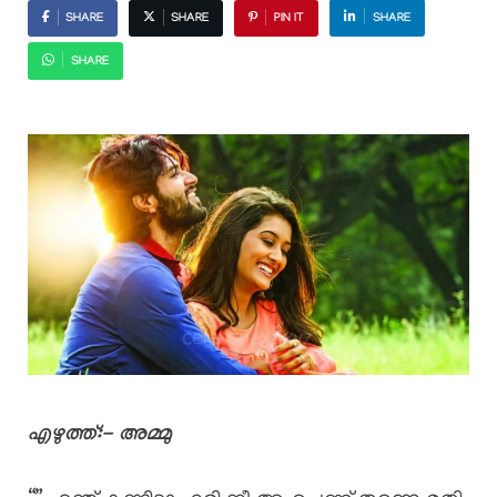
SHARE
SHARE
PIN IT
SHARE
SHARE
എഴുത്ത്:- അമ്മു