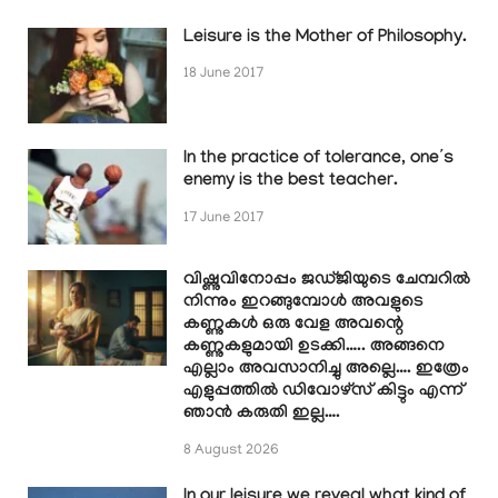
Leisure is the Mother of Philosophy.
18 June 2017
In the practice of tolerance, one’s
enemy is the best teacher.
17 June 2017
വിഷ്ണുവിനോപ്പം ജഡ്ജിയുടെ ചേമ്പറിൽ
നിന്നും ഇറങ്ങുമ്പോൾ അവളുടെ
കണ്ണുകൾ ഒരു വേള അവന്റെ
കണ്ണുകളുമായി ഉടക്കി….. അങ്ങനെ
എല്ലാം അവസാനിച്ചു അല്ലെ…. ഇത്രേം
എളുപ്പത്തിൽ ഡിവോഴ്സ് കിട്ടും എന്ന്
ഞാൻ കരുതി ഇല്ല….
8 August 2026
In our leisure we reveal what kind of