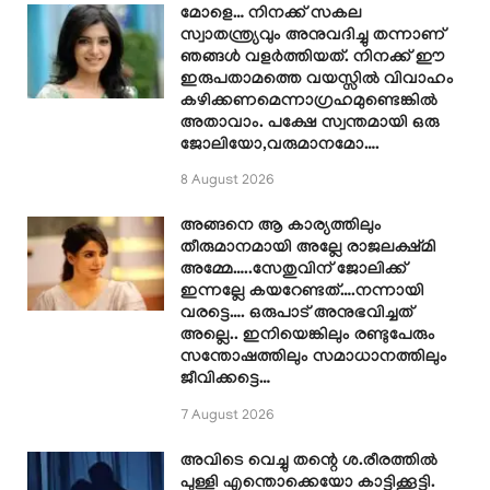
മോളെ… നിനക്ക് സകല
സ്വാതന്ത്ര്യവും അനുവദിച്ചു തന്നാണ്
ഞങ്ങൾ വളർത്തിയത്. നിനക്ക് ഈ
ഇരുപതാമത്തെ വയസ്സിൽ വിവാഹം
കഴിക്കണമെന്നാഗ്രഹമുണ്ടെങ്കിൽ
അതാവാം. പക്ഷേ സ്വന്തമായി ഒരു
ജോലിയോ,വരുമാനമോ….
8 August 2026
അങ്ങനെ ആ കാര്യത്തിലും
തീരുമാനമായി അല്ലേ രാജലക്ഷ്മി
അമ്മേ…..സേതുവിന് ജോലിക്ക്
ഇന്നല്ലേ കയറേണ്ടത്….നന്നായി
വരട്ടെ…. ഒരുപാട് അനുഭവിച്ചത്
അല്ലെ.. ഇനിയെങ്കിലും രണ്ടുപേരും
സന്തോഷത്തിലും സമാധാനത്തിലും
ജീവിക്കട്ടെ…
7 August 2026
അവിടെ വെച്ചു തന്റെ ശ.രീരത്തിൽ
പുള്ളി എന്തൊക്കെയോ കാട്ടിക്കൂട്ടി.