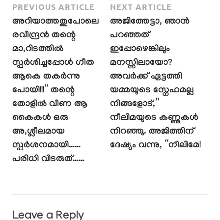
PREVIOUS ARTICLE
NEXT ARTICLE
അറിയാത്തതുപോലെ
അജിത്തേട്ടാ, ഞാൻ
രവീന്ദ്രൻ തന്റെ
പറഞ്ഞത്
മാ,റിടത്തിൽ
ഇപ്പോഴെങ്കിലും
സ്പർശിച്ചപ്പോൾ ഗീത
മനസ്സിലായോ?
ആകെ തകർന്നു
അവർക്ക് ഏട്ടത്തി
പോയി!!!” തന്റെ
യമ്മയുടെ സ്നേഹമല്ല
തോളിൽ വീണ ആ
നിങ്ങളോട്,”
കൈകൾ ഒരു
നീലിമയുടെ കണ്ണുകൾ
അ,ശ്ലീലമായ
നിറഞ്ഞു. അജിത്തിന്
സ്പർശനമായി……
ദേഷ്യം വന്നു, “നീലിമേ!
പരിധി വിടരുത്……
Leave a Reply