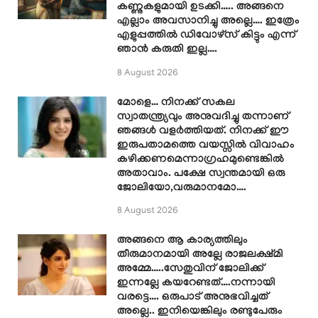
കണ്ണുകളുമായി ഉടക്കി….. അങ്ങനെ
എല്ലാം അവസാനിച്ചു അല്ലെ…. ഇത്രേം
എളുപ്പത്തിൽ ഡിവോഴ്സ് കിട്ടും എന്ന്
ഞാൻ കരുതി ഇല്ല….
8 August 2026
മോളെ… നിനക്ക് സകല
സ്വാതന്ത്ര്യവും അനുവദിച്ചു തന്നാണ്
ഞങ്ങൾ വളർത്തിയത്. നിനക്ക് ഈ
ഇരുപതാമത്തെ വയസ്സിൽ വിവാഹം
കഴിക്കണമെന്നാഗ്രഹമുണ്ടെങ്കിൽ
അതാവാം. പക്ഷേ സ്വന്തമായി ഒരു
ജോലിയോ,വരുമാനമോ….
8 August 2026
അങ്ങനെ ആ കാര്യത്തിലും
തീരുമാനമായി അല്ലേ രാജലക്ഷ്മി
അമ്മേ…..സേതുവിന് ജോലിക്ക്
ഇന്നല്ലേ കയറേണ്ടത്….നന്നായി
വരട്ടെ…. ഒരുപാട് അനുഭവിച്ചത്
അല്ലെ.. ഇനിയെങ്കിലും രണ്ടുപേരും