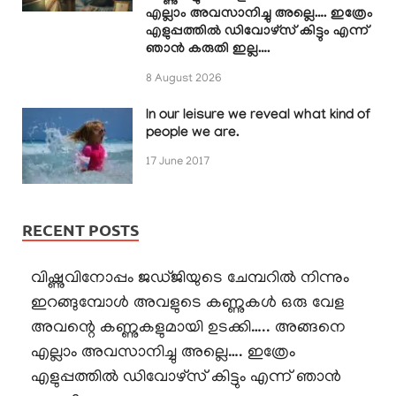
എല്ലാം അവസാനിച്ചു അല്ലെ…. ഇത്രേം
എളുപ്പത്തിൽ ഡിവോഴ്സ് കിട്ടും എന്ന്
ഞാൻ കരുതി ഇല്ല….
8 August 2026
In our leisure we reveal what kind of
people we are.
17 June 2017
RECENT POSTS
വിഷ്ണുവിനോപ്പം ജഡ്ജിയുടെ ചേമ്പറിൽ നിന്നും
ഇറങ്ങുമ്പോൾ അവളുടെ കണ്ണുകൾ ഒരു വേള
അവന്റെ കണ്ണുകളുമായി ഉടക്കി….. അങ്ങനെ
എല്ലാം അവസാനിച്ചു അല്ലെ…. ഇത്രേം
എളുപ്പത്തിൽ ഡിവോഴ്സ് കിട്ടും എന്ന് ഞാൻ