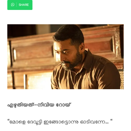
SHARE
എഴുതിയത്:-നിവിയ റോയ്
“മോളെ ദേവൂട്ടി ഇങ്ങോട്ടൊന്നു ഓടിവന്നേ… “