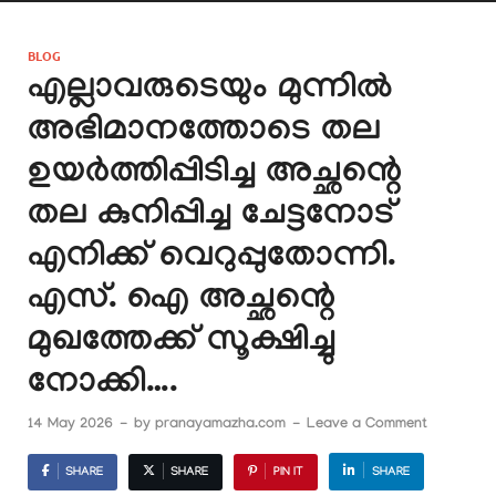
BLOG
എല്ലാവരുടെയും മുന്നിൽ
അഭിമാനത്തോടെ തല
ഉയർത്തിപ്പിടിച്ച അച്ഛന്റെ
തല കുനിപ്പിച്ച ചേട്ടനോട്
എനിക്ക് വെറുപ്പുതോന്നി.
എസ്. ഐ അച്ഛന്റെ
മുഖത്തേക്ക് സൂക്ഷിച്ചു
നോക്കി….
14 May 2026
-
by
pranayamazha.com
-
Leave a Comment
SHARE
SHARE
PIN IT
SHARE