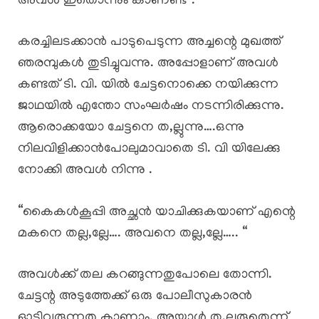
അവൾ ഇതൊന്നും കാണണ്ട”.
കരച്ചിലടക്കാൻ പാടുപെടുന്ന അച്ചന്റെ മുഖത്ത്
ഞരമ്പുകൾ തുടിച്ചുവന്നു. അപ്പോളാണ് അവൾ
കണ്ടത് ടി. വി. യിൽ ചേട്ടനൊക്കെ നയിക്കുന്ന
ജാഥയിൽ എന്തോ സംഘർഷം നടന്നിരിക്കുന്നു.
ആരൊക്കയോ ചേട്ടനെ ത,ല്ലുന്നു….ഒന്നു
നിലവിളിക്കാൻപോലുമാവാതെ ടി. വി യിലേക്കു
നോക്കി അവൾ നിന്നു .
“കൈകൾകൂപ്പി അച്ഛൻ യാചിക്കുകയാണ് എന്റെ
മകനെ തല്ല,ല്ലേ…. അവനെ തല്ല,ല്ലേ….. “
അവൾക്ക് തല കറങ്ങുന്നതുപോലെ തോന്നി.
ചേട്ടന്റ അടുത്തേക്ക് ഒരു പോലീസുകാരൻ
ഓടിവരുന്നതു കാണാം. അയാൾ ത,ല്ലരുതെന്ന്‌