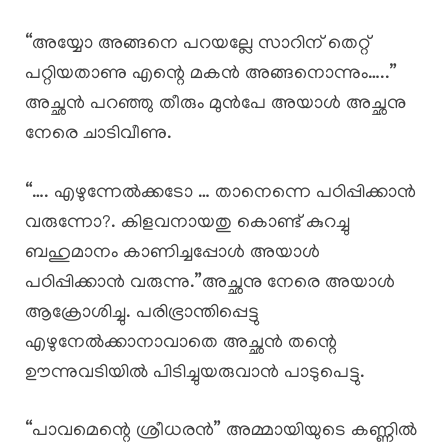
“അയ്യോ അങ്ങനെ പറയല്ലേ സാറിന് തെറ്റ്‌
പറ്റിയതാണു എന്റെ മകൻ അങ്ങനൊന്നും…..”
അച്ഛൻ പറഞ്ഞു തീരും മുൻപേ അയാൾ അച്ഛനു
നേരെ ചാടിവീണു.
“…. എഴുന്നേൽക്കടോ … താനെന്നെ പഠിപ്പിക്കാൻ
വരുന്നോ?. കിളവനായതു കൊണ്ട് കുറച്ചു
ബഹുമാനം കാണിച്ചപ്പോൾ അയാൾ
പഠിപ്പിക്കാൻ വരുന്നു.”അച്ഛനു നേരെ അയാൾ
ആക്രോശിച്ചു. പരിഭ്രാന്തിപ്പെട്ടു
എഴുനേൽക്കാനാവാതെ അച്ഛൻ തന്റെ
ഊന്നുവടിയിൽ പിടിച്ചുയരുവാൻ പാടുപെട്ടു.
“പാവമെന്റെ ശ്രീധരൻ” അമ്മായിയുടെ കണ്ണിൽ