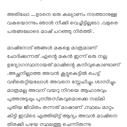
അതിപ്പോ ….ഉടനെ ഒരു കല്യാണം നടത്താനുള്ള
വകയൊന്നും ഞാൻ നീക്കി വെച്ചിട്ടില്ലടോ .വളരെ
പരുങ്ങലോടെ മാഷ് പറഞ്ഞു നിർത്തി .
മാഷിനോട് ഞങ്ങൾ മകളെ മാത്രമാണ്
ചോദിക്കുന്നത് .എന്റെ മകൻ ഇന്ന് ഒരു നല്ല
ഉദ്യോഗസ്ഥനായത് മാഷിന്റെ കനിവുകൊണ്ടാണ്
.അച്ഛനില്ലാത്ത അവൻ കൂട്ടുകെട്ടിൽ പെട്ട്
വഴിതെറ്റിയപ്പോൾ അവനെ സ്നേഹിച്ചും ശാസിച്ചും
മാത്രമല്ല അവന് വയറു നിറയെ ആഹാരവും
പുത്തനുടുപ്പും പുസ്‌തസ്‌കവുമൊക്കെ നല്കി
പുതിയ ജീവിതം തന്നത് മാഷാണ് .സ്ഥലം മാറ്റം
കിട്ടി ഇവിടെ എത്തിയിട്ട് ആദ്യം അവൻ മാഷിനെ
തിരക്കി പഴയ സ്ഥലത്തു ചെന്നിരുന്നു