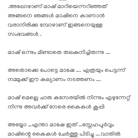
.അപ്പോഴാണ് മാഷ് മാറിയെന്നറിഞ്ഞത്
അങ്ങനെ ഞങ്ങൾ മാഷിനെ കാണാൻ
വരാനിരിക്കു മ്പോഴാണ് ഇങ്ങനെയുള്ള
സംഭവങ്ങൾ .
മാഷ് ഒന്നും മിണ്ടാതെ തലകുനിച്ചിരുന്നു ….
അതൊക്കെ പോട്ടെ മാഷേ …. എത്രയും പെട്ടന്ന്
നമ്മുക്ക് ഈ കല്യാണം നടത്തണം ….
മാഷ് മെല്ലെ ചാരു കസേരയിൽ നിന്നും എഴുന്നേറ്റ്
നിന്നു അവർക്ക് നേരെ കൈകൾ കൂപ്പി
അയ്യോ …എന്താ മാഷേ ഇത് …സ്നേഹപൂർവ്വം
മാഷിന്റെ കൈകൾ ചേർത്തു പിടിച്ചു ….വാതിൽ