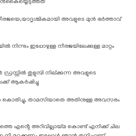
ുൻകൈയ്യെടുത്തത്
യ നീരജയെ,യാദൃശ്ചികമായി അവളുടെ മുൻ ഭർത്താവ്
 നിന്നും ഇപ്പോഴുള്ള നീരജയിലേക്കുള്ള മാറ്റം
രസ്സിൽ തുളുമ്പി നില്ക്കുന്ന അവളുടെ
്ക് ആകർഷിച്ചു
കൊതിച്ചു, താമസിയാതെ അതിനുള്ള അവസരം
നത്തെ എൻ്റെ അറിവില്ലായ്മ കൊണ്ട് എനിക്ക് ചില