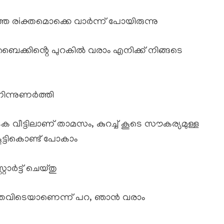
െ രiക്തമൊക്കെ വാർന്ന് പോയിരുന്നു
ൈക്കിൻ്റെ പുറകിൽ വരാം എനിക്ക് നിങ്ങടെ
ിന്നുണർത്തി
വീട്ടിലാണ് താമസം, കുറച്ച് കൂടെ സൗകര്യമുള്ള
 കൂട്ടികൊണ്ട് പോകാം
ർട്ട് ചെയ്തു
തെവിടെയാണെന്ന് പറ, ഞാൻ വരാം