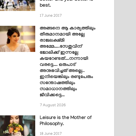
best.
17 June 2017
അങ്ങനെ ആ കാര്യത്തിലും
തീരുമാനമായി അല്ലേ
രാജലക്ഷ്മി
അമ്മേ…..സേതുവിന്
ജോലിക്ക് ഇന്നല്ലേ
കയറേണ്ടത്….നന്നായി
വരട്ടെ…. ഒരുപാട്
അനുഭവിച്ചത് അല്ലെ..
ഇനിയെങ്കിലും രണ്ടുപേരും
സന്തോഷത്തിലും
സമാധാനത്തിലും
ജീവിക്കട്ടെ…
7 August 2026
Leisure is the Mother of
Philosophy.
18 June 2017