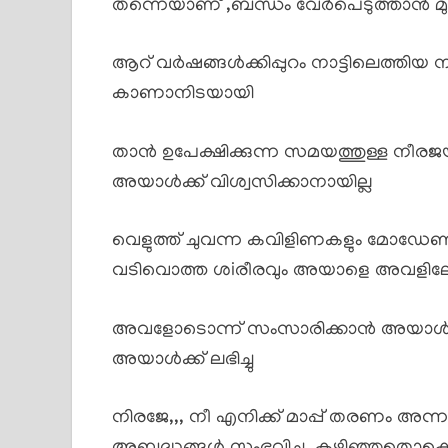
തന്നെയാണ് ,ബന്ധം വേർപെടുത്താൻ മ
ആറ് വർഷങ്ങൾക്കിപ്പുറം നാട്ടിലെത്തി
കാണാനിടയായി
താൻ ഉപേക്ഷിക്കുന്ന സമയത്തുള്ള നീരജയിൽ
അയാൾക്ക് വിശ്വസിക്കാനായില്ല
വെളുത്ത് ചുവന്ന കവിളിണകളും മോഡേൺ ഡ്
വടിവൊത്ത ശiരീരവും അയാളെ അവളിലേക
അവളോടൊന്ന് സംസാരിക്കാൻ അയാൾ 
അയാൾക്ക് ലഭിച്ചു
നിരജേ,,, നീ എനിക്ക് മാപ്പ് തരണം അന്