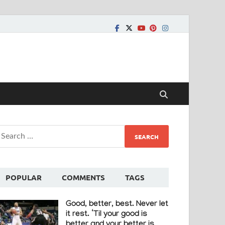
POPULAR
COMMENTS
TAGS
Good, better, best. Never let
it rest. ‘Til your good is
better and your better is