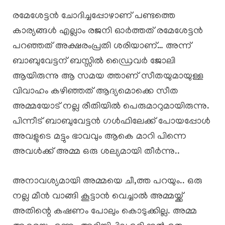
രമേശേട്ടൻ ചോദിച്ചപ്പോഴാണ് പണ്ടത്തെ
കാര്യങ്ങൾ എല്ലാം രജനി ഓർത്തത് രമേശേട്ടൻ
പറഞ്ഞത് അക്ഷരംപ്രതി ശരിയാണ്… അന്ന്
ബാബുവേട്ടന് ബസ്സിൽ ഡ്രൈവർ ജോലി
ആയിരുന്നു ആ സമയ ത്താണ് സീതയുമായുള്ള
വിവാഹം കഴിഞ്ഞത് ആദ്യമൊക്കെ സീത
അമ്മയോട് നല്ല രീതിയിൽ പെരുമാറുമായിരുന്നു.
പിന്നീട് ബാബുവേട്ടൻ ഗൾഫിലേക്ക് പോയപ്പോൾ
അവളുടെ മട്ടും ഭാവവും ആകെ മാറി പിന്നെ
അവൾക്ക് അമ്മ ഒരു ശല്യമായി തീർന്നു..
അനാവശ്യമായി അമ്മയെ ചീ,ത്ത പറയും.. ഒരു
നല്ല മീൻ വാങ്ങി കൂട്ടാൻ വെച്ചാൽ അമ്മയ്ക്ക്
അതിന്റെ കഷണം പോലും കൊടുക്കില്ല. അമ്മ