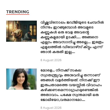
TRENDING
വിഷ്ണുവിനോപ്പം ജഡ്ജിയുടെ ചേമ്പറിൽ
നിന്നും ഇറങ്ങുമ്പോൾ അവളുടെ
കണ്ണുകൾ ഒരു വേള അവന്റെ
കണ്ണുകളുമായി ഉടക്കി….. അങ്ങനെ
എല്ലാം അവസാനിച്ചു അല്ലെ…. ഇത്രേം
എളുപ്പത്തിൽ ഡിവോഴ്സ് കിട്ടും എന്ന്
ഞാൻ കരുതി ഇല്ല….
8 August 2026
മോളെ… നിനക്ക് സകല
സ്വാതന്ത്ര്യവും അനുവദിച്ചു തന്നാണ്
ഞങ്ങൾ വളർത്തിയത്. നിനക്ക് ഈ
ഇരുപതാമത്തെ വയസ്സിൽ വിവാഹം
കഴിക്കണമെന്നാഗ്രഹമുണ്ടെങ്കിൽ
അതാവാം. പക്ഷേ സ്വന്തമായി ഒരു
ജോലിയോ,വരുമാനമോ….
8 August 2026