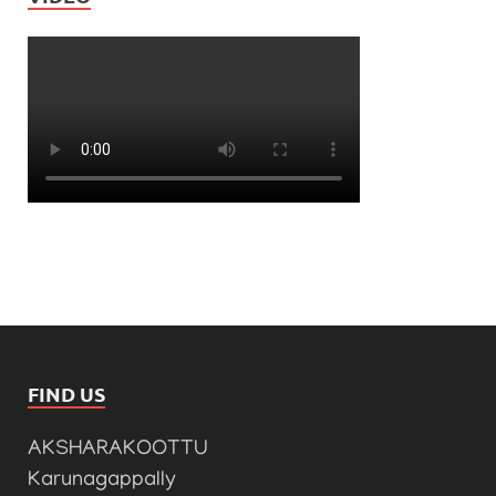
FIND US
AKSHARAKOOTTU
Karunagappally