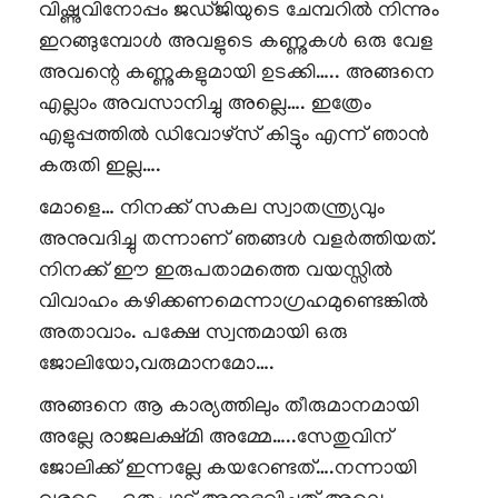
വിഷ്ണുവിനോപ്പം ജഡ്ജിയുടെ ചേമ്പറിൽ നിന്നും
ഇറങ്ങുമ്പോൾ അവളുടെ കണ്ണുകൾ ഒരു വേള
അവന്റെ കണ്ണുകളുമായി ഉടക്കി….. അങ്ങനെ
എല്ലാം അവസാനിച്ചു അല്ലെ…. ഇത്രേം
എളുപ്പത്തിൽ ഡിവോഴ്സ് കിട്ടും എന്ന് ഞാൻ
കരുതി ഇല്ല….
മോളെ… നിനക്ക് സകല സ്വാതന്ത്ര്യവും
അനുവദിച്ചു തന്നാണ് ഞങ്ങൾ വളർത്തിയത്.
നിനക്ക് ഈ ഇരുപതാമത്തെ വയസ്സിൽ
വിവാഹം കഴിക്കണമെന്നാഗ്രഹമുണ്ടെങ്കിൽ
അതാവാം. പക്ഷേ സ്വന്തമായി ഒരു
ജോലിയോ,വരുമാനമോ….
അങ്ങനെ ആ കാര്യത്തിലും തീരുമാനമായി
അല്ലേ രാജലക്ഷ്മി അമ്മേ…..സേതുവിന്
ജോലിക്ക് ഇന്നല്ലേ കയറേണ്ടത്….നന്നായി