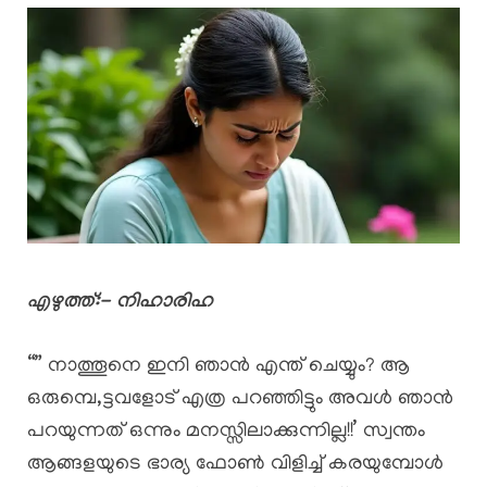
എഴുത്ത്:- നിഹാരിഹ
“” നാത്തൂനെ ഇനി ഞാൻ എന്ത് ചെയ്യും? ആ
ഒരുമ്പെ,ട്ടവളോട് എത്ര പറഞ്ഞിട്ടും അവൾ ഞാൻ
പറയുന്നത് ഒന്നും മനസ്സിലാക്കുന്നില്ല!!’ സ്വന്തം
ആങ്ങളയുടെ ഭാര്യ ഫോൺ വിളിച്ച് കരയുമ്പോൾ