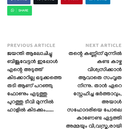
SHARE
PREVIOUS ARTICLE
NEXT ARTICLE
ജയന്തി ആലോചിച്ചു
​തന്റെ കണ്ണിന് മുന്നിൽ
ബിജുവേട്ടൻ ഇപ്പോൾ
കണ്ട കാഴ്ച
എന്റെ അടുത്ത്
വിശ്വസിക്കാൻ
കിടക്കാറില്ല ഒടുക്കത്തെ
ആവാതെ സംവൃത
തടി ആണ് പറഞ്ഞു
നിന്നു. താൻ ഏറെ
ഫോണും എടുത്തു
സ്നേഹിച്ച ഭർത്താവും,
പുറത്തു ടീവി മുന്നിൽ
അയാൾ
ഹാളിൽ കിടക്കും…….
സഹോദരിയെ പോലെ
കാണേണ്ട ഏട്ടത്തി
അമ്മയും വി,വസ്ത്ര,രായി