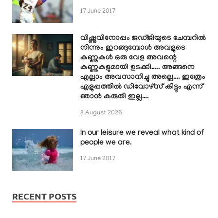
17 June 2017
വിഷ്ണുവിനോപ്പം ജഡ്ജിയുടെ ചേമ്പറിൽ
നിന്നും ഇറങ്ങുമ്പോൾ അവളുടെ
കണ്ണുകൾ ഒരു വേള അവന്റെ
കണ്ണുകളുമായി ഉടക്കി….. അങ്ങനെ
എല്ലാം അവസാനിച്ചു അല്ലെ…. ഇത്രേം
എളുപ്പത്തിൽ ഡിവോഴ്സ് കിട്ടും എന്ന്
ഞാൻ കരുതി ഇല്ല….
8 August 2026
In our leisure we reveal what kind of
people we are.
17 June 2017
RECENT POSTS