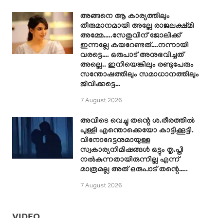
അങ്ങനെ ആ കാര്യത്തിലും
തീരുമാനമായി അല്ലേ രാജലക്ഷ്മി
അമ്മേ…..സേതുവിന് ജോലിക്ക്
ഇന്നല്ലേ കയറേണ്ടത്….നന്നായി
വരട്ടെ…. ഒരുപാട് അനുഭവിച്ചത്
അല്ലെ.. ഇനിയെങ്കിലും രണ്ടുപേരും
സന്തോഷത്തിലും സമാധാനത്തിലും
ജീവിക്കട്ടെ…
7 August 2026
അവിടെ വെച്ചു തന്റെ ശ.രീരത്തിൽ
പുള്ളി എന്തൊക്കെയോ കാട്ടിക്കൂട്ടി.
വിനോദേട്ടനുമായുള്ള
സ്വകാര്യനിമിഷങ്ങൾ ഒട്ടും തൃ.പ്തി
നൽകുന്നതായിരുന്നില്ല എന്ന്
മാത്രമല്ല അത് ഒരുപാട് തന്റെ…..
7 August 2026
VIDEO