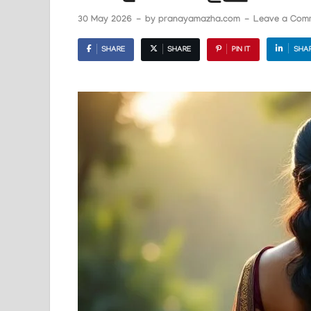
30 May 2026
-
by
pranayamazha.com
-
Leave a Com
SHARE
SHARE
PIN IT
SHA