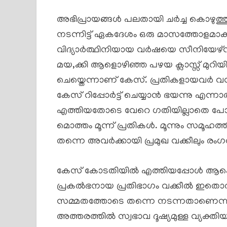
അഭിപ്രായങ്ങൾ പലതായി ചർച്ച കൊഴുത്
നടന്നിട്ട് ഏകദേശം ഒരു മാസത്തോളമാക
വിദ്യാർത്ഥിനിയായ വർഷയെ സീനിയേഴ്‌സ്
മയ,ക്കി ആളൊഴിഞ്ഞ പഴയ ക്ലാസ്സ് മുറിയ
ചെയ്തെന്നാണ് കേസ്. പ്രതികളായവർ 
കേസ് റിപ്പോർട്ട്‌ ചെയ്യാൻ ഭയന്നു എന്
എത്തിയതോടെ വേറെ ഗതിയില്ലാതെ പോലീസ്
മൊത്തം മൂന്ന് പ്രതികൾ. മൂന്നും സമൂഹ
തന്നെ അവർക്കായി പ്രമുഖ വക്കീലും രംഗത്
കേസ് കോടതിയിൽ എത്തിയപ്പോൾ ആകെ 
പ്രകൽഭനായ പ്രതിഭാഗം വക്കീൽ ഇതൊരു റേ
സമ്മതത്തോടെ തന്നെ നടന്നതാണെന്നും 
അത്തരത്തിൽ സ്വഭാവ ദൂഷ്യമുള്ള വ്യക