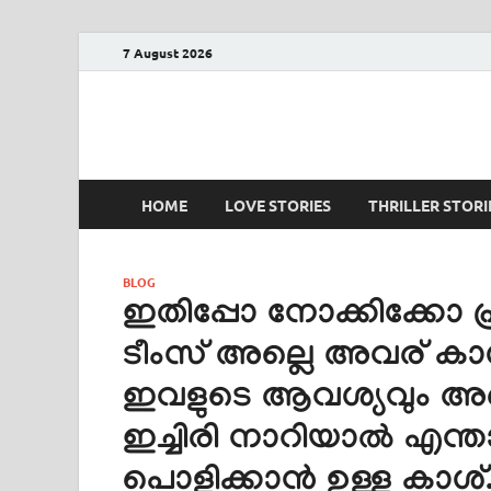
7 August 2026
PRANAYAMAZHA
The Rain of Love
HOME
LOVE STORIES
THRILLER STORI
BLOG
ഇതിപ്പോ നോക്കിക്കോ 
ടീംസ് അല്ലെ അവര് കാശ
ഇവളുടെ ആവശ്യവും അ
ഇച്ചിരി നാറിയാൽ എന്താ
പൊളിക്കാൻ ഉള്ള കാശ