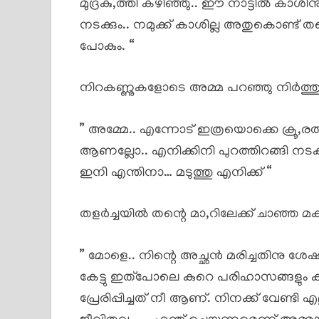
മുദ്രകു,ത്തി കഴിഞ്ഞു.. ഈ നാട്ടിൽ കാ
നടക്കും.. നമുക്ക് കാശില്ല അതുകൊണ്ട
പോകും. “
നിറകണ്ണുകളോടെ അമ്മ പറഞ്ഞു നിർത്തു
” അമ്മേ.. എന്നോട് ഇത്രയൊക്കെ ക്രൂ,
ആണല്ലോ.. എനിക്കിനി പുറത്തിറങ്ങി നടക്ക
ഇനി എന്തിനാ… മടുത്തു എനിക്ക് “
തളർച്ചയിൽ തന്റെ മാ,റിലേക്ക് ചാഞ്ഞ മക
” മോളെ.. നിന്റെ അച്ഛൻ മരിച്ചതിനു ശേഷം 
കേട്ടു ഇത്പോലെ കുറെ പരിഹാസങ്ങളും ക
പ്രേരിപ്പിച്ചത് നീ ആണ്. നിനക്ക് വേണ്ടി 