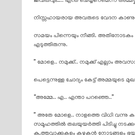
ജീവിതവും….. എന്ത് ചെയ്യണമെന്ന് അമ്മയ്ക
നിസ്സഹായരായ അവരുടെ വേദന കാണുവാൻ 
സമയം പിന്നെയും നീങ്ങി. അതിനോടകം 
എടുത്തിരുന്നു.
” മോളെ.. നമുക്ക്.. നമുക്ക് എല്ലാം അവസാന
പെട്ടെന്നുള്ള ചോദ്യം കേട്ട് അമ്മയുടെ മുഖ
“അമ്മേ.. എ.. എന്താ പറഞ്ഞെ..”
” അതേ മോളെ.. നാളത്തെ വിധി വന്നു 
സമൂഹത്തിൽ തലയുയർത്തി പിടിച്ചു നടക്
കു,ത്തുവാക്കുകളും കഴുകൻ നോട്ടങ്ങളും ഭയന