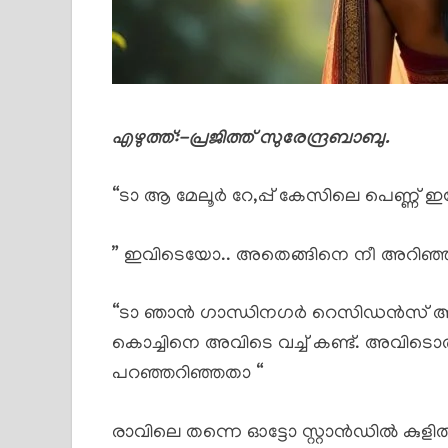
എഴുത്ത്:-പ്രജിത്ത് സുരേന്ദ്രബാബു.
“ടാ ആ മേലൂർ റേ,പ്പ് കേസിലെ പെണ്ണ് 
” ഇവിടെയോ.. അതെങ്ങിനെ നീ അറിഞ്ഞു
“ടാ ഞാൻ ഗാന്ധിനഗർ റെസിഡൻസ് 
കൊച്ചിനെ അവിടെ വച്ച് കണ്ട്. അവിടൊരു
പറഞ്ഞറിഞ്ഞതാ “
രാവിലെ തന്നെ ഓട്ടോ സ്റ്റാൻഡിൽ കുളിര