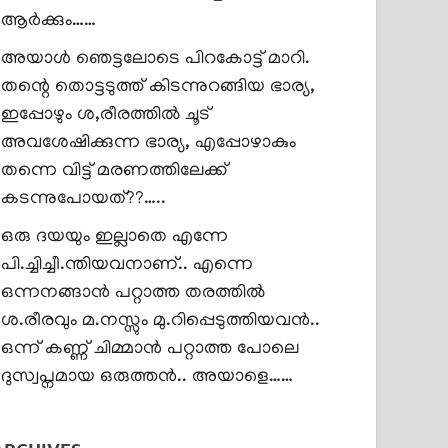
ആർക്കും……
അയാൾ ഞെട്ടലോടെ പിറകോട്ട് മാറി.
തന്റെ തൊട്ടടുത്ത് കിടന്നുറങ്ങിയ ഭാര്യ,
ഇപ്പോഴും ശ,രീരത്തിൽ ചൂട്
അവശേഷിക്കുന്ന ഭാര്യ, എപ്പോഴാകും
തന്നെ വിട്ട് മരണത്തിലേക്ക്
കടന്നുപോയത്??…..
ഒരു ദയയും ഇല്ലാതെ എന്നേ
പി.ച്ചിച്ചീ.ന്തിയവനാണ്.. എന്നെ
ഒന്നനങ്ങാൻ പറ്റാത്ത തരത്തിൽ
ശ.രീരവും മ.നസ്സും മു.റിപ്പെടുത്തിയവൻ..
ഒന്ന് കണ്ണ് ചിമ്മാൻ പറ്റാത്ത പോലെ
ദുസ്വപ്നമായ ഒരുത്തൻ.. അയാളെ……