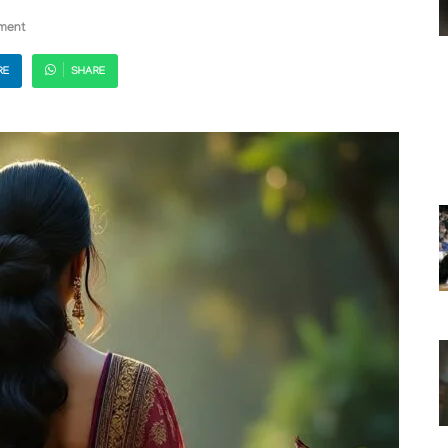
ment
RE
SHARE