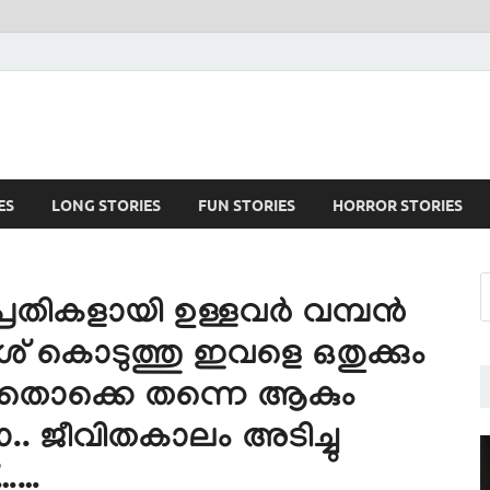
ES
LONG STORIES
FUN STORIES
HORROR STORIES
പ്രതികളായി ഉള്ളവർ വമ്പൻ
് കൊടുത്തു ഇവളെ ഒതുക്കും
തൊക്കെ തന്നെ ആകും
.. ജീവിതകാലം അടിച്ചു
്……