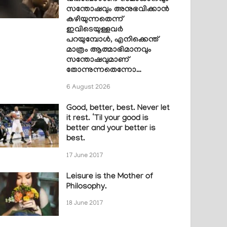
സന്തോഷവും അനുഭവിക്കാൻ
കഴിയുന്നതെന്ന്
ഇവിടെയുള്ളവർ
പറയുമ്പോൾ, എനിക്കെന്ത്
മാത്രം ആത്മാഭിമാനവും
സന്തോഷവുമാണ്
തോന്നുന്നതെന്നോ…
6 August 2026
Good, better, best. Never let
it rest. ‘Til your good is
better and your better is
best.
17 June 2017
Leisure is the Mother of
Philosophy.
18 June 2017