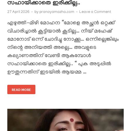
സഹായിക്കാതെ ഇരിക്കില്ല..
27 April 2026
-
by
pranayamazha.com
-
Leave a Comment
എഴുത്ത്:-മിഴി മോഹന “മോളെ അച്ഛൻ ഒറ്റക്ക്
വിചാരിച്ചാൽ കൂട്ടിയാൽ കൂടില്ല… നീയ് മഹേഷ്‌
മോനോട് ഒന്ന് ചോദിച്ചു നോക്കൂ… ഒന്നില്ലെങ്കിലും
നിന്റെ അനിയത്തി അല്ലെ… അവളുടെ
കല്യാണത്തിന് വേണ്ടി ആകുമ്പോൾ
സഹായിക്കാതെ ഇരിക്കില്ല.. “ പുക അടുപ്പിൽ
ഊതുന്നതിന് ഇടയിൽ ആയമ്മ …
READ MORE