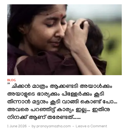
BLOG
” ചിക്കൻ മാത്രം ആക്കണ്ടടി അയാൾക്കും
അയാളുടെ ഭാര്യക്കും പിള്ളേർക്കും കൂടി
തിന്നാൻ മട്ടനും കൂടി വാങ്ങി കൊണ്ട് പോ…
അവരെ പറഞ്ഞിട്ട് കാര്യം ഇല്ല… ഇതിനു
നിനക്ക് ആണ് തരേണ്ടത്……
1 June 2026
-
by
pranayamazha.com
-
Leave a Comment