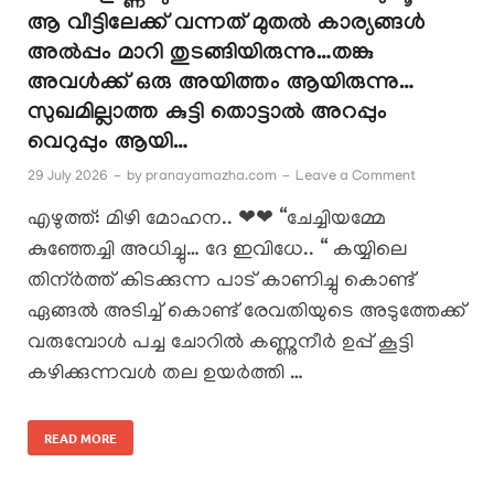
ആ വീട്ടിലേക്ക് വന്നത് മുതൽ കാര്യങ്ങൾ
അൽപ്പം മാറി തുടങ്ങിയിരുന്നു…തങ്കു
അവൾക്ക് ഒരു അയിത്തം ആയിരുന്നു…
സുഖമില്ലാത്ത കുട്ടി തൊട്ടാൽ അറപ്പും
വെറുപ്പും ആയി…
29 July 2026
-
by
pranayamazha.com
-
Leave a Comment
എഴുത്ത്: മിഴി മോഹന.. ❤❤ “ചേച്ചിയമ്മേ
കുഞ്ഞേച്ചി അധിച്ചു… ദേ ഇവിധേ.. “ കയ്യിലെ
തിന്ർത്ത് കിടക്കുന്ന പാട് കാണിച്ചു കൊണ്ട്
ഏങ്ങൽ അടിച്ച് കൊണ്ട് രേവതിയുടെ അടുത്തേക്ക്
വരുമ്പോൾ പച്ച ചോറിൽ കണ്ണുനീർ ഉപ്പ് കൂട്ടി
കഴിക്കുന്നവൾ തല ഉയർത്തി …
READ MORE