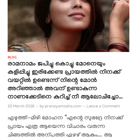
BLOG
രാമനാമം ജപിച്ചു കൊച്ചു മോനെയും
കളിപ്പിച്ചു ഇരിക്കേണ്ട പ്രായത്തിൽ നിനക്ക്
വയറ്റിൽ ഉണ്ടെന്ന് നിന്റെ മോൻ
അറിഞ്ഞാൽ അവന് ഉണ്ടാകുന്ന
നാണക്കേടിനെ കുറിച്ച് നീ ആലോചിച്ചോ…
20 March 2026
-
by
pranayamazha.com
-
Leave a Comment
എഴുത്ത്:-മിഴി മോഹന “എന്റെ സുഭദ്രേ നിനക്ക്
പ്രായം എത്ര ആയെന്ന വിചാരം വരുന്ന
ചിങ്ങത്തിൽ അന്പത്തി ഏഴഴ് ആകും…. ആ