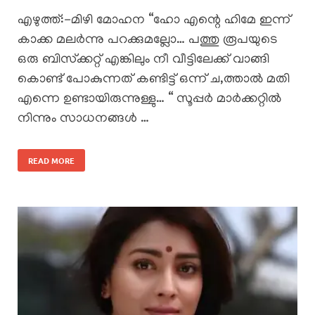
എഴുത്ത്:-മിഴി മോഹന “ഹോ എന്റെ ഹിമേ ഇന്ന്
കാക്ക മലർന്നു പറക്കുമല്ലോ… പത്തു രൂപയുടെ
ഒരു ബിസ്‌ക്കറ്റ് എങ്കിലും നീ വീട്ടിലേക്ക് വാങ്ങി
കൊണ്ട് പോകുന്നത് കണ്ടിട്ട് ഒന്ന് ച,ത്താൽ മതി
എന്നെ ഉണ്ടായിരുന്നുള്ളു… “ സൂപ്പർ മാർക്കറ്റിൽ
നിന്നും സാധനങ്ങൾ …
READ MORE