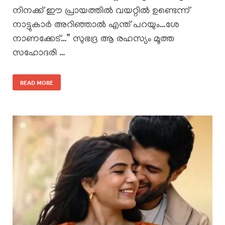
നിനക്ക് ഈ പ്രായത്തിൽ വയറ്റിൽ ഉണ്ടെന്ന്
നാട്ടുകാർ അറിഞ്ഞാൽ എന്ത് പറയും…ശേ
നാണക്കേട്…” സുഭദ്ര ആ രഹസ്യം മൂത്ത
സഹോദരി …
READ MORE