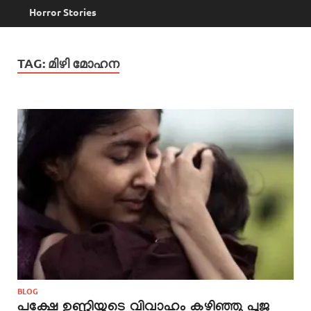
Horror Stories
TAG:
മിഴി മോഹന
BLOG
പക്ഷേ ഉണ്ണിയുടെ വിവാഹം കഴിഞ്ഞു പൂജ