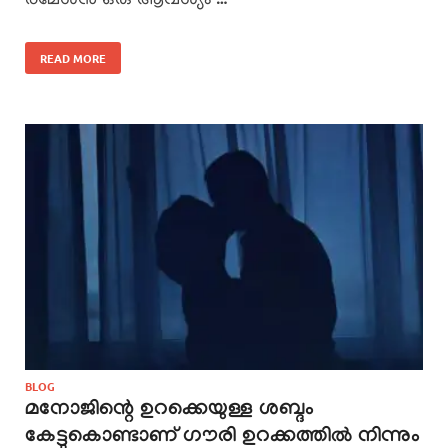
രമേശൻ ഒരു ആവശ്യം …
READ MORE
BLOG
മനോജിന്റെ ഉറക്കെയുള്ള ശബ്ദം
കേട്ടുകൊണ്ടാണ് ഗൗരി ഉറക്കത്തിൽ നിന്നും