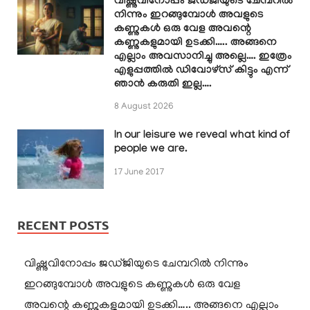
വിഷ്ണുവിനോപ്പം ജഡ്ജിയുടെ ചേമ്പറിൽ
നിന്നും ഇറങ്ങുമ്പോൾ അവളുടെ
കണ്ണുകൾ ഒരു വേള അവന്റെ
കണ്ണുകളുമായി ഉടക്കി….. അങ്ങനെ
എല്ലാം അവസാനിച്ചു അല്ലെ…. ഇത്രേം
എളുപ്പത്തിൽ ഡിവോഴ്സ് കിട്ടും എന്ന്
ഞാൻ കരുതി ഇല്ല….
8 August 2026
In our leisure we reveal what kind of
people we are.
17 June 2017
RECENT POSTS
വിഷ്ണുവിനോപ്പം ജഡ്ജിയുടെ ചേമ്പറിൽ നിന്നും
ഇറങ്ങുമ്പോൾ അവളുടെ കണ്ണുകൾ ഒരു വേള
അവന്റെ കണ്ണുകളുമായി ഉടക്കി….. അങ്ങനെ എല്ലാം