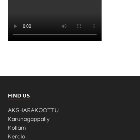
FIND US
AKSHARAKOOTTU
Karunagappally
Kollam
Kerala