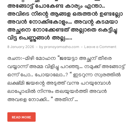
അങ്ങോട്ട് പോകേണ്ട കാര്യം എന്താ..
അവിടെ നിന്റെ ആങ്ങള ഒരുത്തൻ ഉണ്ടല്ലോ
അവൻ നോക്കികോളും… അവന്റ കടമയാ
അച്ഛനെ നോക്കേണ്ടത് അല്ലാതെ കെട്ടിച്ചു
വിട്ട പെണ്ണുങ്ങൾ അല്ല…..
8 January 2026
-
by
pranayamazha.com
-
Leave a Comment
രചന:-മിഴി മോഹന “ജയേട്ടാ അച്ഛന് തീരെ
വയ്യാന്ന് അമ്മ വിളിച്ചു പറഞ്ഞു… നമുക്ക് അങ്ങോട്ട്
ഒന്ന് പോ.. പോയാലോ..? “ ഇടറുന്ന സ്വരത്തിൽ
ലക്ഷ്മി ജയന്റെ അടുത്ത് വന്നു പറയുമ്പോൾ
ലാപ്ടോപ്പിൽ നിന്നും തലയുയർത്തി അവൻ
അവളെ നോക്കി.. ” അതിന് …
READ MORE