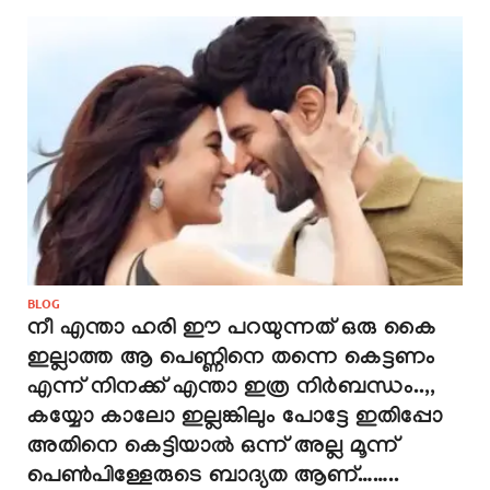
BLOG
നീ എന്താ ഹരി ഈ പറയുന്നത് ഒരു കൈ
ഇല്ലാത്ത ആ പെണ്ണിനെ തന്നെ കെട്ടണം
എന്ന് നിനക്ക് എന്താ ഇത്ര നിർബന്ധം..,,
കയ്യോ കാലോ ഇല്ലങ്കിലും പോട്ടേ ഇതിപ്പോ
അതിനെ കെട്ടിയാൽ ഒന്ന് അല്ല മൂന്ന്
പെൺപിള്ളേരുടെ ബാദ്യത ആണ്……..