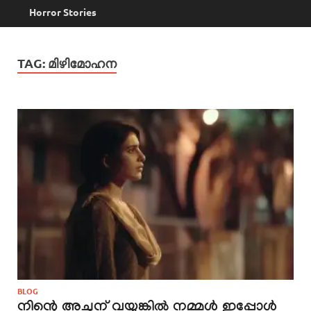
Horror Stories
TAG:
മിഴിമോഹന
BLOG
നിന്റെ അച്ഛന് വയ്യങ്കിൽ നമ്മൾ ഇപ്പോൾ