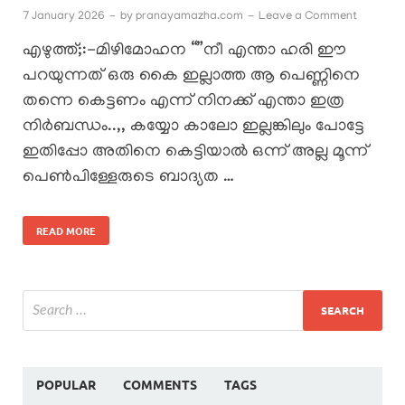
7 January 2026
-
by
pranayamazha.com
-
Leave a Comment
എഴുത്ത്;:-മിഴിമോഹന “”നീ എന്താ ഹരി ഈ
പറയുന്നത് ഒരു കൈ ഇല്ലാത്ത ആ പെണ്ണിനെ
തന്നെ കെട്ടണം എന്ന് നിനക്ക് എന്താ ഇത്ര
നിർബന്ധം..,, കയ്യോ കാലോ ഇല്ലങ്കിലും പോട്ടേ
ഇതിപ്പോ അതിനെ കെട്ടിയാൽ ഒന്ന് അല്ല മൂന്ന്
പെൺപിള്ളേരുടെ ബാദ്യത …
READ MORE
POPULAR
COMMENTS
TAGS