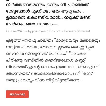
നിർത്തണമെന്നും ഒന്നും നീ പറഞ്ഞത്
കേട്ടപ്പോൾ എനിക്കും ഒരു ആഗ്രഹം..
ഉമ്മാനെ കൊണ്ട് വരാൻ.. നമുക്ക് രണ്ട്
പേർക്കും ഒരേ സമയം…..
29 June 2025
-
by
pranayamazha.com
-
Leave a Comment
എഴുത്ത്:-നൗഫു ചാലിയം “ഭാര്യയെയും മക്കളെയും
നാട്ടിലേക് അയച്ചപ്പോൾ വല്ലാത്ത ഒരു ശൂന്യത
മനസിൽ നിറയുന്നത് പോലെ…” “അവരെ
പിരിഞ്ഞു വണ്ടിയിൽ കയറിയപ്പോൾ കണ്ണ്
നിറഞ്ഞത് എന്റെ ലോകം ഇതാ പോകുന്നു എന്ന്
തോന്നിയത് കൊണ്ടായിരിക്കുമോ…???” “ഒന്ന്
രണ്ടു പ്രാവശ്യം വിസ നീട്ടിയിട്ടായിരുന്നു …
READ MORE