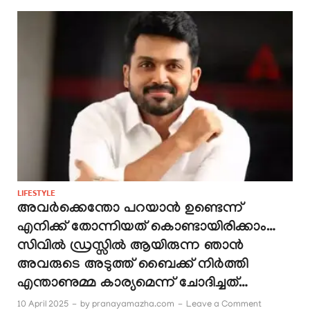
LIFESTYLE
അവർക്കെന്തോ പറയാൻ ഉണ്ടെന്ന്
എനിക്ക് തോന്നിയത് കൊണ്ടായിരിക്കാം…
സിവിൽ ഡ്രസ്സിൽ ആയിരുന്ന ഞാൻ
അവരുടെ അടുത്ത് ബൈക്ക് നിർത്തി
എന്താണുമ്മ കാര്യമെന്ന് ചോദിച്ചത്…
10 April 2025
-
by
pranayamazha.com
-
Leave a Comment