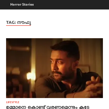
Horror Stories
TAG:
നൗഫു
LIFESTYLE
ഉമ്മാനെ കൊണ്ട് വരണമെന്നും കൂടേ