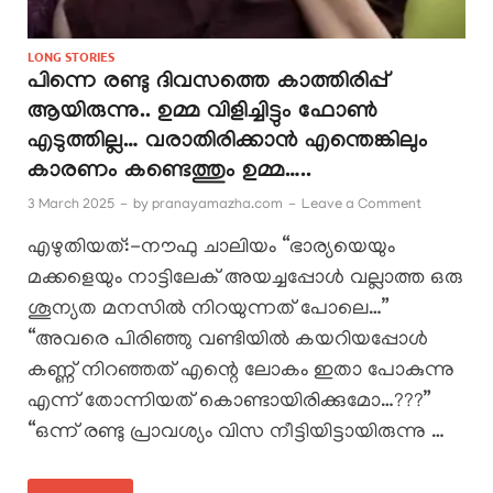
LONG STORIES
പിന്നെ രണ്ടു ദിവസത്തെ കാത്തിരിപ്പ്
ആയിരുന്നു.. ഉമ്മ വിളിച്ചിട്ടും ഫോൺ
എടുത്തില്ല… വരാതിരിക്കാൻ എന്തെങ്കിലും
കാരണം കണ്ടെത്തും ഉമ്മ…..
3 March 2025
-
by
pranayamazha.com
-
Leave a Comment
എഴുതിയത്:-നൗഫു ചാലിയം “ഭാര്യയെയും
മക്കളെയും നാട്ടിലേക് അയച്ചപ്പോൾ വല്ലാത്ത ഒരു
ശൂന്യത മനസിൽ നിറയുന്നത് പോലെ…”
“അവരെ പിരിഞ്ഞു വണ്ടിയിൽ കയറിയപ്പോൾ
കണ്ണ് നിറഞ്ഞത് എന്റെ ലോകം ഇതാ പോകുന്നു
എന്ന് തോന്നിയത് കൊണ്ടായിരിക്കുമോ…???”
“ഒന്ന് രണ്ടു പ്രാവശ്യം വിസ നീട്ടിയിട്ടായിരുന്നു …