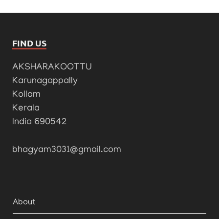
FIND US
AKSHARAKOOTTU
Karunagappally
Kollam
Kerala
India 690542
bhagyam3031@gmail.com
About