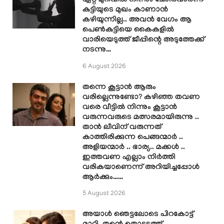
ഏറ്റ മുറിവിൽ നിന്നും ചോ.രവാർന്ന്
കുട്ടിയുടെ മുഖം കാണാൻ
കഴിയുന്നില്ല.. അവൻ വേഗം ആ
പെൺകുട്ടിയെ കൈകളിൽ
വാരിയെടുത്ത് ജീപ്പിന്റെ അടുത്തേക്ക്
നടന്നു…
6 August 2026
തന്നെ കൂട്ടാൻ ആരും
വരില്ലെന്നുണ്ടോ? കഴിഞ്ഞ തവണ
വരെ വീട്ടിൽ നിന്നും കൂട്ടാൻ
വരുന്നവരുടെ മത്സരമായിരുന്നു ..
താൻ ലീവിന് വരുന്നത്
കാത്തിരിക്കുന്ന പെങ്ങന്മാർ ..
അളിയന്മാർ .. ഭാര്യ.. മക്കൾ ..
ഇത്തവണ എല്ലാം നിർത്തി
വരികയാണെന്ന് അറിയിച്ചപ്പോൾ
ആർക്കും……
5 August 2026
അയാൾ ഞെട്ടലോടെ പിറകോട്ട്