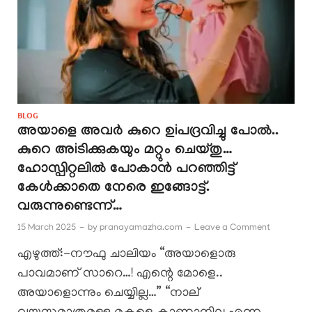
BLOG
അയാളെ അവർ കുറെ ഉiപദ്രവിച്ചു പോൽ..
കുറെ അiടിക്കുകയും മറ്റും ചെയ്തു…
ഹോസ്പിറ്റലിൽ പോകാൻ പറഞ്ഞിട്ട്
കേൾക്കാതെ നേരെ ഇങ്ങോട്ട്.
വരുന്നുണ്ടെന്ന്…
15 March 2025
-
by
pranayamazha.com
-
Leave a Comment
എഴുത്ത്:-നൗഫു ചാലിയം “അയാളൊരു
പാവമാണ് സാറെ…! എന്റെ മോളെ..
അയാളൊന്നും ചെയ്യില്ല…” “നാല്