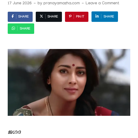
17 June 2026
-
by
pranayamazha.com
-
Leave a Comment
SHARE
SHARE
PIN IT
SHARE
SHARE
ജഗദ