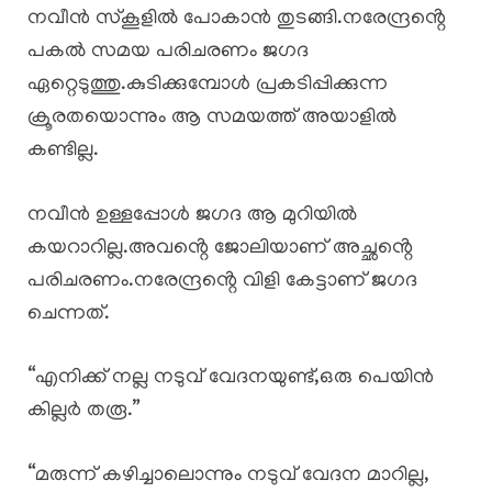
നവീൻ സ്കൂളിൽ പോകാൻ തുടങ്ങി.നരേന്ദ്രൻ്റെ
പകൽ സമയ പരിചരണം ജഗദ
ഏറ്റെടുത്തു.കുടിക്കുമ്പോൾ പ്രകടിപ്പിക്കുന്ന
ക്രൂരതയൊന്നും ആ സമയത്ത് അയാളിൽ
കണ്ടില്ല.
നവീൻ ഉള്ളപ്പോൾ ജഗദ ആ മുറിയിൽ
കയറാറില്ല.അവൻ്റെ ജോലിയാണ് അച്ഛൻ്റെ
പരിചരണം.നരേന്ദ്രൻ്റെ വിളി കേട്ടാണ് ജഗദ
ചെന്നത്.
“എനിക്ക് നല്ല നടുവ് വേദനയുണ്ട്,ഒരു പെയിൻ
കില്ലർ തരൂ.”
“മരുന്ന് കഴിച്ചാലൊന്നും നടുവ് വേദന മാറില്ല,