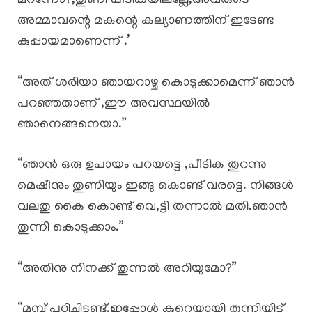
മറന്നോ?,തുണി പീടികയിലല്ലേ,അവരുടെ
അമ്മാവന്റെ മകന്റെ കല്യാണത്തിന് ഇടേണ്ട
കുപ്പായമാണെന്ന് .’
“അത് ശരിയാ ഞായറാഴ്ച കൊടുക്കാമെന്ന് ഞാൻ
പറഞ്ഞതാണ് ,ഈ അവസ്ഥയിൽ
ഞാനെങ്ങനെയാ.”
“ഞാൻ ഒരു ഉപായം പറയട്ടെ ,പീടിക തുറന്നു
മെഷീനും തുണിയും ഇങ്ങു കൊണ്ട് വരട്ടെ. നിങ്ങൾ
വലതു കൈ കൊണ്ട് വെ,ട്ടി തന്നാൽ മതി.ഞാൻ
തുന്നി കൊടുക്കാം.”
“അതിനു നിനക്ക് തുന്നൽ അറിയുമോ?”
“മുമ്പ് പഠിച്ചിട്ടുണ്ട്,ഇപ്പോൾ കുറെയായി തുന്നിയിട്ട്