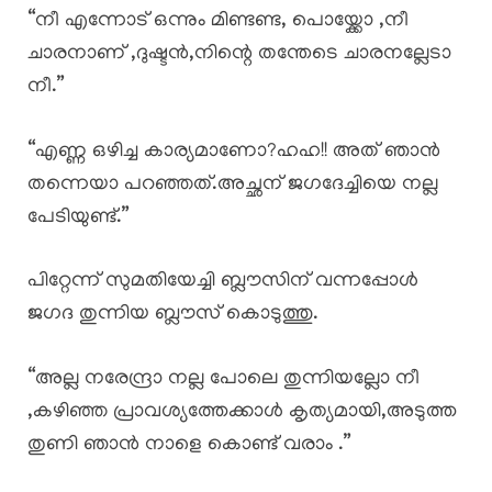
“നീ എന്നോട് ഒന്നും മിണ്ടണ്ട, പൊയ്ക്കോ ,നീ
ചാരനാണ് ,ദുഷ്ടൻ,നിന്റെ തന്തേടെ ചാരനല്ലേടാ
നീ.”
“എണ്ണ ഒഴിച്ച കാര്യമാണോ?ഹഹ!! അത് ഞാൻ
തന്നെയാ പറഞ്ഞത്.അച്ഛന് ജഗദേച്ചിയെ നല്ല
പേടിയുണ്ട്.”
പിറ്റേന്ന് സുമതിയേച്ചി ബ്ലൗസിന് വന്നപ്പോൾ
ജഗദ തുന്നിയ ബ്ലൗസ് കൊടുത്തു.
“അല്ല നരേന്ദ്രാ നല്ല പോലെ തുന്നിയല്ലോ നീ
,കഴിഞ്ഞ പ്രാവശ്യത്തേക്കാൾ കൃത്യമായി,അടുത്ത
തുണി ഞാൻ നാളെ കൊണ്ട് വരാം .”