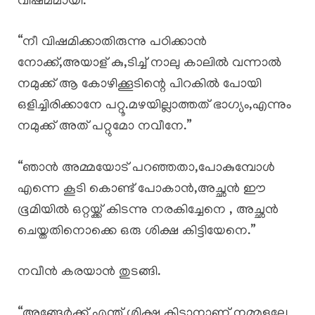
വിഷമമായി.
“നീ വിഷമിക്കാതിരുന്നു പഠിക്കാൻ
നോക്ക്,അയാള് കു,ടിച്ച് നാലു കാലിൽ വന്നാൽ
നമുക്ക് ആ കോഴിക്കൂടിന്റെ പിറകിൽ പോയി
ഒളിച്ചിരിക്കാനേ പറ്റൂ.മഴയില്ലാത്തത് ഭാഗ്യം,എന്നും
നമുക്ക് അത് പറ്റുമോ നവീനേ.”
“ഞാൻ അമ്മയോട് പറഞ്ഞതാ,പോകുമ്പോൾ
എന്നെ കൂടി കൊണ്ട് പോകാൻ,അച്ഛൻ ഈ
ഭൂമിയിൽ ഒറ്റയ്ക്ക് കിടന്നു നരകിച്ചേനെ , അച്ഛൻ
ചെയ്തതിനൊക്കെ ഒരു ശിക്ഷ കിട്ടിയേനെ.”
നവീൻ കരയാൻ തുടങ്ങി.
“അങ്ങേർക്ക് എന്ത് ശിക്ഷ കിട്ടാനാണ് നമ്മളല്ലേ