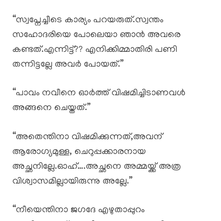
“സ്വപ്നേച്ചീടെ കാര്യം പറയരുത്.സ്വന്തം
സഹോദരിയെ പോലെയാ ഞാൻ അവരെ
കണ്ടത്.എന്നിട്ട്?? എനിക്കിമ്മാതിരി പണി
തന്നിട്ടല്ലേ അവർ പോയത്.”
“പാവം നവീനെ ഓർത്ത് വിഷമിച്ചിടാണവൾ
അങ്ങനെ ചെയ്തത്.”
“അതെന്തിനാ വിഷമിക്കുന്നത്,അവന്
ആരോഗ്യമുള്ള, ചെറുപ്പക്കാരനായ
അച്ഛനില്ലേ.ഓഹ്….അച്ഛനെ അമ്മയ്ക്ക് അത്ര
വിശ്വാസമില്ലായിരുന്നു അല്ലേ.”
“നീയെന്തിനാ ജഗദേ എഴുതാപ്പുറം