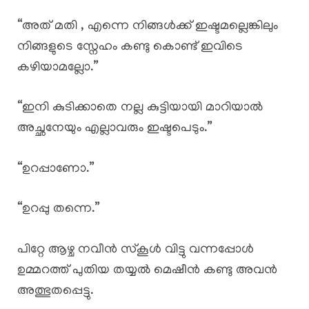
“അത് മതി , എന്നെ നിങ്ങൾക്ക് ഇഷ്ടമല്ലെങ്കിലും
നിങ്ങളുടെ സ്നേഹം കണ്ടു കൊണ്ട് ഇവിടെ
കഴിയാമല്ലോ.”
“ഇനി കുടിക്കാതെ നല്ല കുട്ടിയായി മാറിയാൽ
അച്ഛനേയും എല്ലാവരും ഇഷ്ടപെടും.”
“ഉറപ്പാണോ.”
“ഉറപ്പു തന്നെ.”
പിറ്റേ ആഴ്ച നവീൻ സ്കൂൾ വിട്ടു വന്നപ്പോൾ
ഉമ്മറത്ത് പുതിയ തയ്യൽ മെഷീൻ കണ്ടു അവൻ
അത്ഭുതപ്പെട്ടു.