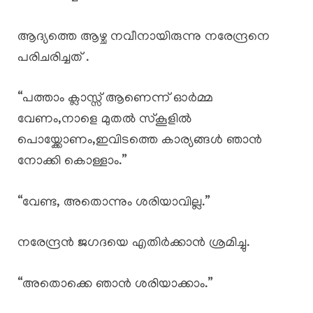
ആദ്യത്തെ ആഴ്ച നവീനായിരുന്നു നരേന്ദ്രനെ
പരിചരിച്ചത് .
“പത്താം ക്ലാസ്സ് ആണെന്ന് ഓർമ്മ
വേണം,നാളെ മുതൽ സ്കൂളിൽ
പൊയ്ക്കോണം,ഇവിടത്തെ കാര്യങ്ങൾ ഞാൻ
നോക്കി കൊള്ളാം.”
“വേണ്ട, അതൊന്നും ശരിയാവില്ല.”
നരേന്ദ്രൻ ജഗദയെ എതിർക്കാൻ ശ്രമിച്ചു.
“അതൊക്കെ ഞാൻ ശരിയാക്കാം.”