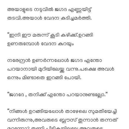
അയാളുടെ നടുവിൽ ജഗദ എണ്ണയിട്ട്
തടവി.അയാൾ വേദന കടിച്ചമർത്തി.
“ഇനി ഈ മരുന്ന് കൂടി കഴിക്ക്.ഉറങ്ങി
ഉണരുമ്പോൾ വേദന കുറയും
നരേന്ദ്രൻ ഉണർന്നപ്പോൾ ജഗദ എന്തോ
പറയാനായി മുറിയിലേയ്ക്കു വന്നു.പക്ഷെ അവൾ
ഒന്നും മിണ്ടാതെ ഇറങ്ങി പോയി.
“ജഗദേ , തനിക്ക് എന്തോ പറയാനുണ്ടല്ലോ.”
“നിങ്ങൾ ഉറങ്ങിയപ്പോൾ താഴേലെ സുമതിയേച്ചി
വന്നിരുന്നു,അവരുടെ ബ്ലൗസ് തുന്നാൻ തന്നത്