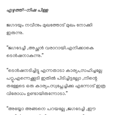
എഴുത്ത്:-നിഷ പിള്ള
ജഗദയും നവീനും മുഖത്തോട് മുഖം നോക്കി
ഇരുന്നു.
“ജഗദേച്ചീ ,അച്ഛൻ വരാറായി.എനിക്കാകെ
ടെൻഷനാകുന്നു.”
“ടെൻഷനടിച്ചിട്ടു എന്നതാടാ കാര്യം,സഹിച്ചല്ലേ
പറ്റൂ,എന്നെക്കൂടി ഇതിൽ പിടിച്ചിട്ടല്ലോ ,നിന്റെ
തള്ളേടെ ഒരു കാര്യം.സ്വപ്നേച്ചിക്കു എന്നോട് ഇത്ര
വിരോധം ഉണ്ടായിരുന്നോടാ.”
“അയ്യോ അങ്ങനെ പറയല്ലേ ,ജഗദേച്ചി ,ഈ