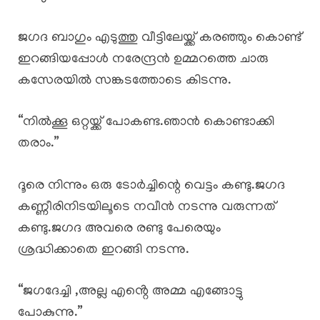
ജഗദ ബാഗും എടുത്തു വീട്ടിലേയ്ക്ക് കരഞ്ഞും കൊണ്ട്
ഇറങ്ങിയപ്പോൾ നരേന്ദ്രൻ ഉമ്മറത്തെ ചാരു
കസേരയിൽ സങ്കടത്തോടെ കിടന്നു.
“നിൽക്കൂ ഒറ്റയ്ക്ക് പോകണ്ട.ഞാൻ കൊണ്ടാക്കി
തരാം.”
ദൂരെ നിന്നും ഒരു ടോർച്ചിന്റെ വെട്ടം കണ്ടു.ജഗദ
കണ്ണീരിനിടയിലൂടെ നവീൻ നടന്നു വരുന്നത്
കണ്ടു.ജഗദ അവരെ രണ്ടു പേരെയും
ശ്രദ്ധിക്കാതെ ഇറങ്ങി നടന്നു.
“ജഗദേച്ചി ,അല്ല എൻ്റെ അമ്മ എങ്ങോട്ടു
പോകുന്നു.”