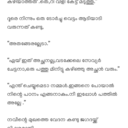
കഴിയാത്തത് .തെ,റി വിളി കേട്ട് മടുത്തു.”
ദൂരെ നിന്നും ഒരു ടോർച്ചു വെട്ടം ആടിയാടി
വരുന്നത് കണ്ടു,
“അതങ്ങേരല്ലേടാ.”
“ഏയ് ഇത് അച്ഛനല്ല,വടക്കേലെ സേവ്യർ
ചേട്ടനാ,ഒരു പത്തു മിനിട്ടു കഴിഞ്ഞു അച്ഛൻ വരും.”
“എന്ത് ചെയ്യുമെടാ നമ്മൾ.ഇങ്ങനെ പോയാൽ
നിന്റെ പഠനം എങ്ങനാകും.നീ ഇപ്പോൾ പത്തിൽ
അല്ലേ .”
നവീന്റെ മുഖത്തെ വേദന കണ്ടു ജഗദയ്ക്ക്