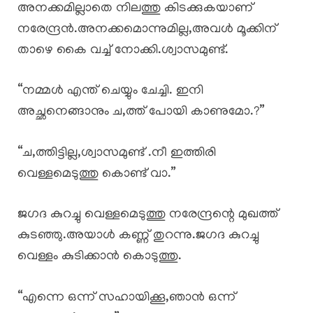
അനക്കമില്ലാതെ നിലത്തു കിടക്കുകയാണ്
നരേന്ദ്രൻ.അനക്കമൊന്നുമില്ല,അവൾ മൂക്കിന്
താഴെ കൈ വച്ച് നോക്കി.ശ്വാസമുണ്ട്.
“നമ്മൾ എന്ത് ചെയ്യും ചേച്ചി. ഇനി
അച്ഛനെങ്ങാനും ച,ത്ത് പോയി കാണുമോ.?”
“ച,ത്തിട്ടില്ല,ശ്വാസമുണ്ട് .നീ ഇത്തിരി
വെള്ളമെടുത്തു കൊണ്ട് വാ.”
ജഗദ കുറച്ചു വെള്ളമെടുത്തു നരേന്ദ്രന്റെ മുഖത്ത്
കുടഞ്ഞു.അയാൾ കണ്ണ് തുറന്നു.ജഗദ കുറച്ചു
വെള്ളം കുടിക്കാൻ കൊടുത്തു.
“എന്നെ ഒന്ന് സഹായിക്കൂ,ഞാൻ ഒന്ന്