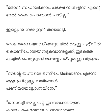
“ഞാൻ സഹായിക്കാം, പക്ഷേ നിങ്ങളിനി എന്റെ
മേൽ കൈ പൊക്കാൻ പാടില്ല.”
ഇല്ലെന്നു നരേന്ദ്രൻ തലയാട്ടി.
ജഗദ തന്നെയാണ് ഓട്ടോയിൽ ആശുപത്രിയിൽ
കൊണ്ട് പോയത്,നടുവൊന്നുളുക്കി,ഇടത്തെ
കയ്യിൽ പൊട്ടലുണ്ട്.രണ്ടാഴ്ച പരിപൂർണ്ണ വിശ്രമം.
“നിൻ്റെ ത,ന്തയെ ഒന്ന് പേടിപ്പിക്കണം എന്നേ
ആഗ്രഹിച്ചുള്ളൂ, ഇതിപ്പോൾ
പണിയായല്ലോ,നവീനേ.”
“ജഗദേച്ചീ അച്ഛൻ്റെ തുന്നൽക്കടയുടെ
കാര്യം,കഷ്ടമായല്ലോ, സാധാരണ