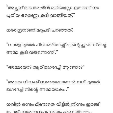
“അച്ഛന് ഒരു മെഷീൻ മതിയല്ലോ,ഇതെന്തിനാ
പുതിയ ഒരെണ്ണം കൂടി വാങ്ങിയത്.”
നരേന്ദ്രനാണ് മറുപടി പറഞ്ഞത്.
“നാളെ മുതൽ പീടികയിലേയ്ക്ക് എൻ്റെ കൂടെ നിന്റെ
അമ്മ കൂടി വരുന്നെന്ന് .”
“അമ്മയോ? ആര് ജഗദേച്ചി ആണോ?”
“അതെ നിനക്ക് സമ്മതമാണേൽ ഇനി മുതൽ
ജഗദേച്ചി നിന്റെ അമ്മയാകും .”
നവീൻ ഒന്നും മിണ്ടാതെ വീട്ടിൽ നിന്നും ഇറങ്ങി
പോയി.നരേന്ദ്രനും ജഗദയും എല്ലായിടത്തും