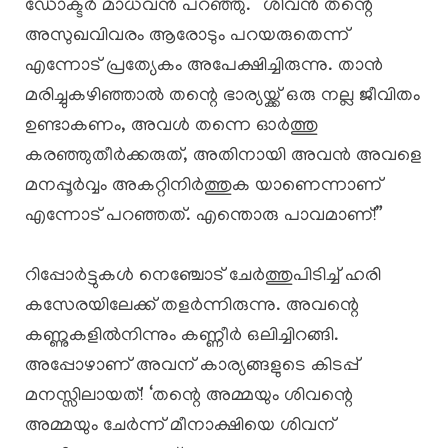
ഡോക്ടർ മാധവൻ പറഞ്ഞു. “ശിവൻ തന്റെ
അസുഖവിവരം ആരോടും പറയരുതെന്ന്
എന്നോട് പ്രത്യേകം അപേക്ഷിച്ചിരുന്നു. താൻ
മരിച്ചുകഴിഞ്ഞാൽ തന്റെ ഭാര്യയ്ക്ക് ഒരു നല്ല ജീവിതം
ഉണ്ടാകണം, അവൾ തന്നെ ഓർത്തു
കരഞ്ഞുതീർക്കരുത്, അതിനായി അവൻ അവളെ
മനപ്പൂർവ്വം അകറ്റിനിർത്തുക യാണെന്നാണ്
എന്നോട് പറഞ്ഞത്. എന്തൊരു പാവമാണ്!”
റിപ്പോർട്ടുകൾ നെഞ്ചോട് ചേർത്തുപിടിച്ച് ഹരി
കസേരയിലേക്ക് തളർന്നിരുന്നു. അവന്റെ
കണ്ണുകളിൽനിന്നും കണ്ണീർ ഒലിച്ചിറങ്ങി.
​അപ്പോഴാണ് അവന് കാര്യങ്ങളുടെ കിടപ്പ്
മനസ്സിലായത്! ‘തന്റെ അമ്മയും ശിവന്റെ
അമ്മയും ചേർന്ന് മീനാക്ഷിയെ ശിവന്