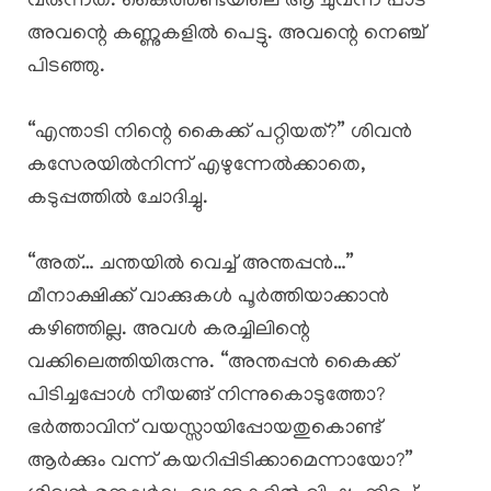
വരുന്നത്. കൈത്തണ്ടയിലെ ആ ചുവന്ന പാട്
അവന്റെ കണ്ണുകളിൽ പെട്ടു. അവന്റെ നെഞ്ച്
പിടഞ്ഞു.
“എന്താടി നിന്റെ കൈക്ക് പറ്റിയത്?” ശിവൻ
കസേരയിൽനിന്ന് എഴുന്നേൽക്കാതെ,
കടുപ്പത്തിൽ ചോദിച്ചു.
“അത്… ചന്തയിൽ വെച്ച് അന്തപ്പൻ…”
മീനാക്ഷിക്ക് വാക്കുകൾ പൂർത്തിയാക്കാൻ
കഴിഞ്ഞില്ല. അവൾ കരച്ചിലിന്റെ
വക്കിലെത്തിയിരുന്നു. “അന്തപ്പൻ കൈക്ക്
പിടിച്ചപ്പോൾ നീയങ്ങ് നിന്നുകൊടുത്തോ?
ഭർത്താവിന് വയസ്സായിപ്പോയതുകൊണ്ട്
ആർക്കും വന്ന് കയറിപ്പിടിക്കാമെന്നായോ?”