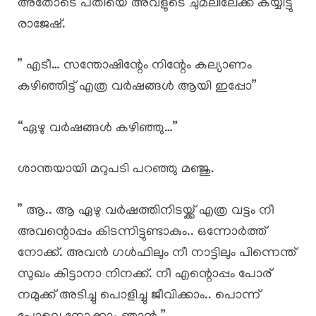
അതോടെ പതിയെ അവളുടെ ചുമലിലേക്ക് കയ്യിട്ടു
രാജേഷ്.
” എടീ… സന്തോഷിന്റേം നിന്റേം കല്യാണം
കഴിഞ്ഞിട്ട് എത്ര വർഷങ്ങൾ ആയി ഇപ്പോ”
“ഏഴു വർഷങ്ങൾ കഴിഞ്ഞു…”
ശാന്തയായി മറുപടി പറഞ്ഞു മഞ്ജു.
” ആ.. ആ ഏഴു വർഷത്തിനിടയ്ക്ക് എത്ര വട്ടം നീ
അവന്റൊപ്പം കിടന്നിട്ടുണ്ടാകും.. ഒന്നോർത്ത്
നോക്ക്. അവൻ ഗൾഫിലും നീ നാട്ടിലും പിന്നെന്ത്
സുഖം കിട്ടാനാ നിനക്ക്. നീ എന്റൊപ്പം പോര്
നമുക്ക് അടിച്ചു പൊളിച്ചു ജീവിക്കാം.. പൊന്ന്