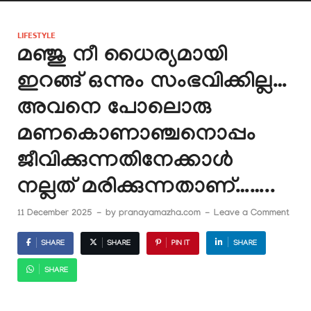
LIFESTYLE
മഞ്ജു നീ ധൈര്യമായി
ഇറങ്ങ് ഒന്നും സംഭവിക്കില്ല…
അവനെ പോലൊരു
മണകൊണാഞ്ചനൊപ്പം
ജീവിക്കുന്നതിനേക്കാൾ
നല്ലത് മരിക്കുന്നതാണ്……..
11 December 2025
-
by
pranayamazha.com
-
Leave a Comment
SHARE
SHARE
PIN IT
SHARE
SHARE