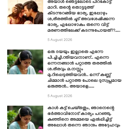
അയാൾ ഞെട്ടലോടെ പിറകോട്ട്
മാറി. തന്റെ തൊട്ടടുത്ത്
കിടന്നുറങ്ങിയ ഭാര്യ, ഇപ്പോഴും
ശ,രീരത്തിൽ ചൂട് അവശേഷിക്കുന്ന
ഭാര്യ, എപ്പോഴാകും തന്നെ വിട്ട്
മരണത്തിലേക്ക് കടന്നുപോയത്??…..
5 August 2026
ഒരു ദയയും ഇല്ലാതെ എന്നേ
പി.ച്ചിച്ചീ.ന്തിയവനാണ്.. എന്നെ
ഒന്നനങ്ങാൻ പറ്റാത്ത തരത്തിൽ
ശ.രീരവും മ.നസ്സും
മു.റിപ്പെടുത്തിയവൻ.. ഒന്ന് കണ്ണ്
ചിമ്മാൻ പറ്റാത്ത പോലെ ദുസ്വപ്നമായ
ഒരുത്തൻ.. അയാളെ……
5 August 2026
കാൾ കട്ട് ചെയ്തതും, ഞാനെന്റെ
ഭർത്താവിനോട് കാര്യം പറഞ്ഞു.
കുഞ്ഞിനെ അമ്മയെ ഏൽപ്പിച്ചിട്ട്
അപ്പോൾ തന്നെ ഞാനും അദ്ദേഹവും