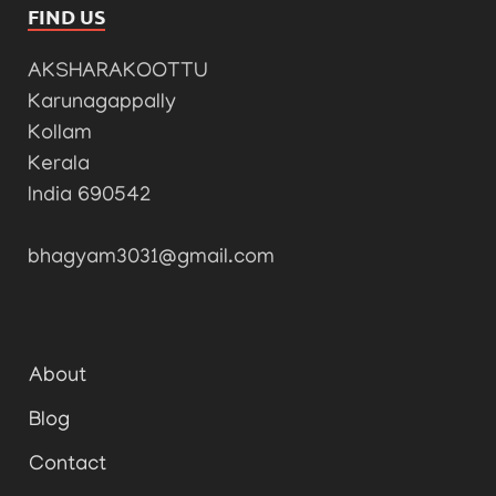
FIND US
AKSHARAKOOTTU
Karunagappally
Kollam
Kerala
India 690542
bhagyam3031@gmail.com
About
Blog
Contact