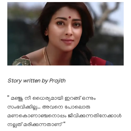
Story written by Prajith
” മഞ്ജു നീ ധൈര്യമായി ഇറങ്ങ് ഒന്നും
സംഭവിക്കില്ല… അവനെ പോലൊരു
മണകൊണാഞ്ചനൊപ്പം ജീവിക്കുന്നതിനേക്കാൾ
നല്ലത് മരിക്കുന്നതാണ് “