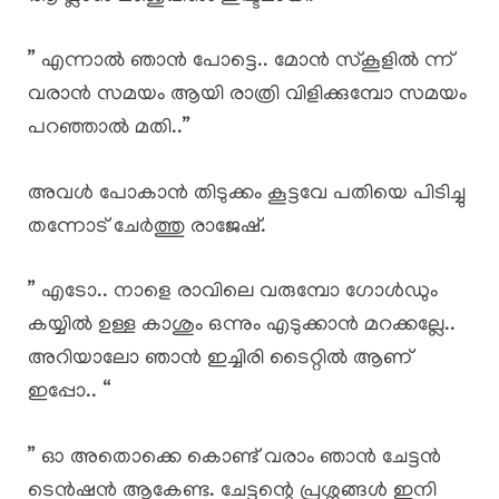
” എന്നാൽ ഞാൻ പോട്ടെ.. മോൻ സ്കൂളിൽ ന്ന്
വരാൻ സമയം ആയി രാത്രി വിളിക്കുമ്പോ സമയം
പറഞ്ഞാൽ മതി..”
അവൾ പോകാൻ തിടുക്കം കൂട്ടവേ പതിയെ പിടിച്ചു
തന്നോട് ചേർത്തു രാജേഷ്.
” എടോ.. നാളെ രാവിലെ വരുമ്പോ ഗോൾഡും
കയ്യിൽ ഉള്ള കാശും ഒന്നും എടുക്കാൻ മറക്കല്ലേ..
അറിയാലോ ഞാൻ ഇച്ചിരി ടൈറ്റിൽ ആണ്
ഇപ്പോ.. “
” ഓ അതൊക്കെ കൊണ്ട് വരാം ഞാൻ ചേട്ടൻ
ടെൻഷൻ ആകേണ്ട. ചേട്ടന്റെ പ്രശ്നങ്ങൾ ഇനി