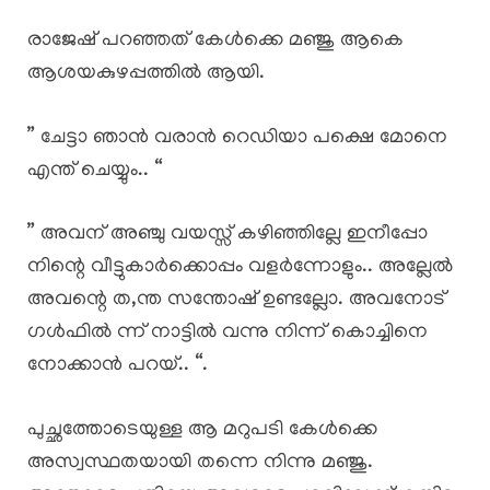
രാജേഷ് പറഞ്ഞത് കേൾക്കെ മഞ്ജു ആകെ
ആശയകുഴപ്പത്തിൽ ആയി.
” ചേട്ടാ ഞാൻ വരാൻ റെഡിയാ പക്ഷെ മോനെ
എന്ത് ചെയ്യും.. “
” അവന് അഞ്ചു വയസ്സ് കഴിഞ്ഞില്ലേ ഇനീപ്പോ
നിന്റെ വീട്ടുകാർക്കൊപ്പം വളർന്നോളും.. അല്ലേൽ
അവന്റെ ത,ന്ത സന്തോഷ്‌ ഉണ്ടല്ലോ. അവനോട്
ഗൾഫിൽ ന്ന് നാട്ടിൽ വന്നു നിന്ന് കൊച്ചിനെ
നോക്കാൻ പറയ്.. “.
പുച്ഛത്തോടെയുള്ള ആ മറുപടി കേൾക്കെ
അസ്വസ്ഥതയായി തന്നെ നിന്നു മഞ്ജു.