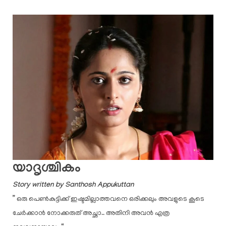
യാദൃശ്ചികം
Story written by Santhosh Appukuttan
” ഒരു പെൺകുട്ടിക്ക് ഇഷ്ടമില്ലാത്തവനെ ഒരിക്കലും അവളുടെ കൂടെ
ചേർക്കാൻ നോക്കരുത് അച്ഛാ.. അതിനി അവൻ എത്ര