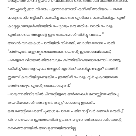
അപ്പുറത്ത് നിന്ന് ഉയർന്ന വാക്കുകൾ ഗദ്ഗദത്താൽ കുതിർന്നിരുന്നു.
” അച്ഛൻ്റെ ഈ വിഷമം എന്താണെന്ന് എനിക്ക് അറിയാം..പക്ഷേ
നമ്മുടെ ചിന്നുട്ടിക്ക് സംഭവിച്ച പോലെ എനിക്കു സംഭവിക്കില്ല… ഏത്
കാട്ടുമൃഗങ്ങളൾക്കിടയിൽ പെട്ടാലും ഒരു തരി പോറൽ പോലും
ഏൽക്കാതെ അച്ചൻ്റെ ഈ ലേഖമോൾ തിരിച്ചു വരും… “
അവൾ വാക്കുകൾ പാതിയിൽ നിർത്തി, ബാഗിലൊന്നു പരതി.
“ചiതിയുടെ ചക്രവ്യൂഹമൊരുക്കുന്നവൻ്റെ ഇടനെഞ്ചിലേക്ക്,
പകയുടെ വിറയൽ തീരുവോളം കുiത്തിയിiറക്കണമെന്ന് പറഞ്ഞു
പഠിപ്പിച്ച് ഒരു ആiയുധം അച്ഛൻ എനിക്ക് തന്നിട്ടുണ്ടല്ലോ? ഒത്തിരി
തുരുമ്പ് കയറിയിട്ടുണ്ടെങ്കിലും ഇത്തിരി പോലും മൂiർച്ച കുറയാതെ
അതിപ്പോഴും എൻ്റെ കൈവശമുണ്ട്.”
പറയുന്നതിനിടയിൽ ചിന്നുട്ടിയുടെ ഓർമ്മകൾ മനസ്സിലേക്കിരച്ചു
കയറിയപ്പോൾ അവളുടെ കണ്ണ് നനഞ്ഞു തുടങ്ങി..
ഒരു ഞെട്ടിലെ രണ്ട് പൂക്കൾ പോലെ പതിനെട്ട് വർഷങ്ങൾ ഒരുമിച്ച്…
പിന്നെയൊരു പ്രഭാതത്തിൽ ഉറക്കമെഴുന്നേൽക്കുമ്പോൾ, തൻ്റെ
കൈത്തണ്ടയിൽ അവളുണ്ടായിരുന്നില്ല.