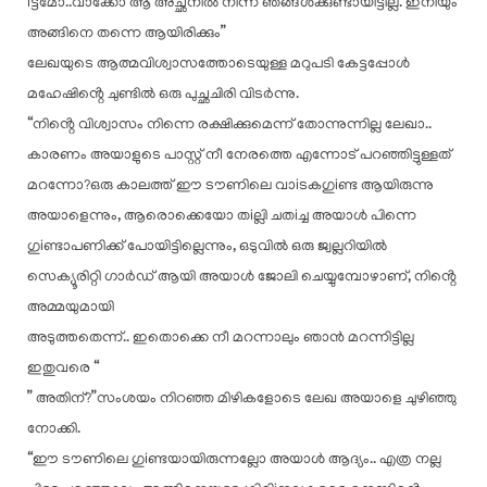
iട്ടമോ..വാക്കോ ആ അച്ഛനിൽ നിന്ന് ഞങ്ങൾക്കുണ്ടായിട്ടില്ല. ഇനിയും
അങ്ങിനെ തന്നെ ആയിരിക്കും”
ലേഖയുടെ ആത്മവിശ്വാസത്തോടെയുള്ള മറുപടി കേട്ടപ്പോൾ
മഹേഷിൻ്റെ ചുണ്ടിൽ ഒരു പുച്ഛചിരി വിടർന്നു.
“നിൻ്റെ വിശ്വാസം നിന്നെ രക്ഷിക്കുമെന്ന് തോന്നുന്നില്ല ലേഖാ..
കാരണം അയാളുടെ പാസ്റ്റ് നീ നേരത്തെ എന്നോട് പറഞ്ഞിട്ടുള്ളത്
മറന്നോ?ഒരു കാലത്ത് ഈ ടൗണിലെ വാiടകഗുiണ്ട ആയിരുന്നു
അയാളെന്നും, ആരൊക്കെയോ തiല്ലി ചതiച്ച അയാൾ പിന്നെ
ഗുiണ്ടാപണിക്ക് പോയിട്ടില്ലെന്നും, ഒടുവിൽ ഒരു ജ്വല്ലറിയിൽ
സെക്യൂരിറ്റി ഗാർഡ്‌ ആയി അയാൾ ജോലി ചെയ്യുമ്പോഴാണ്, നിൻ്റെ
അമ്മയുമായി
അടുത്തതെന്ന്.. ഇതൊക്കെ നീ മറന്നാലും ഞാൻ മറന്നിട്ടില്ല
ഇതുവരെ “
” അതിന്?”സംശയം നിറഞ്ഞ മിഴികളോടെ ലേഖ അയാളെ ചുഴിഞ്ഞു
നോക്കി.
“ഈ ടൗണിലെ ഗുiണ്ടയായിരുന്നല്ലോ അയാൾ ആദ്യം.. എത്ര നല്ല