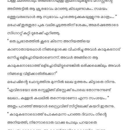
പിള്ള ചമഞ്ഞാലും അങ്ങിനെയുള്ള ക്രിമിiനലുകളുടെ മനസ്സിൻ്റെ
അടിത്തട്ടിൽ ആ ക്രൂരഭാവം മറഞ്ഞു കിടപ്പുണ്ടാകും.. സമയം
ഒത്തുവരുമ്പോൾ ആ സ്വഭാവം പുറത്തെടുക്കുകയുള്ളൂന്നു മാത്രം… “
മഹേഷ് തുരുതുരാ പുക വലിച്ചെടുത്തതിന് ശേഷം, അമർഷത്തോടെ
സിiഗററ്റ് കുറ്റി ദൂരേക്ക് എറിഞ്ഞു.
” ഒരു പ്രഭാതത്തിൽ കൂടെ കിടന്ന അനിയത്തിയെ
കാണാതായപ്പോൾ നിങ്ങളൊക്കെ വിചാരിച്ചു അവൾ കാമുകനോട്
ഒന്നിച്ചു ഒളിച്ചോടിയതാണെന്ന്. അവൾ അങ്ങിനെ ആ
കാമുകനോടോത്ത് ഒളിച്ചോടിയിട്ടുണ്ടെങ്കിൽ ഒരിക്കലെങ്കിലും അവൾ
നിങ്ങളെ വിളിക്കാതിരിക്കോ?”
മഹേഷിൻ്റെ ചോദ്യത്തിനു മുന്നിൽ ലേഖ ഉത്തരം കിട്ടാതെ നിന്നു.
“എവിടെയോ ഒരു സ്പെല്ലിങ്ങ് മിസ്റ്റേക്ക് പോലെ തോന്നുന്നുണ്ട്
ലേഖാ.. കള്ളൻ കപ്പലിൽ തന്നെയാണോ എന്ന സംശയം.. “
അതും പറഞ്ഞ് അയാൾ ഡ്രൈവിങ് സീറ്റിലേക്ക് കയറി ഇരുന്നു.
” കാമുകനോടൊത്ത് പോകുമെന്ന പറഞ്ഞ ദിവസം നിൻ്റെ
അനിയത്തി, നിന്നോടൊരു വാക്കു പോലും പറയാതെ