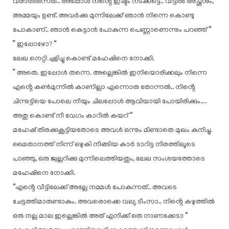
വരാതിരുന്നത്.. അപ്പോൾ നിൻ്റെ ഇഷ്ടം നടക്കട്ടെ.. വീട്ടിൽ അച്ഛനും,
അമ്മയും ഉണ്ട്. അവർക്കു മുന്നിലേക്ക് ഞാൻ നിന്നെ കൊണ്ടു
പോകാണ്.. ഞാൻ കെട്ടാൻ പോകുന്ന പെണ്ണാണെന്നും പറഞ്ഞ് “
” ഇപ്പോഴോ? “
ലേഖ നെറ്റി ചുളിച്ചു കൊണ്ട് മഹേഷിനെ നോക്കി.
” അതെ. ഇപ്പോൾ തന്നെ. അല്ലെങ്കിൽ ഇനിയൊരിക്കലും നിന്നെ
എൻ്റെ കൺമുന്നിൽ കാണില്ലാ എന്നൊരു തോന്നൽ.. നിൻ്റെ
ചിന്നുട്ടിയെ പോലെ നീയും ചിലപ്പോൾ ആവിയായി പോയിരിക്കും….
അതു കൊണ്ട് നീ വേഗം കാറിൽ കയറ് “
മഹേഷ് തിരക്കുകൂട്ടിയതോടെ അവൾ ഒന്നും മിണ്ടാതെ മുഖം കുനിച്ചു.
മൈതാനത്ത് നിന്ന് ഒഴുകി നീങ്ങിയ കാർ ടാറിട്ട നിരത്തിലൂടെ
പാഞ്ഞു, ഒരു ജ്വല്ലറിക്കു മുന്നിലെത്തിയതും, ലേഖ സംശയത്തോടെ
മഹേഷിനെ നോക്കി.
“എൻ്റെ വീട്ടിലേക്ക് അല്ലേ നമ്മൾ പോകുന്നത്.. അവടെ
ചേട്ടത്തിമാരുണ്ടാകും. അവരൊക്കെ വല്യ ടീംസാ.. നിൻ്റെ കഴുത്തിൽ
ഒരു നല്ല മാല ഇല്ലെങ്കിൽ അത് എനിക്ക് ഒരു നാണക്കേടാ “