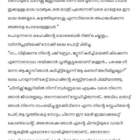
ടിനോയുടെ ഫീനിക്സ് ജ്വല്ലറിയിൽ നിന്ന് ഒരു മൂന്നോ, നാലോ പവൻ
തൂക്കമുള്ള മാല വാങ്ങുക. ഒരു രാത്രി പുലരുന്നത് വരെ മാത്രേമേ ഈ
മാല തങ്ങളുടെ കഴുത്തിലുണ്ടാകൂ എന്നറിയാതെ അഹങ്കരിക്കുന്ന
ഞങ്ങളെ പോലെയുള്ളവർ “
പൊടുന്നനെ മഹേഷിൻ്റെ മൊബൈൽ റിങ്ങ് ചെയ്തതും,
ഡിസ്പ്ലേയിലേക്ക് നോക്കി ലേഖ പൊട്ടി ചിരിച്ചു.
“ദാ… വിളിക്കുന്നു നിൻ്റെ ചങ്ക് ബ്രോ.. ജ്യൂസ് കുടിച്ച് മയങ്ങി കിടക്കുന്ന
എന്നോടൊപ്പം ശയിക്കാൻ ധൃതികൂട്ടുകയാണ് കള്ളൻ… പക്ഷെ നീ
തന്ന ആ.ജ്യൂസ് ഞാൻ കുടിച്ചിട്ടില്ലെന്ന് ആ മണ്ടന് അറിയില്ലല്ലോ?”
ലേഖ പറയുന്നത് കേട്ട് മഹേഷിൻ്റെ കണ്ണിണകൾ ചിമ്മിയടഞ്ഞു.
“ഫീനിക്സ് ജ്വല്ലറിയിൽ നിന്ന് സ്വർണ്ണമാല എടുക്കും വരെ നിന്നെ
ഞാൻ ജീവനുതുല്യം തന്നെയാണ് സ്നേഹിച്ചിരുന്നത്… അവിടം തൊട്ട്
ഞാൻ നിന്നെ സംശയിച്ചു തുടങ്ങി.ടിനോ എന്ന നിൻ്റെ സ്നേഹിതൻ്റെ
പേര്, ആ വൃത്തികെട്ട നോട്ടം, പിന്നെ ഈ മേരി ഇമ്മാക്കുലേറ്റ്
കോൺവെൻ്റ്.. അതൊക്കെ ഞാൻ എൻ്റെ ചിന്നുട്ടിയുടെ ഡയറി
താളുകളിൽ എപ്പോഴോ വായിച്ചിരുന്നതാണ്… ഞാനേറെ