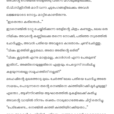
അവൻ്റെ നെഞ്ചിൽ തെളിഞ്ഞു വരുന്ന മസിലുകളിലേക്കും,
ടി.വി.സ്ക്രീനിൽ മാറി വന്ന ചുടുരംഗങ്ങളിലേക്കും അവൾ
ലജ്ജയോടെ നോട്ടം മാറ്റികൊണ്ടിരുന്നു.
“ഇതെന്താ കരിന്തേൾ…”
ഇടനെഞ്ചിൽ ടാറ്റു ചെയ്തിരിക്കുന്ന തേളിൻ്റെ ചിത്രം കണ്ടതും, ലേഖ ഒരു
നിമിഷം അവൻ്റെ കണ്ണിലേക്കു തന്നെ നോക്കി, പതിഞ്ഞ സ്വരത്തിൽ
ചോദിച്ചതും, അവൻ പതിയെ അവളുടെ കാതോരം ചുണ്ട് ചേർത്തു.
“വിഷം ഇത്തിരി കൂടുതലാ. അതാ അതിൻ്റെ ഒരിത്”
“വിഷം കൂടുതൽ എന്നു മാത്രമല്ല.. കാൻസർ എന്ന പേരുമുണ്ട്
ഇതിന്… അങ്ങിനെയുള്ളതിനെ എത്രയും പെട്ടെന്ന് നശിപ്പിച്ചു
കളയുന്നതല്ലേ സമൂഹത്തിന് നല്ലത്?”
മഹേഷിൻ്റെ മുഖത്തോടു മുഖം ചേർത്ത് ലേഖ പതിയെ ചോദിച്ച അതേ
സമയം, പൊടുന്നനെ തൻ്റെ നെഞ്ചിനെ കുiത്തിയിiറക്കി മൂർച്ചയുള്ള?
എന്തോ , ആഴ്ന്നിറങ്ങിയ ആഘാതത്തിൽ മുകളിലേക്ക് കുതിച്ച
അവൻ്റെ വായിൽ നിന്നും രiക്തം നാലുഭാഗത്തേക്കും ചീറ്റി തെറിച്ചു.
“പേടിക്കേണ്ട… നെഞ്ചിൽ കiത്തി കുiത്തിയിiറക്കിയതാ…”