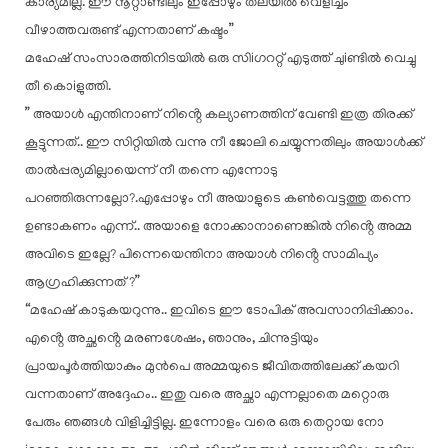
കാര്യമില്ല. ഈ നൂറ്റാണ്ടിലും ഇപ്പോഴും തലയിൽ വെളിച്ചം
വീഴാത്തവരുണ്ട് എന്നതാണ് കഷ്ടം”
മഹേഷ് സംസാരത്തിനിടയിൽ ഒരു സിiഗററ്റ് എടുത്ത് ചുiണ്ടിൽ വെച്ചു
തീ കൊiളുത്തി.
” അയാൾ എന്തിനാണ് നിൻ്റെ കല്യാണത്തിന് വേണ്ടി ഇത്ര തിരക്ക്
കൂട്ടുന്നത്.. ഈ സിറ്റിയിൽ വന്നു നീ ജോലി ചെയ്യുന്നതിലും അയാൾക്ക്
താൽപ്പര്യമില്ലായെന്ന് നീ തന്നെ എന്നോടു
പറഞ്ഞിരുന്നല്ലോ?.എപ്പോഴും നീ അയാളുടെ കൺവെട്ടത്തു തന്നെ
ഉണ്ടാകണം എന്ന്.. അയാളെ നോക്കാനാണെങ്കിൽ നിൻ്റെ അമ്മ
അവിടെ ഇല്ലേ? പിന്നെയെന്തിനാ അയാൾ നിൻ്റെ സാമിപ്യം
ആഗ്രഹിക്കുന്നത് ?”
“മഹേഷ് കാടുകയറുന്നു.. ഇവിടെ ഈ ടോപിക് അവസാനിപ്പിക്കാം.
എൻ്റെ അച്ഛൻ്റെ മരണശേഷം, ഞാനും, ചിന്നുട്ടിയും
പ്രായപൂർത്തിയാകും മുൻപെ അമ്മയുടെ ജീവിതത്തിലേക്ക് കയറി
വന്നതാണ് അദ്ദേഹം.. ഇതു വരെ അച്ഛാ എന്നല്ലാതെ മറ്റൊരു
പേരും ഞങ്ങൾ വിളിച്ചിട്ടില്ല. ഇന്നോളം വരെ ഒരു തെറ്റായ നോ