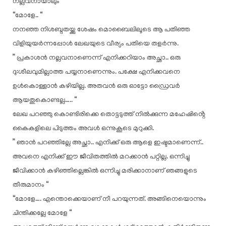
നല്ലവനായാലും “
“മോളേ.. “
നനഞ്ഞ നിശബ്ദതയ്ക്കു ശേഷം മൊബൈലിലൂടെ ആ പതിഞ്ഞ
വിളിയുയർന്നപ്പോൾ ലേഖയുടെ വീര്യം പതിയെ തളർന്നു.
” പ്രകാശൻ നല്ലവനാണെന്ന് എനിക്കറിയാം അച്ഛാ.. ഒരു
ദു:ശീലവുമില്ലാത്ത പയ്യനാണെന്നും. പക്ഷേ എനിക്കവനെ
ഉൾകൊള്ളാൻ കഴിയില്ല. അതവൻ ഒരു ഓട്ടോ ഡ്രൈവർ
ആയതുകൊണ്ടല്ല….. “
ലേഖ പറഞ്ഞു കൊണ്ടിരിക്കെ തൊട്ടടുത്ത് നിൽക്കുന്ന മഹേഷിൻ്റെ
കൈകളിലെ പിടുത്തം അവൾ ഒന്നുകൂടെ മുറുക്കി.
” ഞാൻ പറഞ്ഞില്ലേ അച്ഛാ.. എനിക്ക് ഒരു ആളെ ഇഷ്ടമാണെന്ന്..
അവനെ എനിക്ക് ഈ ജീവിതത്തിൽ മറക്കാൻ പറ്റില്ല. ഒന്നിച്ചു
ജീവിക്കാൻ കഴിഞ്ഞില്ലെങ്കിൽ ഒന്നിച്ചു മരിക്കാനാണ് ഞങ്ങളുടെ
തീരുമാനം “
“മോളേ…. എന്തൊക്കെയാണ് നീ പറയുന്നത്. അങ്ങിനെയൊന്നും
ചിന്തിക്കല്ലേ മോളേ “