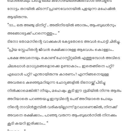
മൊബൈലും പിടിച്ച് ലേഖ കസേരയിലിരിക്കുമ്പോൾ അവളുടെ
നോട്ടം തറയിൽ കിടന്ന് പ്രാണവേദനയിൽ പുളയുന്ന മഹേഷിൽ
ആയിരുന്നു.
“ദാ… ഒരു അഞ്ചു മിനിറ്റ് .. അതിനിടയിൽ ഞാനും, ആംബുലൻസും
അങ്ങോട്ടേക്ക് പറന്നെത്തും… “
ടിനോ തോമസിൻ്റെ വാക്കുകൾ കേട്ടതോടെ അവൾ പൊട്ടി ചിരിച്ചു.
“പ്രിയ സ്നേഹിതൻ്റ ജീവൻ രക്ഷിക്കാനുള്ള ആവേശം കൊള്ളാം..
പക്ഷേ അവനെയും കൊണ്ട് ഹോസ്പിറ്റലിൽ എത്തുമ്പോൾ അവിടെ
ചിലപ്പോൾ മാധ്യമങ്ങളൊക്കെ ഉണ്ടാകാം… ഇതെങ്ങിനെ പറ്റി?
എപ്പോൾ പറ്റി? എന്തായിരുന്നു കാരണം? എന്നിങ്ങനെയുള്ള
അവരുടെ കുഴഞ്ഞുമറിയുന്ന ചോദ്യങ്ങളിൽ ടിനോയ്ക്ക് പിടിച്ചു
നിൽക്കാമെങ്കിൽ? നീയും, മഹേഷും കൂടി ഈ ഭൂമിയിൽ നിന്നു ആരും
അറിയാതെ പറഞ്ഞയച്ച ഇന്ദുവിൻ്റെ പേര് അറിയാതെ പോലും
നിൻ്റെ നാവിൻതുമ്പിൽ വരികയില്ലാന്ന് ഉറപ്പാണെങ്കിൽ, നിനക്ക്
അവനെ രക്ഷിക്കാം.. പാഞ്ഞു വരുന്ന ആംബുലൻസിൽ നിനക്കും
കൂടി കയറി ഇരിക്കാം… “