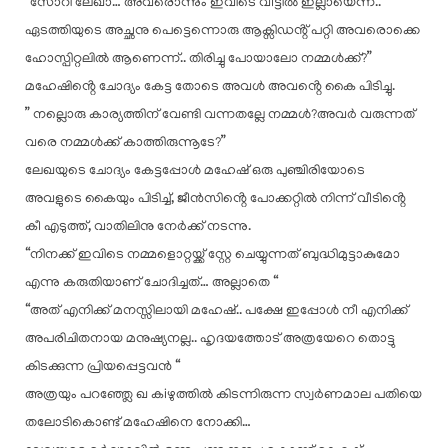
“സോറി ലേഖാ… അവരൊന്നും ഇവിടെ വീട്ടിൽ ഇല്ലായെന്ന്..
ഏടത്തിയുടെ അച്ഛനു പെട്ടെന്നൊരു ആക്സിഡൻ്റ് പറ്റി അവരൊക്കെ
ഹോസ്പിറ്റലിൽ ആണെന്ന്.. തിരിച്ചു പോയാലോ നമ്മൾക്ക്?”
മഹേഷിൻ്റെ ചോദ്യം കേട്ട തോടെ അവൾ അവൻ്റെ കൈ പിടിച്ചു.
” നല്ലൊരു കാര്യത്തിന് വേണ്ടി വന്നതല്ലേ നമ്മൾ?അവർ വരുന്നത്
വരെ നമ്മൾക്ക് കാത്തിരുന്നൂടേ?”
ലേഖയുടെ ചോദ്യം കേട്ടപ്പോൾ മഹേഷ് ഒരു പുഞ്ചിരിയോടെ
അവളുടെ കൈയും പിടിച്ച്, ജീൻസിൻ്റെ പോക്കറ്റിൽ നിന്ന് വീടിൻ്റെ
കീ എടുത്ത്, വാതിലിനു നേർക്ക് നടന്നു.
“നിനക്ക് ഇവിടെ നമ്മളൊറ്റയ്ക്ക് സ്റ്റേ ചെയ്യുന്നത് ബുദ്ധിമുട്ടാകുമോ
എന്നു കരുതിയാണ് ചോദിച്ചത്… അല്ലാതെ “
“അത് എനിക്ക് മനസ്സിലായി മഹേഷ്.. പക്ഷേ ഇപ്പോൾ നീ എനിക്ക്
അപരിചിതനായ മനുഷ്യനല്ല.. ഹൃദയത്തോട് അത്രയേറെ തൊട്ടു
കിടക്കുന്ന പ്രിയപ്പെട്ടവൻ “
അത്രയും പറഞ്ഞ്ലേ ഖ കiഴുത്തിൽ കിടന്നിരുന്ന സ്വർണമാല പതിയെ
തലോടികൊണ്ട് മഹേഷിനെ നോക്കി…