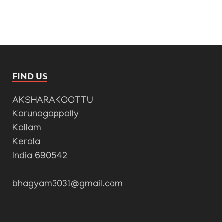
FIND US
AKSHARAKOOTTU
Karunagappally
Kollam
Kerala
India 690542
bhagyam3031@gmail.com