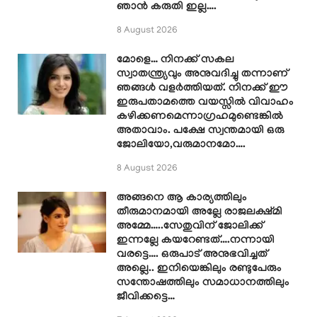
ഞാൻ കരുതി ഇല്ല….
8 August 2026
മോളെ… നിനക്ക് സകല
സ്വാതന്ത്ര്യവും അനുവദിച്ചു തന്നാണ്
ഞങ്ങൾ വളർത്തിയത്. നിനക്ക് ഈ
ഇരുപതാമത്തെ വയസ്സിൽ വിവാഹം
കഴിക്കണമെന്നാഗ്രഹമുണ്ടെങ്കിൽ
അതാവാം. പക്ഷേ സ്വന്തമായി ഒരു
ജോലിയോ,വരുമാനമോ….
8 August 2026
അങ്ങനെ ആ കാര്യത്തിലും
തീരുമാനമായി അല്ലേ രാജലക്ഷ്മി
അമ്മേ…..സേതുവിന് ജോലിക്ക്
ഇന്നല്ലേ കയറേണ്ടത്….നന്നായി
വരട്ടെ…. ഒരുപാട് അനുഭവിച്ചത്
അല്ലെ.. ഇനിയെങ്കിലും രണ്ടുപേരും
സന്തോഷത്തിലും സമാധാനത്തിലും
ജീവിക്കട്ടെ…