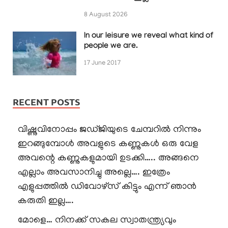
8 August 2026
In our leisure we reveal what kind of
people we are.
17 June 2017
RECENT POSTS
വിഷ്ണുവിനോപ്പം ജഡ്ജിയുടെ ചേമ്പറിൽ നിന്നും
ഇറങ്ങുമ്പോൾ അവളുടെ കണ്ണുകൾ ഒരു വേള
അവന്റെ കണ്ണുകളുമായി ഉടക്കി….. അങ്ങനെ
എല്ലാം അവസാനിച്ചു അല്ലെ…. ഇത്രേം
എളുപ്പത്തിൽ ഡിവോഴ്സ് കിട്ടും എന്ന് ഞാൻ
കരുതി ഇല്ല….
മോളെ… നിനക്ക് സകല സ്വാതന്ത്ര്യവും