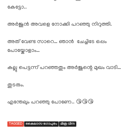
കേട്ടോ..
അർജുൻ അവളെ നോക്കി പറഞ്ഞു നിറുത്തി.
അത് വേണ്ട സാറെ… ഞാൻ ചേച്ചിടേ ഒപ്പം
പോയ്കോളാം…
കല്ലു പെട്ടന്ന് പറഞ്ഞതും അർജുന്റെ മുഖം വാടി…
തുടരും.
എന്തേലും പറഞ്ഞു പോണേ.. 😘😘😘
TAGGED
കൈലാസ ഗോപുരം
മിത്ര വിന്ദ