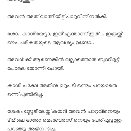
കൊടുത്തു…
അവൻ അത് വാങ്ങിയിട്ട് പാറുവിന് നൽകി.
ശോ.. കാശിയേട്ടാ, ഇത് എന്താണ് ഇത്…. ഇത്രയ്ക്ക്
ഔപചരികതയുടെ ആവശ്യം ഉണ്ടോ..
അവൾക്ക് ആണെങ്കിൽ വല്ലാത്തൊരു ബുദ്ധിമുട്ട്
പോലെ തോന്നി പോയി.
കാശി പക്ഷേ അതിനു മറുപടി ഒന്നും പറയാതെ
ഒന്ന് പുഞ്ചിരിച്ചു.
ശേഷം സ്റ്റേജിലേയ്ക്ക് കയറി അവൻ പാറുവിനെയും
ടീമിലെ ഓരോ മെംബേർസ് നെയും പേര് എടുത്തു
പറഞ്ഞു അഭിനന്ദിച്ചു.