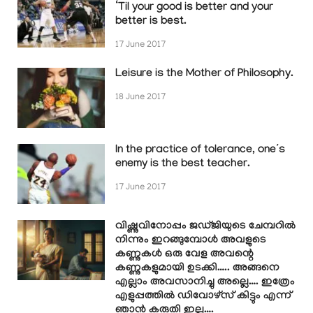
‘Til your good is better and your
better is best.
17 June 2017
Leisure is the Mother of Philosophy.
18 June 2017
In the practice of tolerance, one’s
enemy is the best teacher.
17 June 2017
വിഷ്ണുവിനോപ്പം ജഡ്ജിയുടെ ചേമ്പറിൽ
നിന്നും ഇറങ്ങുമ്പോൾ അവളുടെ
കണ്ണുകൾ ഒരു വേള അവന്റെ
കണ്ണുകളുമായി ഉടക്കി….. അങ്ങനെ
എല്ലാം അവസാനിച്ചു അല്ലെ…. ഇത്രേം
എളുപ്പത്തിൽ ഡിവോഴ്സ് കിട്ടും എന്ന്
ഞാൻ കരുതി ഇല്ല….