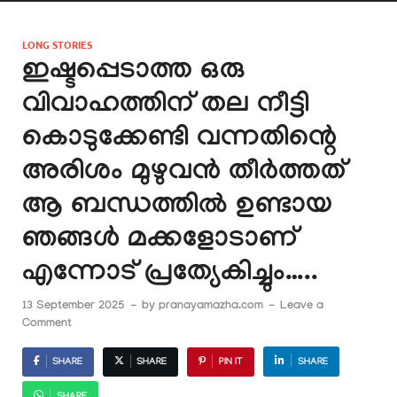
LONG STORIES
ഇഷ്ടപ്പെടാത്ത ഒരു
വിവാഹത്തിന് തല നീട്ടി
കൊടുക്കേണ്ടി വന്നതിന്റെ
അരിശം മുഴുവൻ തീർത്തത്
ആ ബന്ധത്തിൽ ഉണ്ടായ
ഞങ്ങൾ മക്കളോടാണ്
എന്നോട് പ്രത്യേകിച്ചും…..
13 September 2025
-
by
pranayamazha.com
-
Leave a
Comment
SHARE
SHARE
PIN IT
SHARE