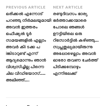
PREVIOUS ARTICLE
NEXT ARTICLE
ഒരിക്കൽ എന്നോട്
രണ്ടുദിവസം ഭാര്യ
പറഞ്ഞു നിർമലയുമായി
ഭർത്താക്കന്മാരെ
അവൻ ഇത്തരം
പോലെ ഞങ്ങൾ
ഒഫീഷ്യൽ ടൂർ
ഊട്ടിയിലെ ഒരു
സമയങ്ങളിൽ എല്ലാം
റിസോർട്ടിൽ കഴിഞ്ഞു….
അവർ കിi ടക്ക പ
സ്വപ്നതുല്യമായിരുന്നു
iങ്കിടാറുണ്ട് എന്ന്
അപ്പോഴെല്ലാം അവൻ
ആദ്യമൊന്നും ഞാൻ
ഓരോ തവണ ചേർത്ത്
വിശ്വസിച്ചില്ല പിന്നെ
പിടിക്കുമ്പോഴും
ചില വീഡിയോസ്……
എന്നിലേക്ക്
അലിഞ്ഞ്…..