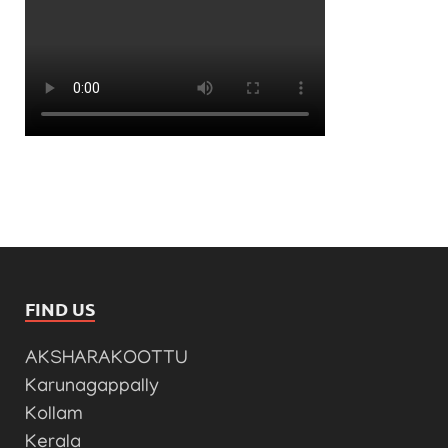
FIND US
AKSHARAKOOTTU
Karunagappally
Kollam
Kerala