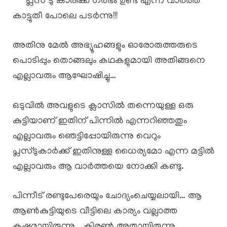
“”” പ്ലസ് ടു കാരിക്ക് ഗർഭം ഉണ്ട് എന്ന വാർത്ത
കാട്ടുതീ പോലെ പടർന്നു!!!
അതിനു മേൽ അഭ്യൂഹങ്ങളും ഓരോരുത്തരുടെ
പൊടിപ്പും തൊങ്ങലും കഥകളുമായി അതിങ്ങനെ
എല്ലാവരും ആഘോഷിച്ചു…
ഒടുവിൽ അവളുടെ ക്ലാസിൽ തന്നെയുള്ള ഒരു
കുട്ടിയാണ് ഇതിന് പിന്നിൽ എന്നറിഞ്ഞതും
എല്ലാവരും ഞെട്ടിപ്പോയിരുന്നു വെറും
പ്ലസ്ടുകാർക്ക് ഇതിനുള്ള ധൈര്യമോ എന്ന മട്ടിൽ
എല്ലാവരും ആ വാർത്തയെ നോക്കി കണ്ടു.
പിന്നീട് രണ്ടുപേരെയും ചോദ്യംചെയ്യലായി… ആ
ആൺകുട്ടിയുടെ വീട്ടിലെ കാര്യം വല്ലാത്ത
കഷ്ടമായിരുന്നു… കിരൺ അതായിരുന്നു