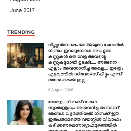
June 2017
TRENDING
വിഷ്ണുവിനോപ്പം ജഡ്ജിയുടെ ചേമ്പറിൽ
നിന്നും ഇറങ്ങുമ്പോൾ അവളുടെ
കണ്ണുകൾ ഒരു വേള അവന്റെ
കണ്ണുകളുമായി ഉടക്കി….. അങ്ങനെ
എല്ലാം അവസാനിച്ചു അല്ലെ…. ഇത്രേം
എളുപ്പത്തിൽ ഡിവോഴ്സ് കിട്ടും എന്ന്
ഞാൻ കരുതി ഇല്ല….
8 August 2026
മോളെ… നിനക്ക് സകല
സ്വാതന്ത്ര്യവും അനുവദിച്ചു തന്നാണ്
ഞങ്ങൾ വളർത്തിയത്. നിനക്ക് ഈ
ഇരുപതാമത്തെ വയസ്സിൽ വിവാഹം
കഴിക്കണമെന്നാഗ്രഹമുണ്ടെങ്കിൽ