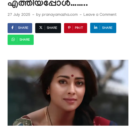
എത്തിയപ്പോൾ……..
27 July 2025
-
by
pranayamazha.com
-
Leave a Comment
SHARE
SHARE
PIN IT
SHARE
SHARE