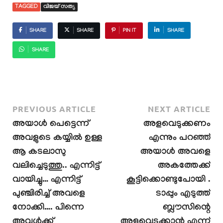
TAGGED
വിജയ് സത്യ
SHARE
SHARE
PIN IT
SHARE
SHARE
PREVIOUS ARTICLE
NEXT ARTICLE
അയാൾ പെട്ടെന്ന്
അളവെടുക്കണം
അവളുടെ കയ്യിൽ ഉള്ള
എന്നും പറഞ്ഞ്
ആ കടലാസു
അയാൾ അവളെ
വലിച്ചെടുത്തു.. എന്നിട്ട്
അകത്തേക്ക്
വായിച്ചു… എന്നിട്ട്
കൂട്ടിക്കൊണ്ടുപോയി .
പുഞ്ചിരിച്ച് അവളെ
ടാപ്പും എടുത്ത്
നോക്കി…. പിന്നെ
ബ്ലൗസിന്റെ
അവൾക്ക്
അളവെടുക്കാൻ എന്ന്