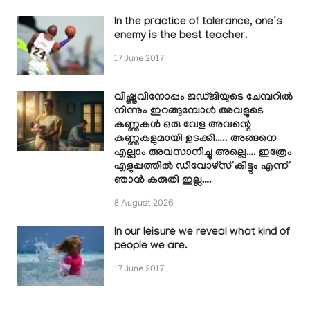
In the practice of tolerance, one’s
enemy is the best teacher.
17 June 2017
വിഷ്ണുവിനോപ്പം ജഡ്ജിയുടെ ചേമ്പറിൽ
നിന്നും ഇറങ്ങുമ്പോൾ അവളുടെ
കണ്ണുകൾ ഒരു വേള അവന്റെ
കണ്ണുകളുമായി ഉടക്കി….. അങ്ങനെ
എല്ലാം അവസാനിച്ചു അല്ലെ…. ഇത്രേം
എളുപ്പത്തിൽ ഡിവോഴ്സ് കിട്ടും എന്ന്
ഞാൻ കരുതി ഇല്ല….
8 August 2026
In our leisure we reveal what kind of
people we are.
17 June 2017