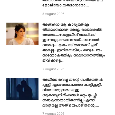
അതാവാം. പക്ഷേ സ്വന്തമായി ഒരു
ജോലിയോ,വരുമാനമോ….
8 August 2026
അങ്ങനെ ആ കാര്യത്തിലും
തീരുമാനമായി അല്ലേ രാജലക്ഷ്മി
അമ്മേ…..സേതുവിന് ജോലിക്ക്
ഇന്നല്ലേ കയറേണ്ടത്….നന്നായി
വരട്ടെ…. ഒരുപാട് അനുഭവിച്ചത്
അല്ലെ.. ഇനിയെങ്കിലും രണ്ടുപേരും
സന്തോഷത്തിലും സമാധാനത്തിലും
ജീവിക്കട്ടെ…
7 August 2026
അവിടെ വെച്ചു തന്റെ ശ.രീരത്തിൽ
പുള്ളി എന്തൊക്കെയോ കാട്ടിക്കൂട്ടി.
വിനോദേട്ടനുമായുള്ള
സ്വകാര്യനിമിഷങ്ങൾ ഒട്ടും തൃ.പ്തി
നൽകുന്നതായിരുന്നില്ല എന്ന്
മാത്രമല്ല അത് ഒരുപാട് തന്റെ…..
7 August 2026