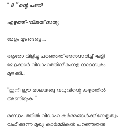
”
8 ” ന്റെ പണി
എഴുത്ത്-:വിജയ് സത്യ
മേളം മുഴങ്ങട്ടെ….
ആരോ വിളിച്ചു പറഞ്ഞത് അനുസരിച്ച് ഘട്ടി
മേളക്കാർ വിവാഹത്തിന് മംഗള നാദസ്വരം
മുഴക്കി..
“ഇനി ഈ മാലയങ്ങു വധുവിന്റെ കഴുത്തിൽ
അണിയുക “
മണ്ഡപത്തിൽ വിവാഹ കർമ്മങ്ങൾക്ക് നേതൃത്വം
വഹിക്കുന്ന മുഖ്യ കാർമ്മികൻ പറഞ്ഞതനു