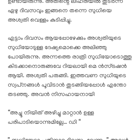
ഉണ്ടായിരുന്നു. അതിന്റെ ലiഹരിയിൽ തുടർന്ന്
ഏഴു ദിവസവും ഇങ്ങനെ തന്നെ സുധിയെ
അശ്വതി വെള്ളം കുടിപ്പിച്ചു.
എട്ടാം ദിവസം ആയപ്പോഴേക്കും അശ്വതിയുടെ
സുധിയോടുള്ള ദേഷ്യമൊക്കെ അലിഞ്ഞു
പോയിരുന്നു. അന്നത്തെ രാത്രി സുധിയോടൊത്തു
കിടക്കാനൊരുങ്ങവേ റിയലായി മെ ൻസ്ട്രഷൻ
ആയി. അശ്വതി പരുങ്ങി. ഇത്തവണ സുധിയുടെ
സ്വപ്‌നങ്ങൾ പൂവിടാൻ തുടങ്ങിയപ്പോൾ എന്തോ
തടഞ്ഞു. അവൻ നിസഹായനായി
“അച്ചൂ നിയിത് അഴിച്ചു മാറ്റാൻ ഉള്ള
പരിപാടിയൊന്നുമില്ലേ… ഡി “