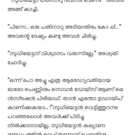
” സുധിയേട്ടാ പതിനാറു ദിവസം വേണം ” അവൾ
അങ്ങ് കാച്ചി.
“പിന്നേ.. ഒരു പതിനാറു അടിയന്തിരം കോ പ്പ്.. ”
അവന്റെ ദേഷ്യം കണ്ടു അവൾ ചിരിച്ചു.
“സുധിയേട്ടന് വിശ്വാസം വരുന്നില്ലേ.” അശ്വതി
ചോദിച്ചു.
“ഒന്ന് പോ അച്ചൂ എത്ര ആരോഗ്യവതിയായ
ഓരോ പെണ്ണിനും സെവൻ ഡേയ്‌സ് ആണ് മെ
ൻസ്ട്രഷൻ പിരിയഡ്. താൻ എന്തോ ഉഡായിപ്
കാണിക്കുകയാ.. !”സുധിയേട്ടൻ വെട്ടിത്തുറന്നു
പറഞ്ഞപ്പോൾ അവൾക്ക് പിടിച്ചു
നിൽക്കാനായില്ല. സുധിയേട്ടൻ കല്യാണ