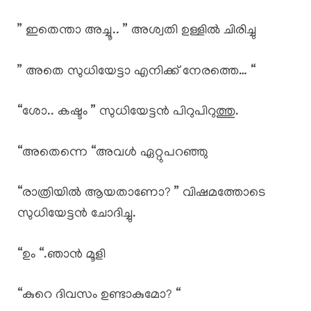
” ഇതെന്താ അച്ചൂ.. ” അശ്വതി ഉള്ളിൽ ചിരിച്ചു
” അതെ സുധിയേട്ടാ എനിക്ക് നേരത്തെ… “
“ശോ.. കഷ്ടം ” സുധിയേട്ടൻ പിറുപിറുത്തു.
“അതെന്നെ “അവൾ ഏറ്റുപറഞ്ഞു
“രാത്രിയിൽ ആയതാണോ? ” വിഷമത്തോടെ
സുധിയേട്ടൻ ചോദിച്ചു.
“ഉം “.ഞാൻ മൂളി
“കുറെ ദിവസം ഉണ്ടാകുമോ? “