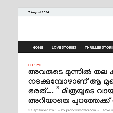
7 August 2026
PRANAYAMAZHA
The Rain of Love
HOME
LOVE STORIES
THRILLER STORI
LIFESTYLE
അവരുടെ മുന്നിൽ തല കു
നടക്കുമ്പോഴാണ് ആ മുഖം
ഭരത്…. ” മിത്രയുടെ വാ
അറിയാതെ പുറത്തേക്ക് 
5 September 2025
-
by
pranayamazha.com
-
Leave 