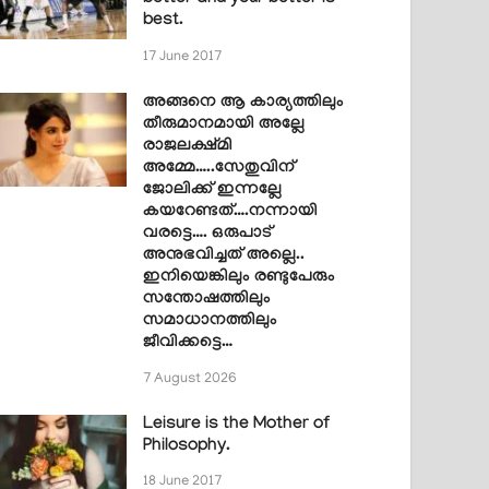
best.
17 June 2017
അങ്ങനെ ആ കാര്യത്തിലും
തീരുമാനമായി അല്ലേ
രാജലക്ഷ്മി
അമ്മേ…..സേതുവിന്
ജോലിക്ക് ഇന്നല്ലേ
കയറേണ്ടത്….നന്നായി
വരട്ടെ…. ഒരുപാട്
അനുഭവിച്ചത് അല്ലെ..
ഇനിയെങ്കിലും രണ്ടുപേരും
സന്തോഷത്തിലും
സമാധാനത്തിലും
ജീവിക്കട്ടെ…
7 August 2026
Leisure is the Mother of
Philosophy.
18 June 2017