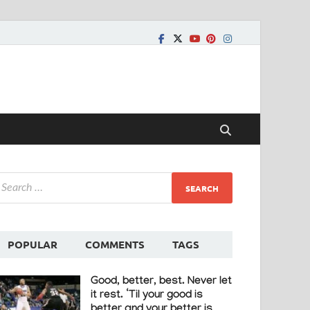
POPULAR
COMMENTS
TAGS
Good, better, best. Never let
it rest. ‘Til your good is
better and your better is