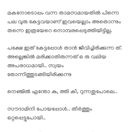
മകനോടൊപ്പം വന്ന താമസമായതിൽ പിന്നെ
പല വുരു കേട്ടവയാണ് ഇവയെല്ലാം അതൊന്നും
തന്നെ ഇത്രയേറെ നൊമ്പരപ്പെടുത്തിയിട്ടില്ല.
പക്ഷേ ഇത് കേട്ടപ്പോൾ താൻ ജീവിച്ചിരിക്കുന്ന ത്.
അല്ലെങ്കിൽ മരിക്കാതിരുന്നത് ഒ രു വലിയ
അപരാധമായി.. സ്വയം
തോന്നിത്തുടങ്ങിയിരിക്കുന്നു
നെഞ്ചിൽ എന്തോ കു, ത്തി കീ, റുന്നതുപോലെ..
സൗദാമിനി പോയപ്പോൾ.. തീർത്തും
ഒറ്റപ്പെട്ടുപോയി..