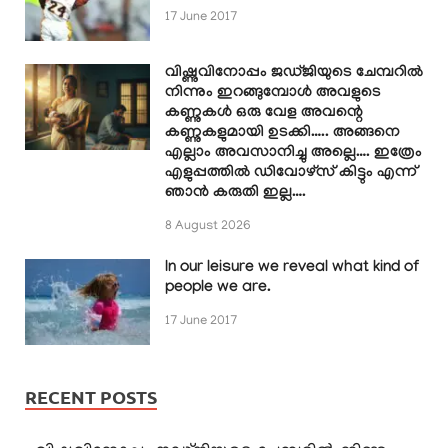
17 June 2017
വിഷ്ണുവിനോപ്പം ജഡ്ജിയുടെ ചേമ്പറിൽ
നിന്നും ഇറങ്ങുമ്പോൾ അവളുടെ
കണ്ണുകൾ ഒരു വേള അവന്റെ
കണ്ണുകളുമായി ഉടക്കി….. അങ്ങനെ
എല്ലാം അവസാനിച്ചു അല്ലെ…. ഇത്രേം
എളുപ്പത്തിൽ ഡിവോഴ്സ് കിട്ടും എന്ന്
ഞാൻ കരുതി ഇല്ല….
8 August 2026
In our leisure we reveal what kind of
people we are.
17 June 2017
RECENT POSTS