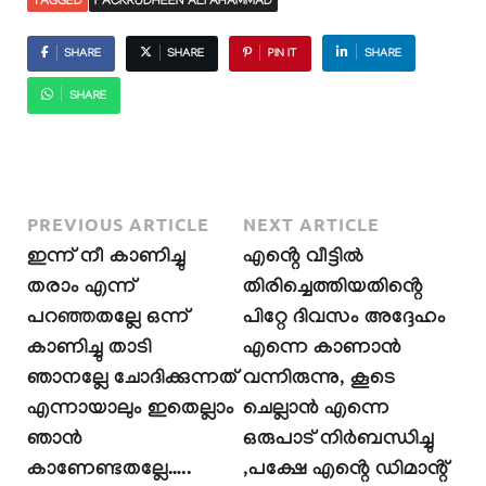
TAGGED
FACKRUDHEEN ALI AHAMMAD
SHARE
SHARE
PIN IT
SHARE
SHARE
PREVIOUS ARTICLE
NEXT ARTICLE
ഇന്ന് നീ കാണിച്ചു
എൻ്റെ വീട്ടിൽ
തരാം എന്ന്
തിരിച്ചെത്തിയതിൻ്റെ
പറഞ്ഞതല്ലേ ഒന്ന്
പിറ്റേ ദിവസം അദ്ദേഹം
കാണിച്ചു താടി
എന്നെ കാണാൻ
ഞാനല്ലേ ചോദിക്കുന്നത്
വന്നിരുന്നു, കൂടെ
എന്നായാലും ഇതെല്ലാം
ചെല്ലാൻ എന്നെ
ഞാൻ
ഒരുപാട് നിർബന്ധിച്ചു
കാണേണ്ടതല്ലേ…..
,പക്ഷേ എൻ്റെ ഡിമാൻ്റ്