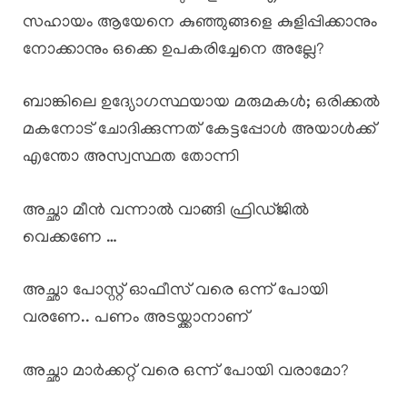
സഹായം ആയേനെ കുഞ്ഞുങ്ങളെ കുളിപ്പിക്കാനും
നോക്കാനും ഒക്കെ ഉപകരിച്ചേനെ അല്ലേ?
ബാങ്കിലെ ഉദ്യോഗസ്ഥയായ മരുമകൾ; ഒരിക്കൽ
മകനോട് ചോദിക്കുന്നത് കേട്ടപ്പോൾ അയാൾക്ക്
എന്തോ അസ്വസ്ഥത തോന്നി
അച്ഛാ മീൻ വന്നാൽ വാങ്ങി ഫ്രിഡ്ജിൽ
വെക്കണേ …
അച്ഛാ പോസ്റ്റ് ഓഫീസ് വരെ ഒന്ന് പോയി
വരണേ.. പണം അടയ്ക്കാനാണ്
അച്ഛാ മാർക്കറ്റ് വരെ ഒന്ന് പോയി വരാമോ?