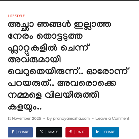
LIFESTYLE
അച്ഛാ ഞങ്ങൾ ഇല്ലാത്ത
നേരം തൊട്ടടുത്ത
ഫ്ലാറ്റുകളിൽ ചെന്ന്
അവരുമായി
വെറുതെയിരുന്ന്.. ഓരോന്ന്
പറയരുത്.. അവരൊക്കെ
നമ്മളെ വിലയിരുത്തി
കളയും..
11 November 2025
-
by
pranayamazha.com
-
Leave a Comment
SHARE
SHARE
PIN IT
SHARE