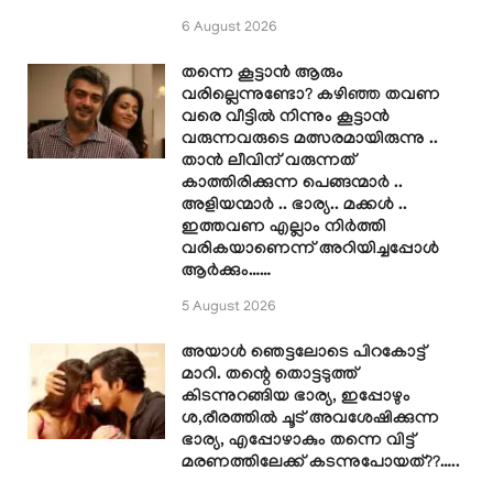
6 August 2026
തന്നെ കൂട്ടാൻ ആരും
വരില്ലെന്നുണ്ടോ? കഴിഞ്ഞ തവണ
വരെ വീട്ടിൽ നിന്നും കൂട്ടാൻ
വരുന്നവരുടെ മത്സരമായിരുന്നു ..
താൻ ലീവിന് വരുന്നത്
കാത്തിരിക്കുന്ന പെങ്ങന്മാർ ..
അളിയന്മാർ .. ഭാര്യ.. മക്കൾ ..
ഇത്തവണ എല്ലാം നിർത്തി
വരികയാണെന്ന് അറിയിച്ചപ്പോൾ
ആർക്കും……
5 August 2026
അയാൾ ഞെട്ടലോടെ പിറകോട്ട്
മാറി. തന്റെ തൊട്ടടുത്ത്
കിടന്നുറങ്ങിയ ഭാര്യ, ഇപ്പോഴും
ശ,രീരത്തിൽ ചൂട് അവശേഷിക്കുന്ന
ഭാര്യ, എപ്പോഴാകും തന്നെ വിട്ട്
മരണത്തിലേക്ക് കടന്നുപോയത്??…..