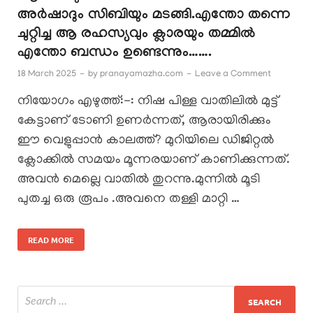
അർഷാദും സിബിയും മടങ്ങി.എന്തോ തന്നെ
ചുറ്റിച്ച ആ രഹസ്യവും ക്ലാരയും തമ്മിൽ
എന്തോ ബന്ധം ഉണ്ടെന്നും…….
18 March 2025
-
by
pranayamazha.com
-
Leave a Comment
നിയോഗം എഴുത്ത്:-: നിഷ പിള്ള വാതിലിൽ മുട്ട്
കേട്ടാണ് ടോണി ഉണർന്നത്, ആരായിരിക്കും
ഈ വെളുപ്പാൻ കാലത്ത്? മുറിയിലെ ഡിജിറ്റൽ
ക്ലോക്കിൽ സമയം മൂന്നരയാണ് കാണിക്കുന്നത്.
അവൻ മെല്ലെ വാതിൽ തുറന്നു.മുന്നിൽ മൂടി
പുതച്ച ഒരു രൂപം .അവനെ തള്ളി മാറ്റി …
READ MORE