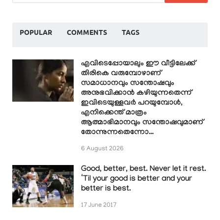
POPULAR
COMMENTS
TAGS
എവിടെപ്പോയാലും ഈ വീട്ടിലേക്ക്
തിരികെ വരുമ്പോഴാണ്
സമാധാനവും സന്തോഷവും
അനുഭവിക്കാൻ കഴിയുന്നതെന്ന്
ഇവിടെയുള്ളവർ പറയുമ്പോൾ,
എനിക്കെന്ത് മാത്രം
ആത്മാഭിമാനവും സന്തോഷവുമാണ്
തോന്നുന്നതെന്നോ…
6 August 2026
Good, better, best. Never let it rest.
‘Til your good is better and your
better is best.
17 June 2017