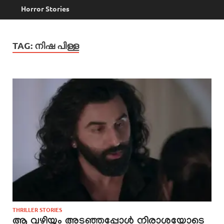
Horror Stories
TAG:
നിഷ പിള്ള
THRILLER STORIES
ആ വഴിയും അടഞ്ഞപ്പോൾ നിരാശയോടെ