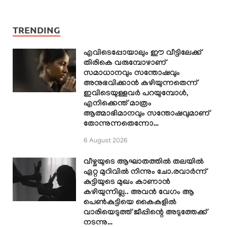
TRENDING
എവിടെപ്പോയാലും ഈ വീട്ടിലേക്ക്
തിരികെ വരുമ്പോഴാണ്
സമാധാനവും സന്തോഷവും
അനുഭവിക്കാൻ കഴിയുന്നതെന്ന്
ഇവിടെയുള്ളവർ പറയുമ്പോൾ,
എനിക്കെന്ത് മാത്രം
ആത്മാഭിമാനവും സന്തോഷവുമാണ്
തോന്നുന്നതെന്നോ…
6 August 2026
വീഴ്ചയുടെ ആഘാതത്തിൽ തലയിൽ
ഏറ്റ മുറിവിൽ നിന്നും ചോ.രവാർന്ന്
കുട്ടിയുടെ മുഖം കാണാൻ
കഴിയുന്നില്ല.. അവൻ വേഗം ആ
പെൺകുട്ടിയെ കൈകളിൽ
വാരിയെടുത്ത് ജീപ്പിന്റെ അടുത്തേക്ക്
നടന്നു…