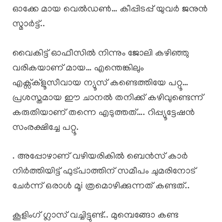
ഓക്കേ മായ വെൽഡൺ… കീപ്പിടപ്പ്‌ യുവർ ജനുൻ
സ്മാർട്ട്..
വൈകിട്ട് ഓഫീസിൽ നിന്നും ജോലി കഴിഞ്ഞു
വരികയാണ് മായ… എന്തെങ്കിലും
എക്സ്ക്ളൂസീവായ ന്യൂസ് കണ്ടെത്തിയേ പറ്റൂ…
പ്രശസ്തമായ ഈ ചാനൽ തനിക്ക് കഴിവുണ്ടെന്ന്
കരുതിയാണ് തന്നെ എടുത്തത്…. റിപ്പ്യൂട്ടേഷൻ
സംരക്ഷിച്ചേ പറ്റൂ.
. അപ്പോഴാണ് വഴിയരികിൽ ബെൻസ് കാർ
നിർത്തിയിട്ട് ഫുട്പാത്തിന് സമീപം ചുമരിനോട്
ചേർന്ന് ഒരാൾ മൂi ത്രമൊഴിക്കുന്നത് കണ്ടത്..
കൂളിംഗ് ഗ്ലാസ് വച്ചിട്ടുണ്ട്.. മുമ്പെങ്ങോ കണ്ട