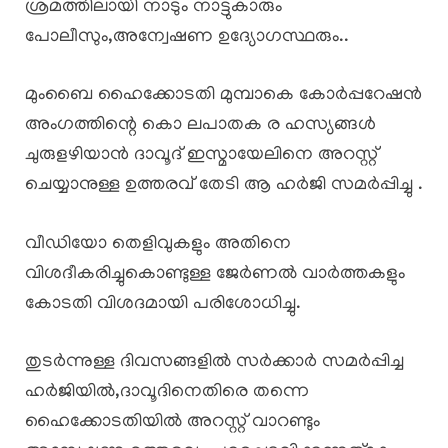
ശ്രമത്തിലായി നാടും നാട്ടുകാരും
പോലീസും,അന്വേഷണ ഉദ്യോഗസ്ഥരും..
മുംബൈ ഹൈക്കോടതി മുമ്പാകെ കോർപ്പറേഷൻ
അംഗത്തിന്റെ കൊ ലപാതക ര ഹസ്യങ്ങൾ
ചുരുളഴിയാൻ ദാവൂദ് ഇസ്മായേലിനെ അറസ്റ്റ്
ചെയ്യാനുള്ള ഉത്തരവ് തേടി ആ ഹർജി സമർപ്പിച്ചു .
വീഡിയോ തെളിവുകളും അതിനെ
വിശദീകരിച്ചുകൊണ്ടുള്ള ജേർണൽ വാർത്തകളും
കോടതി വിശദമായി പരിശോധിച്ചു.
തുടർന്നുള്ള ദിവസങ്ങളിൽ സർക്കാർ സമർപ്പിച്ച
ഹർജിയിൽ,ദാവൂദിനെതിരെ തന്നെ
ഹൈക്കോടതിയിൽ അറസ്റ്റ് വാറണ്ടും