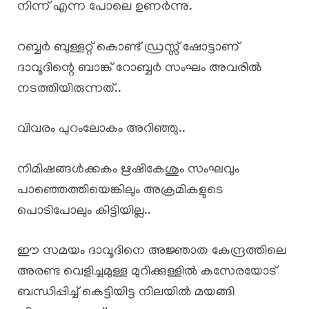
നിന്ന് എന്ന പോലെ ഉണർന്നു.
റബ്ബർ ബുള്ളറ്റ് കൊണ്ട് ഡ്രസ്സ് ഷോട്ടാണ്
ദാവൂദിന്റെ ബാങ്ക് റോബ്ബർ സംഘം അവരിൽ
നടത്തിയിരുന്നത്..
വിവരം പുറംലോകം അറിഞ്ഞു..
നിമിഷങ്ങൾക്കകം ഋഷികേശും സംഘവും
പാഞ്ഞെത്തിയെങ്കിലും അക്രമികളുടെ
പൊടിപോലും കിട്ടിയില്ല..
ഈ സമയം ദാവൂദിനെ അജ്ഞാത കേന്ദ്രത്തിലെ
അരണ്ട വെളിച്ചമുള്ള മുറിക്കുള്ളിൽ കസേരയോട്
ബന്ധിപ്പിച്ച് കെട്ടിയിട്ട നിലയിൽ മയങ്ങി