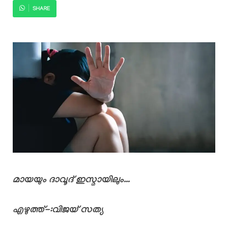
SHARE
മായയും ദാവൂദ് ഇസ്മായിലും…
എഴുത്ത്-:വിജയ് സത്യ