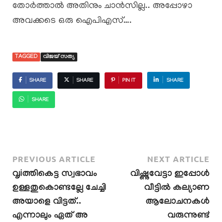
തോർത്താൽ അതിനും ചാൻസില്ല.. അപ്പോഴാ
അവക്കടെ ഒരു ഐപിഎസ്….
TAGGED
വിജയ് സത്യ
SHARE
SHARE
PIN IT
SHARE
SHARE
PREVIOUS ARTICLE
NEXT ARTICLE
വൃiത്തികെട്ട സ്വഭാവം
വിഷ്ണുവേട്ടാ ഇപ്പോൾ
ഉള്ളതുകൊണ്ടല്ലേ ചേച്ചി
വീട്ടിൽ കല്യാണ
അയാളെ വിട്ടത്..
ആലോചനകൾ
എന്നാലും ഏത് അ
വരുന്നുണ്ട്