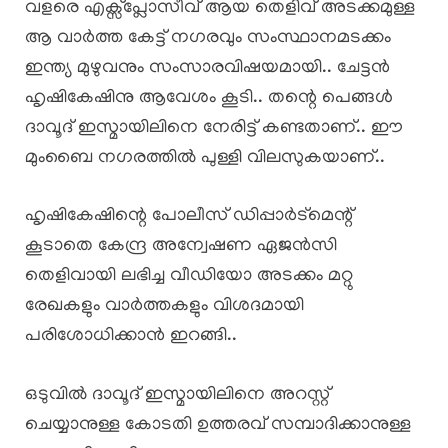
വളരെ എക്സ്പ്ലോസീവ് ആയ തെളിവ് അടക്കമുള്ള
ആ വാർത്ത കേട്ട് നഗരവും സംസ്ഥാനമടക്കം
ഇന്ത്യ മുഴുവനും സംസാരവിഷയമായി.. ചേട്ടൻ
ഹൃഷികേഷിനു ആവേശം കൂടി.. തന്റെ പെങ്ങൾ
ദാവൂദ് ഇസ്മായിലിനെ നേരിട്ട് കണ്ടതാണ്.. ഈ
മുംബൈ നഗരത്തിൽ പുള്ളി വിലസുകയാണ്..
ഹൃഷികേഷിന്റെ പോലീസ് ഡിപ്പാർട്മെന്റ്
കൂടാതെ കേന്ദ്ര അന്വേഷണ ഏജൻസി
തെളിവായി ലഭിച്ച വീഡിയോ അടക്കം മറ്റു
രേഖകളും വാർത്തകളും വിശദമായി
പരിശോധിക്കാൻ ഇറങ്ങി..
ഒടുവിൽ ദാവൂദ് ഇസ്മായിലിനെ അറസ്റ്റ്
ചെയ്യാനുള്ള കോടതി ഉത്തരവ് സമ്പാദിക്കാനുള്ള