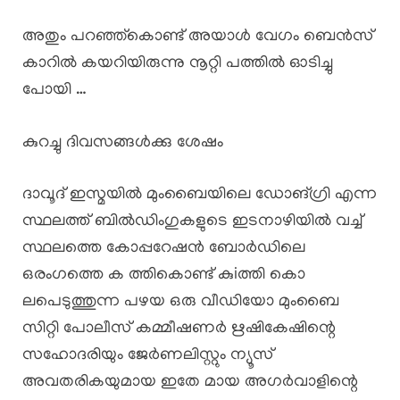
അതും പറഞ്ഞ്കൊണ്ട് അയാൾ വേഗം ബെൻസ്
കാറിൽ കയറിയിരുന്നു നൂറ്റി പത്തിൽ ഓടിച്ചു
പോയി …
കുറച്ചു ദിവസങ്ങൾക്കു ശേഷം
ദാവൂദ് ഇസ്മയിൽ മുംബൈയിലെ ഡോങ്ഗ്രി എന്ന
സ്ഥലത്ത് ബിൽഡിംഗുകളുടെ ഇടനാഴിയിൽ വച്ച്
സ്ഥലത്തെ കോപ്പറേഷൻ ബോർഡിലെ
ഒരംഗത്തെ ക ത്തികൊണ്ട് കുiത്തി കൊ
ലപെടുത്തുന്ന പഴയ ഒരു വീഡിയോ മുംബൈ
സിറ്റി പോലീസ് കമ്മീഷണർ ഋഷികേഷിന്റെ
സഹോദരിയും ജേർണലിസ്റ്റും ന്യൂസ്‌
അവതരികയുമായ ഇതേ മായ അഗർവാളിന്റെ