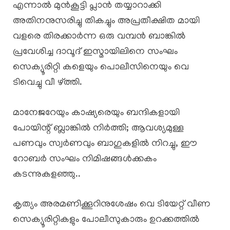
എന്നാൽ മുൻകൂട്ടി പ്ലാൻ തയ്യാറാക്കി
അതിനനുസരിച്ചു തികച്ചും അപ്രതീക്ഷിത മായി
വളരെ തിരക്കാർന്ന ഒരു വമ്പൻ ബാങ്കിൽ
പ്രവേശിച്ച ദാവൂദ് ഇസ്മായിലിനെ സംഘം
സെക്യൂരിറ്റി കളെയും പൊലീസിനെയും വെ
ടിവെച്ചു വീ ഴ്ത്തി.
മാനേജറേയും കാഷ്യരെയും ബന്ദികളായി
പോയിന്റ് ബ്ലാങ്കിൽ നിർത്തി; ആവശ്യമുള്ള
പണവും സ്വർണവും ബാഗുകളിൽ നിറച്ചു, ഈ
റോബർ സംഘം നിമിഷങ്ങൾക്കകം
കടന്നുകളഞ്ഞു..
കൃത്യം അരമണിക്കൂറിനുശേഷം വെ ടിയേറ്റ് വീണ
സെക്യൂരിറ്റികളും പോലീസുകാരും ഉറക്കത്തിൽ