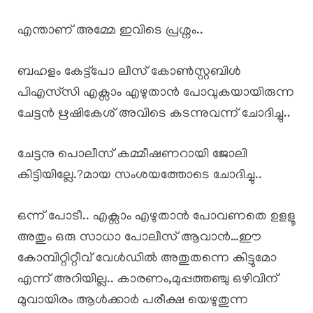
എന്താണ് അമ്മേ ഇവിടെ പ്രശ്നം..
ബഹളം കേട്ട്പോ ലീസ് കോൺസ്റ്റബിൾ
പിഎസ്‌സി എക്സാം എഴുതാൻ പോവുകയായിരുന്ന
ചേട്ടൻ ഋഷികേശ് അവിടെ കടന്നുവന്ന് ചോദിച്ചു..
ചേട്ടനു പൊലീസ് കമ്മീഷണറായി ജോലി
കിട്ടിയില്ലേ.?മായ സംശയത്തോടെ ചോദിച്ചു..
ഒന്ന് പോടീ.. എക്സാം എഴുതാൻ പോവണതെ ഉളളൂ
അതും ഒരു സാധാ പോലീസ് ആവാൻ…ഈ
കോമ്പിറ്റിറ്റീവ് വേൾഡിൽ അതുതന്നെ കിട്ടുമോ
എന്ന് അറിയില്ല.. കാരണം,മുപ്പത്തഞ്ചു ഒഴിവിന്
മുവായിരം ആൾക്കാർ പരീക്ഷ യെഴുതുന്ന