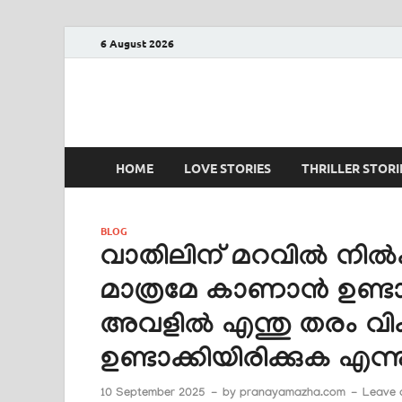
6 August 2026
PRANAYAMAZHA
The Rain of Love
HOME
LOVE STORIES
THRILLER STORI
BLOG
വാതിലിന് മറവിൽ നിൽക്
മാത്രമേ കാണാൻ ഉണ്ടാ
അവളിൽ എന്തു തരം വ
ഉണ്ടാക്കിയിരിക്കുക എന്
10 September 2025
-
by
pranayamazha.com
-
Leave 