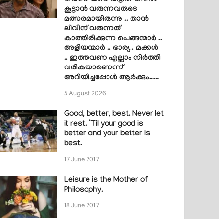
കൂട്ടാൻ വരുന്നവരുടെ
മത്സരമായിരുന്നു .. താൻ
ലീവിന് വരുന്നത്
കാത്തിരിക്കുന്ന പെങ്ങന്മാർ ..
അളിയന്മാർ .. ഭാര്യ.. മക്കൾ
.. ഇത്തവണ എല്ലാം നിർത്തി
വരികയാണെന്ന്
അറിയിച്ചപ്പോൾ ആർക്കും……
5 August 2026
Good, better, best. Never let
it rest. ‘Til your good is
better and your better is
best.
17 June 2017
Leisure is the Mother of
Philosophy.
18 June 2017