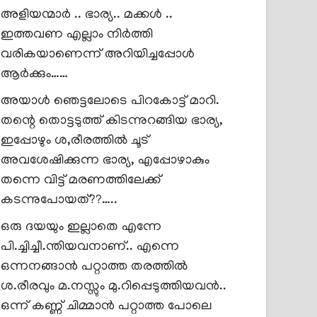
അളിയന്മാർ .. ഭാര്യ.. മക്കൾ ..
ഇത്തവണ എല്ലാം നിർത്തി
വരികയാണെന്ന് അറിയിച്ചപ്പോൾ
ആർക്കും……
അയാൾ ഞെട്ടലോടെ പിറകോട്ട് മാറി.
തന്റെ തൊട്ടടുത്ത് കിടന്നുറങ്ങിയ ഭാര്യ,
ഇപ്പോഴും ശ,രീരത്തിൽ ചൂട്
അവശേഷിക്കുന്ന ഭാര്യ, എപ്പോഴാകും
തന്നെ വിട്ട് മരണത്തിലേക്ക്
കടന്നുപോയത്??…..
ഒരു ദയയും ഇല്ലാതെ എന്നേ
പി.ച്ചിച്ചീ.ന്തിയവനാണ്.. എന്നെ
ഒന്നനങ്ങാൻ പറ്റാത്ത തരത്തിൽ
ശ.രീരവും മ.നസ്സും മു.റിപ്പെടുത്തിയവൻ..
ഒന്ന് കണ്ണ് ചിമ്മാൻ പറ്റാത്ത പോലെ