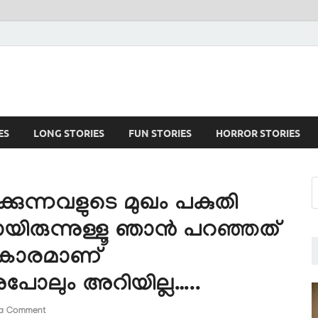
ES
LONG STORIES
FUN STORIES
HORROR STORIES
കുന്നവളുടെ മുഖം പകുതി
യിരുന്നുള്ളൂ ഞാൻ പറഞ്ഞത്
ികാരമാണ്
നുപോലും അറിയില്ല…..
a Comment