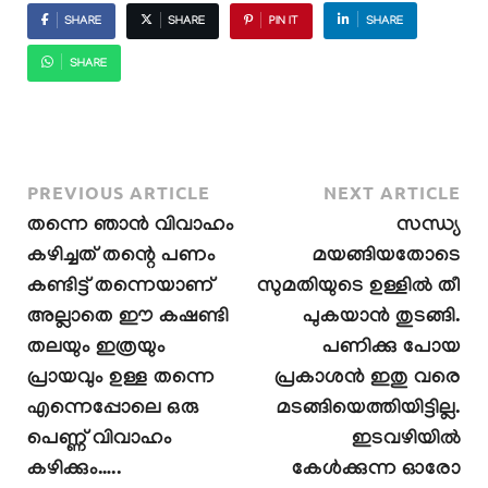
SHARE
SHARE
PIN IT
SHARE
SHARE
PREVIOUS ARTICLE
NEXT ARTICLE
തന്നെ ഞാൻ വിവാഹം
സന്ധ്യ
കഴിച്ചത് തന്റെ പണം
മയങ്ങിയതോടെ
കണ്ടിട്ട് തന്നെയാണ്
സുമതിയുടെ ഉള്ളിൽ തീ
അല്ലാതെ ഈ കഷണ്ടി
പുകയാൻ തുടങ്ങി.
തലയും ഇത്രയും
പണിക്കു പോയ
പ്രായവും ഉള്ള തന്നെ
പ്രകാശൻ ഇതു വരെ
എന്നെപ്പോലെ ഒരു
മടങ്ങിയെത്തിയിട്ടില്ല.
പെണ്ണ് വിവാഹം
ഇടവഴിയിൽ
കഴിക്കും…..
കേൾക്കുന്ന ഓരോ