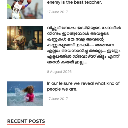
enemy is the best teacher.
17 June 2017
വിഷ്ണുവിനോപ്പം ജഡ്ജിയുടെ ചേമ്പറിൽ
നിന്നും ഇറങ്ങുമ്പോൾ അവളുടെ
കണ്ണുകൾ ഒരു വേള അവന്റെ
കണ്ണുകളുമായി ഉടക്കി….. അങ്ങനെ
എല്ലാം അവസാനിച്ചു അല്ലെ…. ഇത്രേം
എളുപ്പത്തിൽ ഡിവോഴ്സ് കിട്ടും എന്ന്
ഞാൻ കരുതി ഇല്ല….
8 August 2026
In our leisure we reveal what kind of
people we are.
17 June 2017
RECENT POSTS