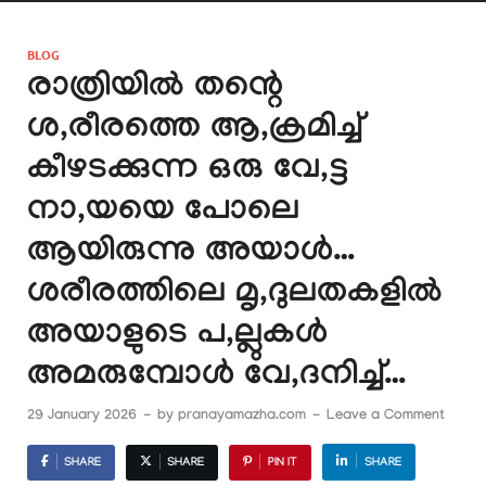
BLOG
രാത്രിയിൽ തന്റെ
ശ,രീരത്തെ ആ,ക്രമിച്ച്
കീഴടക്കുന്ന ഒരു വേ,ട്ട
നാ,യയെ പോലെ
ആയിരുന്നു അയാൾ…
ശരീരത്തിലെ മൃ,ദുലതകളിൽ
അയാളുടെ പ,ല്ലുകൾ
അമരുമ്പോൾ വേ,ദനിച്ച്…
29 January 2026
-
by
pranayamazha.com
-
Leave a Comment
SHARE
SHARE
PIN IT
SHARE