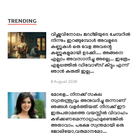
TRENDING
വിഷ്ണുവിനോപ്പം ജഡ്ജിയുടെ ചേമ്പറിൽ
നിന്നും ഇറങ്ങുമ്പോൾ അവളുടെ
കണ്ണുകൾ ഒരു വേള അവന്റെ
കണ്ണുകളുമായി ഉടക്കി….. അങ്ങനെ
എല്ലാം അവസാനിച്ചു അല്ലെ…. ഇത്രേം
എളുപ്പത്തിൽ ഡിവോഴ്സ് കിട്ടും എന്ന്
ഞാൻ കരുതി ഇല്ല….
8 August 2026
മോളെ… നിനക്ക് സകല
സ്വാതന്ത്ര്യവും അനുവദിച്ചു തന്നാണ്
ഞങ്ങൾ വളർത്തിയത്. നിനക്ക് ഈ
ഇരുപതാമത്തെ വയസ്സിൽ വിവാഹം
കഴിക്കണമെന്നാഗ്രഹമുണ്ടെങ്കിൽ
അതാവാം. പക്ഷേ സ്വന്തമായി ഒരു
ജോലിയോ,വരുമാനമോ….