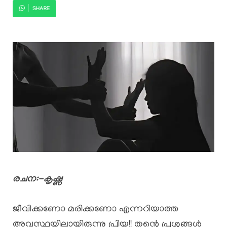
SHARE
രചന:-കൃഷ്ണ
ജീവിക്കണോ മരിക്കണോ എന്നറിയാത്ത
അവസ്ഥയിലായിരുന്നു പ്രിയ!! തന്റെ പ്രശ്നങ്ങൾ