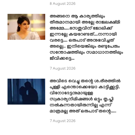
8 August 2026
അങ്ങനെ ആ കാര്യത്തിലും
തീരുമാനമായി അല്ലേ രാജലക്ഷ്മി
അമ്മേ…..സേതുവിന് ജോലിക്ക്
ഇന്നല്ലേ കയറേണ്ടത്….നന്നായി
വരട്ടെ…. ഒരുപാട് അനുഭവിച്ചത്
അല്ലെ.. ഇനിയെങ്കിലും രണ്ടുപേരും
സന്തോഷത്തിലും സമാധാനത്തിലും
ജീവിക്കട്ടെ…
7 August 2026
അവിടെ വെച്ചു തന്റെ ശ.രീരത്തിൽ
പുള്ളി എന്തൊക്കെയോ കാട്ടിക്കൂട്ടി.
വിനോദേട്ടനുമായുള്ള
സ്വകാര്യനിമിഷങ്ങൾ ഒട്ടും തൃ.പ്തി
നൽകുന്നതായിരുന്നില്ല എന്ന്
മാത്രമല്ല അത് ഒരുപാട് തന്റെ…..
7 August 2026