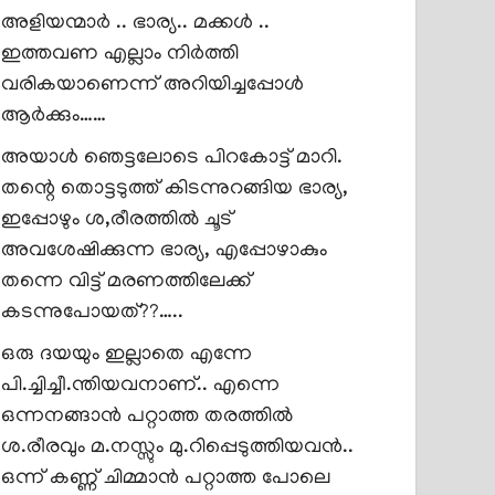
അളിയന്മാർ .. ഭാര്യ.. മക്കൾ ..
ഇത്തവണ എല്ലാം നിർത്തി
വരികയാണെന്ന് അറിയിച്ചപ്പോൾ
ആർക്കും……
അയാൾ ഞെട്ടലോടെ പിറകോട്ട് മാറി.
തന്റെ തൊട്ടടുത്ത് കിടന്നുറങ്ങിയ ഭാര്യ,
ഇപ്പോഴും ശ,രീരത്തിൽ ചൂട്
അവശേഷിക്കുന്ന ഭാര്യ, എപ്പോഴാകും
തന്നെ വിട്ട് മരണത്തിലേക്ക്
കടന്നുപോയത്??…..
ഒരു ദയയും ഇല്ലാതെ എന്നേ
പി.ച്ചിച്ചീ.ന്തിയവനാണ്.. എന്നെ
ഒന്നനങ്ങാൻ പറ്റാത്ത തരത്തിൽ
ശ.രീരവും മ.നസ്സും മു.റിപ്പെടുത്തിയവൻ..
ഒന്ന് കണ്ണ് ചിമ്മാൻ പറ്റാത്ത പോലെ