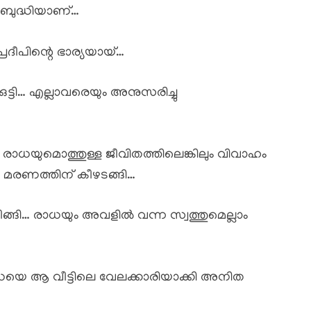
െ ബുദ്ധിയാണ്…
രദീപിന്റെ ഭാര്യയായ്…
്ടി… എല്ലാവരെയും അനുസരിച്ചു
ു രാധയുമൊത്തുള്ള ജീവിതത്തിലെങ്കിലും വിവാഹം
ൻ മരണത്തിന് കീഴടങ്ങി…
നീങ്ങി… രാധയും അവളിൽ വന്ന സ്വത്തുമെല്ലാം
 രാധയെ ആ വീട്ടിലെ വേലക്കാരിയാക്കി അനിത