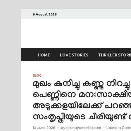
6 August 2026
PRANAYAMAZHA
The Rain of Love
HOME
LOVE STORIES
THRILLER STORI
BLOG
മുഖം കുനിച്ചു കണ്ണു നിറച്
പെണ്ണിനെ മനഃസാക്ഷിയില്
അടുക്കളയിലേക്ക് പറഞ്
സംതൃപ്തിയുടെ ചിരിയുണ്
13 June 2026
-
by
pranayamazha.com
-
Leave a Com