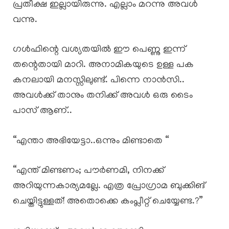
പ്രതീക്ഷ ഇല്ലായിരുന്നു. എല്ലാം മറന്നു അവൾ
വന്നു.
ഗൾഫിന്റെ വശ്യതയിൽ ഈ പെണ്ണു ഇന്ന്
തന്റെതായി മാറി. അനാമികയുടെ ഉള്ള പക
കനലായി മനസ്സിലുണ്ട്. പിന്നെ നാൻസി..
അവൾക്ക് താനും തനിക്ക് അവൾ ഒരു ടൈം
പാസ് ആണ്..
“എന്താ അഭിയേട്ടാ..ഒന്നും മിണ്ടാതെ “
“എന്ത് മിണ്ടണം; പൗർണമി, നിനക്ക്
അറിയുന്നകാര്യമല്ലേ. എത്ര പ്രോഗ്രാമ ബുക്കിങ്
ചെയ്തിട്ടുള്ളത്! അതൊക്കെ കംപ്ലീറ്റ് ചെയ്യേണ്ട.?”