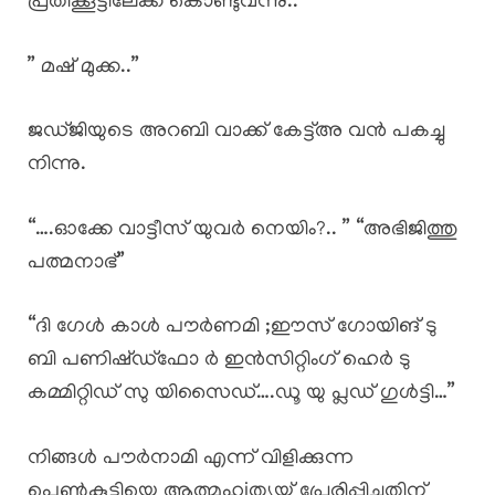
പ്രതിക്കൂട്ടിലേക്ക് കൊണ്ടുവന്നു..
” മഷ് മുക്ക..”
ജഡ്ജിയുടെ അറബി വാക്ക് കേട്ട്അ വൻ പകച്ചു
നിന്നു.
“….ഓക്കേ വാട്ടീസ് യുവർ നെയിം?.. ” “അഭിജിത്തു
പത്മനാഭ്”
“ദി ഗേൾ കാൾ പൗർണമി ;ഈസ് ഗോയിങ് ടു
ബി പണിഷ്‌ഡ്ഫോ ർ ഇൻസിറ്റിംഗ് ഹെർ ടു
കമ്മിറ്റിഡ് സു യിസൈഡ്….ഡൂ യു പ്ലഡ് ഗുൾട്ടി…”
നിങ്ങൾ പൗർനാമി എന്ന് വിളിക്കുന്ന
പെൺകുട്ടിയെ ആത്മഹiത്യയ്ക്ക് പ്രേരിപ്പിച്ചതിന്