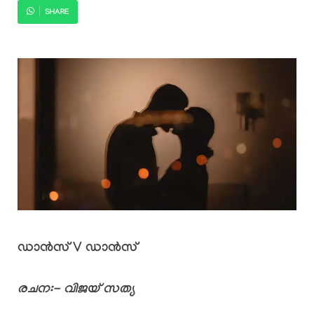
SHARE
ഡാൻസ് V ഡാൻസ്
രചന:- വിജയ് സത്യ