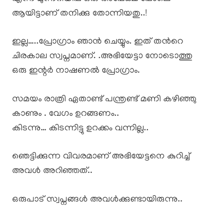
ആയിട്ടാണ് തനിക്കു തോന്നിയതു..!
ഇല്ല…..പ്രോഗ്രാം ഞാൻ ചെയ്യും. ഇത് തൻറെ
ചിരകാല സ്വപ്നമാണ്. .അഭിയേട്ടാ നോടൊത്തു
ഒരു ഇന്റർ നാഷണൽ പ്രോഗ്രാം.
സമയം രാത്രി ഏതാണ്ട് പന്ത്രണ്ട് മണി കഴിഞ്ഞു
കാണും . വേഗം ഉറങ്ങണം..
കിടന്നു… കിടന്നിട്ടു ഉറക്കം വന്നില്ല..
ഞെട്ടിക്കുന്ന വിവരമാണ് അഭിയേട്ടനെ കുറിച്ച്
അവൾ അറിഞ്ഞത്..
ഒരുപാട് സ്വപ്നങ്ങൾ അവൾക്കുണ്ടായിരുന്നു..