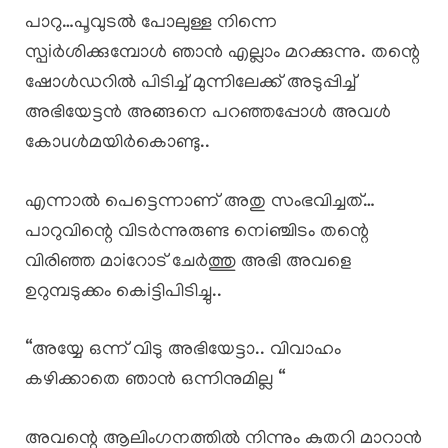
പാറു…പൂവുടൽ പോലുള്ള നിന്നെ
സ്പiർശിക്കുമ്പോൾ ഞാൻ എല്ലാം മറക്കുന്നു. തന്റെ
ഷോൾഡറിൽ പിടിച്ച് മുന്നിലേക്ക് അടുപ്പിച്ച്
അഭിയേട്ടൻ അങ്ങനെ പറഞ്ഞപ്പോൾ അവൾ
കോuൾമയിർകൊണ്ടു..
എന്നാൽ പെട്ടെന്നാണ് അതു സംഭവിച്ചത്…
പാറുവിന്റെ വിടർന്നുരുണ്ട നെiഞ്ചിടം തന്റെ
വിരിഞ്ഞ മാiറോട് ചേർത്തു അഭി അവളെ
ഉറുമ്പടുക്കം കെiട്ടിപിടിച്ചു..
“അയ്യേ ഒന്ന്‌ വിടു അഭിയേട്ടാ.. വിവാഹം
കഴിക്കാതെ ഞാൻ ഒന്നിനുമില്ല “
അവന്റെ ആലിംഗനത്തിൽ നിന്നും കുതറി മാറാൻ