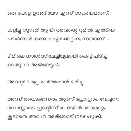
ഒരു പോള ഉറങ്ങിയോ എന്ന് സംശയമാണ്.
കുളിച്ചു സുന്ദരി ആയി അവന്റെ റൂമിൽ എത്തിയ
പൗർണമി കണ്ട കാഴ്ച ഞെട്ടിക്കുന്നതാണ്….!
ടീമിലെ നാiൻസിചേച്ചിയുമായി കെiട്ടിപിടിച്ചു
ഉറങ്ങുന്ന അഭിയേട്ടൻ..
അവളുടെ പ്രേമം അപ്പോൾ മരിച്ചു
അന്ന് വൈകുന്നേരം ആണ് പ്രോഗ്രാം. വേവുന്ന
മനസ്സോടെ പ്രാക്ടീസ് വേളയിൽ ഭാവമാറ്റം
കൂടാതെ അവൾ അഭിയോട് ഇടപെഴുകി.