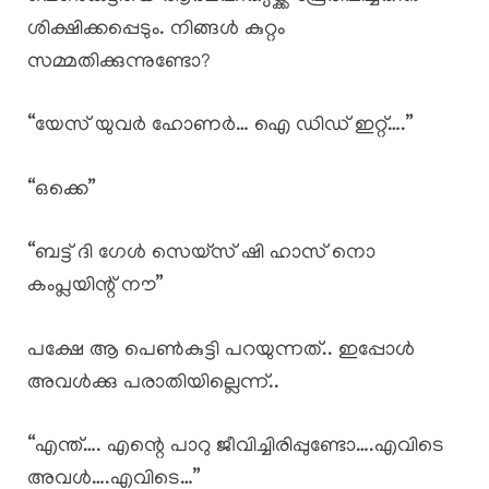
ശിക്ഷിക്കപ്പെടും. നിങ്ങൾ കുറ്റം
സമ്മതിക്കുന്നുണ്ടോ?
“യേസ് യുവർ ഹോണർ… ഐ ഡിഡ് ഇറ്റ്….”
“ഒക്കെ”
“ബട്ട്‌ ദി ഗേൾ സെയ്‌സ് ഷി ഹാസ് നൊ
കംപ്ലയിന്റ് നൗ”
പക്ഷേ ആ പെൺകുട്ടി പറയുന്നത്.. ഇപ്പോൾ
അവൾക്കു പരാതിയില്ലെന്ന്..
“എന്ത്…. എന്റെ പാറു ജീവിച്ചിരിപ്പുണ്ടോ….എവിടെ
അവൾ….എവിടെ…”