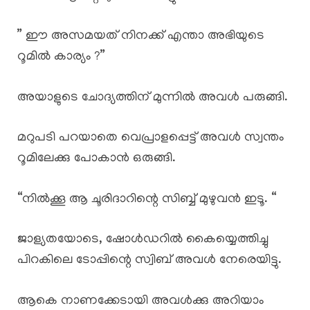
” ഈ അസമയത് നിനക്ക് എന്താ അഭിയുടെ
റൂമിൽ കാര്യം ?”
അയാളുടെ ചോദ്യത്തിന് മുന്നിൽ അവൾ പരുങ്ങി.
മറുപടി പറയാതെ വെപ്രാളപ്പെട്ട് അവൾ സ്വന്തം
റൂമിലേക്കു പോകാൻ ഒരുങ്ങി.
“നിൽക്കൂ ആ ചൂരിദാറിന്റെ സിബ്ബ് മുഴുവൻ ഇടൂ. “
ജാള്യതയോടെ, ഷോൾഡറിൽ കൈയ്യെത്തിച്ചു
പിറകിലെ ടോപ്പിന്റെ സ്വിബ്‌ അവൾ നേരെയിട്ടു.
ആകെ നാണക്കേടായി അവൾക്കു അറിയാം