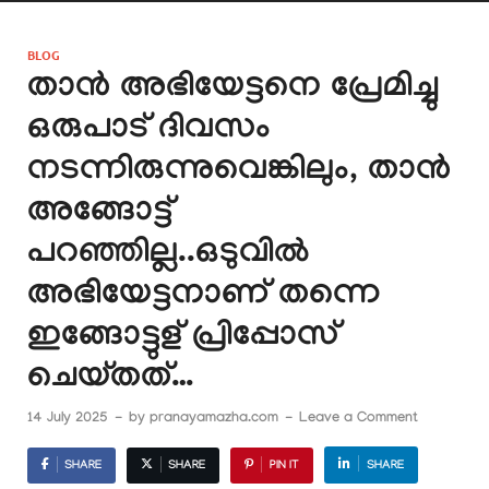
BLOG
താൻ അഭിയേട്ടനെ പ്രേമിച്ചു
ഒരുപാട് ദിവസം
നടന്നിരുന്നുവെങ്കിലും, താൻ
അങ്ങോട്ട്
പറഞ്ഞില്ല..ഒടുവിൽ
അഭിയേട്ടനാണ് തന്നെ
ഇങ്ങോട്ടുള് പ്രിപ്പോസ്
ചെയ്തത്…
14 July 2025
-
by
pranayamazha.com
-
Leave a Comment
SHARE
SHARE
PIN IT
SHARE