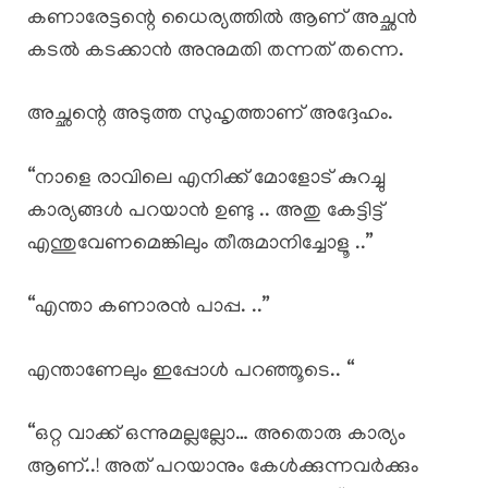
കണാരേട്ടന്റെ ധൈര്യത്തിൽ ആണ് അച്ഛൻ
കടൽ കടക്കാൻ അനുമതി തന്നത് തന്നെ.
അച്ഛന്റെ അടുത്ത സുഹൃത്താണ് അദ്ദേഹം.
“നാളെ രാവിലെ എനിക്ക് മോളോട് കുറച്ചു
കാര്യങ്ങൾ പറയാൻ ഉണ്ടു .. അതു കേട്ടിട്ട്
എന്തുവേണമെങ്കിലും തീരുമാനിച്ചോളൂ ..”
“എന്താ കണാരൻ പാപ്പ. ..”
എന്താണേലും ഇപ്പോൾ പറഞ്ഞൂടെ.. “
“ഒറ്റ വാക്ക് ഒന്നുമല്ലല്ലോ… അതൊരു കാര്യം
ആണ്..! അത് പറയാനും കേൾക്കുന്നവർക്കും