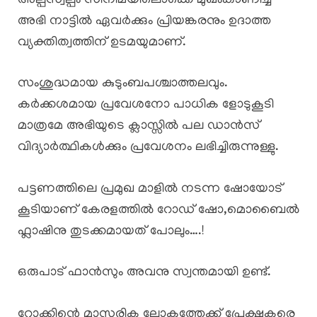
അല്പസ്വല്പം സിനിമയിലൊക്കെ മുഖംകാണിച്ച
അഭി നാട്ടിൽ ഏവർക്കും പ്രിയങ്കരനും ഉദാത്ത
വ്യക്തിത്വത്തിന് ഉടമയുമാണ്.
സംശുദ്ധമായ കുടുംബപശ്ചാത്തലവും.
കർക്കശമായ പ്രവേശനോ പാധിക ളോടുകൂടി
മാത്രമേ അഭിയുടെ ക്ലാസ്സിൽ പല ഡാൻസ്
വിദ്യാർത്ഥികൾക്കും പ്രവേശനം ലഭിച്ചിരുന്നുള്ളു.
പട്ടണത്തിലെ പ്രമുഖ മാളിൽ നടന്ന ഷോയോട്
കൂടിയാണ് കേരളത്തിൽ റോഡ് ഷോ,മൊബൈൽ
ഫ്ലാഷിനു തുടക്കമായത് പോലും….!
ഒരുപാട് ഫാൻസും അവനു സ്വന്തമായി ഉണ്ട്.
റോക്കിന്റെ മാസ്മരിക ലോകത്തേക്ക് പ്രേക്ഷകരെ