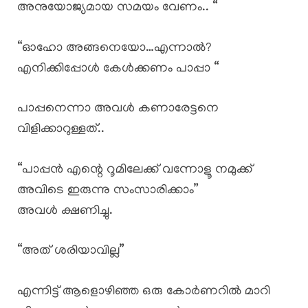
അനുയോജ്യമായ സമയം വേണം.. “
“ഓഹോ അങ്ങനെയോ…എന്നാൽ?
എനിക്കിപ്പോൾ കേൾക്കണം പാപ്പാ “
പാപ്പനെന്നാ അവൾ കണാരേട്ടനെ
വിളിക്കാറുള്ളത്..
“പാപ്പൻ എന്റെ റൂമിലേക്ക് വന്നോളൂ നമുക്ക്
അവിടെ ഇരുന്നു സംസാരിക്കാം”
അവൾ ക്ഷണിച്ചു.
“അത് ശരിയാവില്ല”
എന്നിട്ട് ആളൊഴിഞ്ഞ ഒരു കോർണറിൽ മാറി