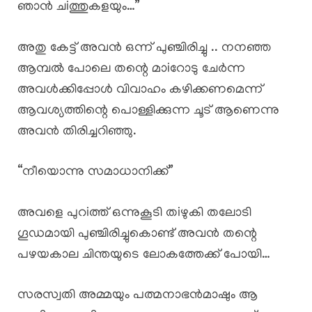
ഞാൻ ചiത്തുകളയും…”
അതു കേട്ട് അവൻ ഒന്ന് പുഞ്ചിരിച്ചു .. നനഞ്ഞ
ആമ്പൽ പോലെ തന്റെ മാiറോടു ചേർന്ന
അവൾക്കിപ്പോൾ വിവാഹം കഴിക്കണമെന്ന്
ആവശ്യത്തിന്റെ പൊള്ളിക്കുന്ന ചൂട് ആണെന്നു
അവൻ തിരിച്ചറിഞ്ഞു.
“നീയൊന്നു സമാധാനിക്ക്”
അവളെ പുറiത്ത് ഒന്നുകൂടി തiഴുകി തലോടി
ഗൂഡമായി പുഞ്ചിരിച്ചുകൊണ്ട് അവൻ തന്റെ
പഴയകാല ചിന്തയുടെ ലോകത്തേക്ക് പോയി…
സരസ്വതി അമ്മയും പത്മനാഭൻമാഷും ആ