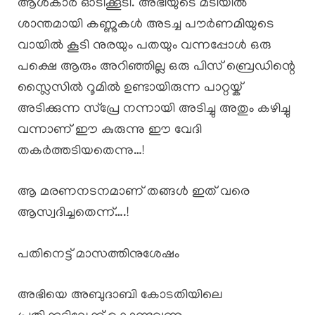
ആൾകാർ ഓടിക്കൂടി. അഭിയുടെ മടിയിൽ
ശാന്തമായി കണ്ണുകൾ അടച്ച പൗർണമിയുടെ
വായിൽ കൂടി നുരയും പതയും വന്നപ്പോൾ ഒരു
പക്ഷെ ആരും അറിഞ്ഞില്ല ഒരു പിസ് ബ്രെഡിന്റെ
സ്ലൈസിൽ റൂമിൽ ഉണ്ടായിരുന്ന പാറ്റയ്ക്
അടിക്കുന്ന സ്പ്രേ നന്നായി അടിച്ചു അതും കഴിച്ചു
വന്നാണ് ഈ കുരുന്നു ഈ വേദി
തകർത്തടിയതെന്നു…!
ആ മരണനടനമാണ് തങ്ങൾ ഇത് വരെ
ആസ്വദിച്ചതെന്ന്….!
പതിനെട്ട് മാസത്തിനുശേഷം
അഭിയെ അബുദാബി കോടതിയിലെ