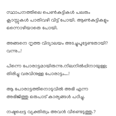
സ്ഥാപനത്തിലെ പെൺകുട്ടികൾ പലരും
ക്ലാസ്സുകൾ പാതിവഴി വിട്ട് പോയി. ആൺകുട്ടികളും
ഒന്നൊഴിയാതെ പോയി.
അങ്ങനെ നൃത്ത വിദ്യാലയം അടച്ചുപൂട്ടേണ്ടതായി?
വന്നു…!
പിന്നെ പോരാട്ടമായിരുന്നു.നിലനിൽപ്പിനായുള്ള;
തിരിച്ചു വരവിനുള്ള പോരാട്ടം….!
ആ പോരാട്ടത്തിനൊടുവിൽ അഭി എന്ന
അഭിജിത്തു ഒരുപാട് കാര്യങ്ങൾ പഠിച്ചു.
നഷ്ടപ്പെട്ട വ്യക്തിത്വം അവൻ വീണ്ടെടുത്തു.?