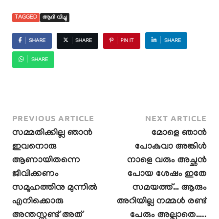
TAGGED
ആദി വിച്ചു
SHARE
SHARE
PIN IT
SHARE
SHARE
PREVIOUS ARTICLE
NEXT ARTICLE
സമ്മതിക്കില്ല ഞാൻ
മോളെ ഞാൻ
ഇവനൊരു
പോകുവാ അങ്കിൾ
ആണായിതന്നെ
നാളെ വരും അച്ഛൻ
ജീവിക്കണം
പോയ ശേഷം ഇതേ
സമൂഹത്തിനു മുന്നിൽ
സമയത്ത്… ആരും
എനിക്കൊരു
അറിയില്ല നമ്മൾ രണ്ട്
അന്തസ്സുണ്ട് അത്
പേരും അല്ലാതെ…..