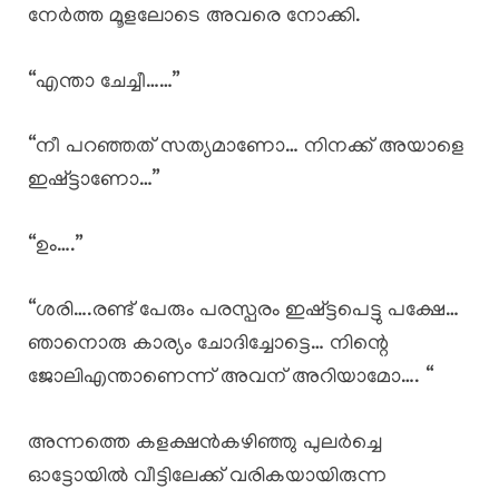
നേർത്ത മൂളലോടെ അവരെ നോക്കി.
“എന്താ ചേച്ചീ……”
“നീ പറഞ്ഞത് സത്യമാണോ… നിനക്ക് അയാളെ
ഇഷ്ട്ടാണോ…”
“ഉം….”
“ശരി….രണ്ട് പേരും പരസ്പരം ഇഷ്ട്ടപെട്ടു പക്ഷേ…
ഞാനൊരു കാര്യം ചോദിച്ചോട്ടെ… നിന്റെ
ജോലിഎന്താണെന്ന് അവന് അറിയാമോ…. “
അന്നത്തെ കളക്ഷൻകഴിഞ്ഞു പുലർച്ചെ
ഓട്ടോയിൽ വീട്ടിലേക്ക് വരികയായിരുന്ന