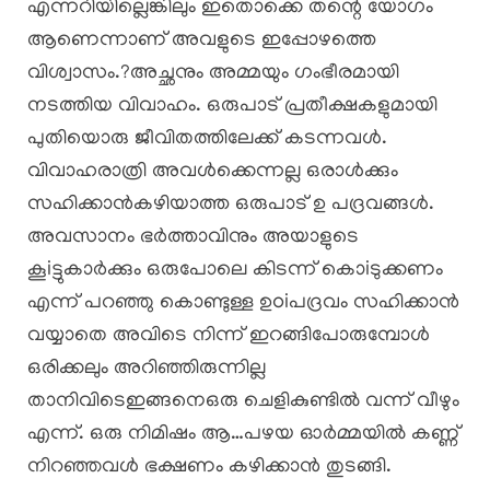
എന്നറിയില്ലെങ്കിലും ഇതൊക്കെ തന്റെ യോഗം
ആണെന്നാണ് അവളുടെ ഇപ്പോഴത്തെ
വിശ്വാസം.?അച്ഛനും അമ്മയും ഗംഭീരമായി
നടത്തിയ വിവാഹം. ഒരുപാട് പ്രതീക്ഷകളുമായി
പുതിയൊരു ജീവിതത്തിലേക്ക് കടന്നവൾ.
വിവാഹരാത്രി അവൾക്കെന്നല്ല ഒരാൾക്കും
സഹിക്കാൻകഴിയാത്ത ഒരുപാട് ഉ പദ്രവങ്ങൾ.
അവസാനം ഭർത്താവിനും അയാളുടെ
കൂiട്ടുകാർക്കും ഒരുപോലെ കിടന്ന് കൊiടുക്കണം
എന്ന് പറഞ്ഞു കൊണ്ടുള്ള ഉoiപദ്രവം സഹിക്കാൻ
വയ്യാതെ അവിടെ നിന്ന് ഇറങ്ങിപോരുമ്പോൾ
ഒരിക്കലും അറിഞ്ഞിരുന്നില്ല
താനിവിടെഇങ്ങനെഒരു ചെളികുണ്ടിൽ വന്ന് വീഴും
എന്ന്. ഒരു നിമിഷം ആ…പഴയ ഓർമ്മയിൽ കണ്ണ്
നിറഞ്ഞവൾ ഭക്ഷണം കഴിക്കാൻ തുടങ്ങി.