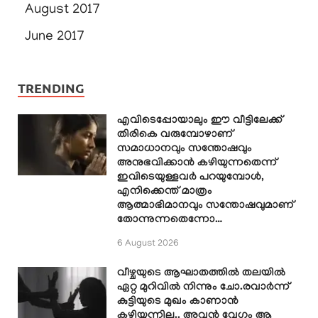
August 2017
June 2017
TRENDING
എവിടെപ്പോയാലും ഈ വീട്ടിലേക്ക്
തിരികെ വരുമ്പോഴാണ്
സമാധാനവും സന്തോഷവും
അനുഭവിക്കാൻ കഴിയുന്നതെന്ന്
ഇവിടെയുള്ളവർ പറയുമ്പോൾ,
എനിക്കെന്ത് മാത്രം
ആത്മാഭിമാനവും സന്തോഷവുമാണ്
തോന്നുന്നതെന്നോ…
6 August 2026
വീഴ്ചയുടെ ആഘാതത്തിൽ തലയിൽ
ഏറ്റ മുറിവിൽ നിന്നും ചോ.രവാർന്ന്
കുട്ടിയുടെ മുഖം കാണാൻ
കഴിയുന്നില്ല.. അവൻ വേഗം ആ