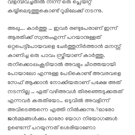
വിളമ്പിവച്ചതിൽ നിന്ന് ഒരു പ്ലെയിറ്റ്
കയ്യിലെടുത്തുകൊണ്ട് റൂമിലേക്ക് നടന്നു.
അപ്പു…. കാർത്തു … ഇവർ രണ്ടുപേരാണ് ഇന്ന്
ആരതിക്ക് സ്വന്തംഎന്ന് പറയാനുള്ളത്
ഒറ്റപെട്ട്പോയവളെ ചേർത്തുനിർത്താൻ മനസ്സ്
കാണിച്ച ഒരു പാവം സ്ത്രീയാണ് കാർത്തു.
തനിക്കൊപ്പംകൂടിയാൽ അവളും ചീoത്തയായി
പോയാലോ എന്നുള്ള പേടികൊണ്ട് അവരവളെ
സേഫ് ആക്കാൻ നോക്കിയതാണ് പക്ഷേ അത്
നടന്നില്ല … ഏത് വഴിഅവൾ തിരഞ്ഞെടുക്കരുത്
എന്നവർ കരുതിയോ… ഒടുവിൽ അവളിന്ന്
അവിടെത്തന്നെ എത്തി നിൽക്കുന്നു.?ഓരോ
ജൻമ്മങ്ങൾക്കും ഓരോ യോഗ നിയോഗങ്ങൾ
ഉണ്ടെന്ന് പറയുന്നത് ശെരിയാണോ