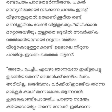
രണ്ട്പേരും പാടെതളർന്നിരുന്നു. പകൽ
മാന്യൻമാരായി നടക്കുന്ന പലരും ഇരുട്ട്
വീഴുന്നതുമുതൽ ഒരുമണിക്കൂറിനു രണ്ട്
മണിക്കൂറിനും വേണ്ടി വിളിതുടങ്ങും.?ജീവിക്കാൻ
മറ്റൊരുവഴിയും ഇല്ലാതെ ഒടുവിൽ അവർക്ക് കു
oത്തിമാറിയാനായി സ്വന്തം ശiരീരം
വിoട്ട്കൊടുത്തുകൊണ്ട് ഉള്ളാലെ നീറുന്ന
പലരിലും ഇവരും ഒരുത്തർ ആണ്.
“അതേ.. ചേച്ചീ… എപ്പഴാ ഞാനവനേ ഇഷ്ട്ടപെട്ടു
തുടങ്ങിയതെന്ന് ഞങ്ങൾക്ക് രണ്ട്പേർക്കും
അറിയില്ല. ഒരുദിവസം വർക്കിന് ഇറങ്ങിയ തന്നെ
മുൻ‌കൂർ കാശ് തന്നശേഷം ആണവൻ
കൂടെകൊണ്ട് പോയത്…. പറഞ്ഞ സമയം
കഴിയാറായിട്ടും തന്നെ നോക്കി ഇരിക്കുന്ന