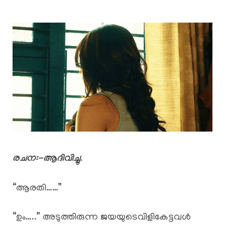
രചന:-ആദിവിച്ചു
.
“ആരതി……”
“ഉം…..” അടുത്തിരുന്ന ജയയുടെവിളികേട്ടവൾ