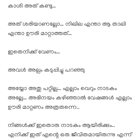
കാശി അത് കണ്ടു…
അത് ശരിയാണല്ലോ… നിഖില എന്താ ആ താലി
എന്താ ഊരി മാറ്റാത്തത്…
ഇതെനിക്ക് വേണം…
അവൾ അല്പം കടുപ്പിച്ചു പറഞ്ഞു
അയ്യോ അതു പറ്റില്ല… എല്ലാം വെറും നാടകം
അല്ലേ… അഭിനയം കഴിഞ്ഞാൽ വേഷങ്ങൾ എല്ലാം
ഊരി മാറ്റണം അത്രതന്നെ..
നിങ്ങൾക്ക് ഇതൊരു നാടകം ആയിരിക്കും..
എനിക്ക് ഇത് എന്റെ ഒരു ജീവിതമായിരുന്നു എന്ന്