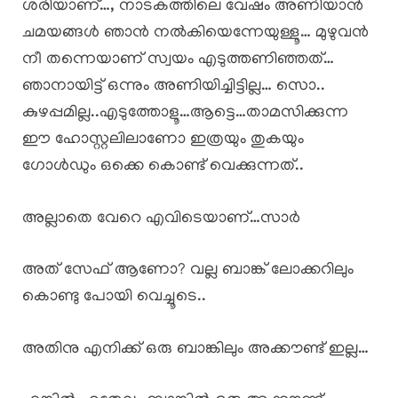
ശരിയാണ്…, നാടകത്തിലെ വേഷം അണിയാൻ
ചമയങ്ങൾ ഞാൻ നൽകിയെന്നേയുള്ളൂ… മുഴുവൻ
നീ തന്നെയാണ് സ്വയം എടുത്തണിഞ്ഞത്…
ഞാനായിട്ട് ഒന്നും അണിയിച്ചിട്ടില്ല… സൊ..
കുഴപ്പമില്ല..എടുത്തോളൂ…ആട്ടെ…താമസിക്കുന്ന
ഈ ഹോസ്റ്റലിലാണോ ഇത്രയും തുകയും
ഗോൾഡും ഒക്കെ കൊണ്ട് വെക്കുന്നത്..
അല്ലാതെ വേറെ എവിടെയാണ്…സാർ
അത് സേഫ് ആണോ? വല്ല ബാങ്ക് ലോക്കറിലും
കൊണ്ടു പോയി വെച്ചൂടെ..
അതിനു എനിക്ക് ഒരു ബാങ്കിലും അക്കൗണ്ട് ഇല്ല…