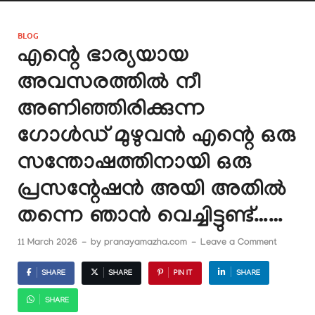
BLOG
എന്റെ ഭാര്യയായ
അവസരത്തിൽ നീ
അണിഞ്ഞിരിക്കുന്ന
ഗോൾഡ് മുഴുവൻ എന്റെ ഒരു
സന്തോഷത്തിനായി ഒരു
പ്രസന്റേഷൻ അയി അതിൽ
തന്നെ ഞാൻ വെച്ചിട്ടുണ്ട്……
11 March 2026
-
by
pranayamazha.com
-
Leave a Comment
SHARE
SHARE
PIN IT
SHARE
SHARE