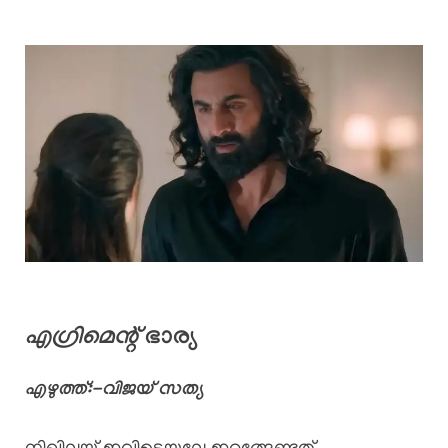
എഗ്രിമെന്റ്
ഭാര്യ
എഴുത്ത്:-വിജയ് സത്യ