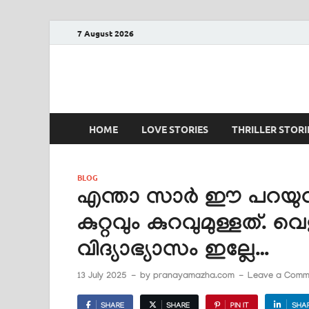
7 August 2026
PRANAYAMAZHA
The Rain of Love
HOME
LOVE STORIES
THRILLER STORI
BLOG
എന്താ സാർ ഈ പറയുന്
കുറ്റവും കുറവുമുള്ളത്. വെള
വിദ്യാഭ്യാസം ഇല്ലേ…
13 July 2025
-
by
pranayamazha.com
-
Leave a Comm
SHARE
SHARE
PIN IT
SHA