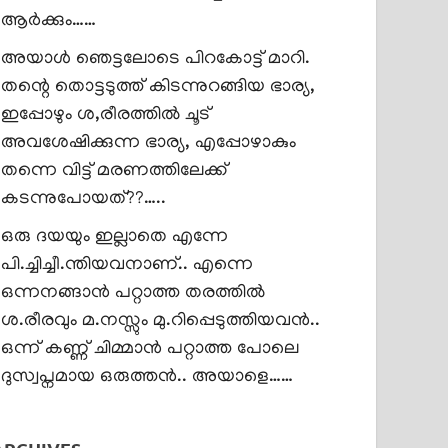
ആർക്കും……
അയാൾ ഞെട്ടലോടെ പിറകോട്ട് മാറി.
തന്റെ തൊട്ടടുത്ത് കിടന്നുറങ്ങിയ ഭാര്യ,
ഇപ്പോഴും ശ,രീരത്തിൽ ചൂട്
അവശേഷിക്കുന്ന ഭാര്യ, എപ്പോഴാകും
തന്നെ വിട്ട് മരണത്തിലേക്ക്
കടന്നുപോയത്??…..
ഒരു ദയയും ഇല്ലാതെ എന്നേ
പി.ച്ചിച്ചീ.ന്തിയവനാണ്.. എന്നെ
ഒന്നനങ്ങാൻ പറ്റാത്ത തരത്തിൽ
ശ.രീരവും മ.നസ്സും മു.റിപ്പെടുത്തിയവൻ..
ഒന്ന് കണ്ണ് ചിമ്മാൻ പറ്റാത്ത പോലെ
ദുസ്വപ്നമായ ഒരുത്തൻ.. അയാളെ……