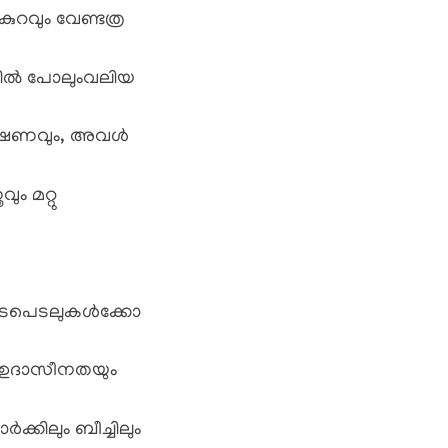
കുറവും വേണ്ടത്ര
മിൽ പോലുംവലിയ
ക്ഷണവും, അവൾ
ും മറ്റു
 ഇടപെടലുകൾക്കോ
ം ഉദാസീനതയും
്കിലും ബീച്ചിലും