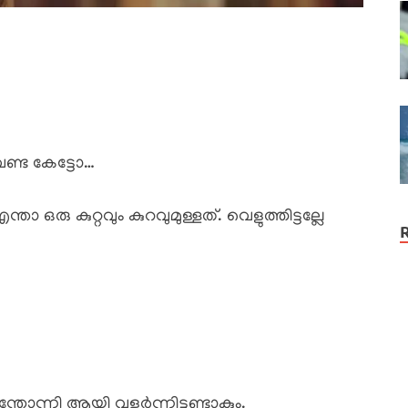
്ട കേട്ടോ…
രു കുറ്റവും കുറവുമുള്ളത്. വെളുത്തിട്ടല്ലേ
ോന്നി ആയി വളർന്നിട്ടുണ്ടാകും.