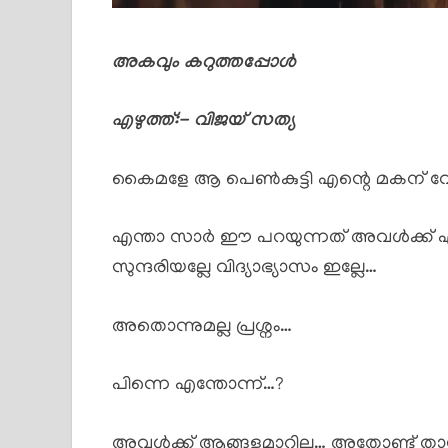
അകവും കറുത്തപ്പോൾ
എഴുത്ത്:- വിജയ് സത്യ
കൈമളേ ആ പെൺകുട്ടി എന്റെ മകന് വേണ
എന്താ സാർ ഈ പറയുന്നത് അവൾക്ക് എന്താ ഒ
സുന്ദരിയല്ലേ വിദ്യാഭ്യാസം ഇല്ലേ…
അതൊന്നുമല്ല പ്രശ്നം…
പിന്നെ എന്തോന്ന്…?
അവൾക്ക് ആങ്ങളമാറില്ല… അതോണ്ട് താന്ത