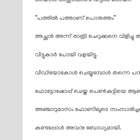
അയാൾ അതുകൊണ്ട് വീട്ടിൽ പോയി..
“പത്തിൽ പത്താണ് പൊരുത്തം”
അച്ഛൻ അന്ന് രാത്രി ചെറുക്കനെ വിളിച്
വീട്ടുകാർ പോയി വളയിട്ടു.
വീഡിയോകോൾ ചെയ്യുമ്പോൾ തന്നെ പന്
ഫോട്ടോഷോപ്പ് ചെയ്ത പെൺകുട്ടിയെ ആ
അഞ്ചാറുമാസം ഫോണിലൂടെ സംസാരിച്ചതെന
കണ്ടപ്പോൾ അവനു ബോധ്യമായി.