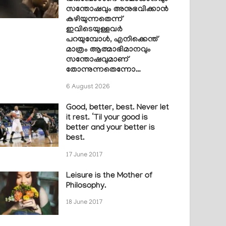
സന്തോഷവും അനുഭവിക്കാൻ
കഴിയുന്നതെന്ന്
ഇവിടെയുള്ളവർ
പറയുമ്പോൾ, എനിക്കെന്ത്
മാത്രം ആത്മാഭിമാനവും
സന്തോഷവുമാണ്
തോന്നുന്നതെന്നോ…
6 August 2026
Good, better, best. Never let
it rest. ‘Til your good is
better and your better is
best.
17 June 2017
Leisure is the Mother of
Philosophy.
18 June 2017