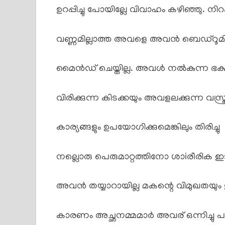
ഉറപ്പിച്ചു പോയില്ലേ വിവാഹം കഴിഞ്ഞു. നിറ
വണ്ണമില്ലാത്ത അവളെ അവൻ ബെഡ്റൂ
മൈൻഡ് ചെയ്തില്ല. അവൾ നൽകുന്ന ഭ
വിരിക്കുന്ന കിടക്കയും അവളലക്കുന്ന വസ്ത്രവ
കാര്യങ്ങളും ഉപയോഗിക്കുമെങ്കിലും തിരിച്ചു
നല്ലൊരു പെരുമാറ്റത്തിനോ ശാiരീരിക
അവൻ തയ്യാറായില്ല മകന്റെ വിമുഖതയു
കാരണം അച്ഛനമ്മമാർ അവര് ഒന്നിച്ചു പാർക