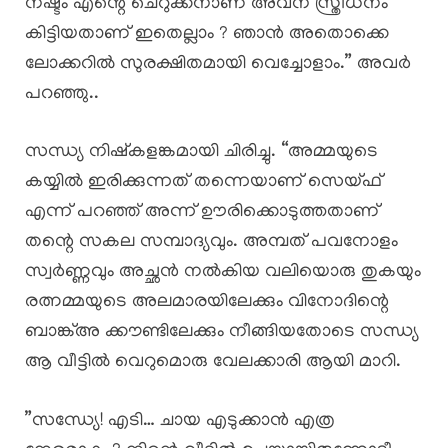
നഷ്ടം എന്റെ ചെറുക്കനാണ് അവന് സ്ത്രീധനം
കിട്ടിയതാണ് ഇതെല്ലാം ? ഞാൻ അതൊക്കെ
ലോക്കറിൽ സുരക്ഷിതമായി വെച്ചോളാം.” അവർ
പറഞ്ഞു..
​സന്ധ്യ നിഷ്കളങ്കമായി ചിരിച്ചു. “അമ്മയുടെ
കയ്യിൽ ഇരിക്കുന്നത് തന്നെയാണ് സെയ്ഫ്
എന്ന് പറഞ്ഞ് അന്ന് ഊരിക്കൊടുത്തതാണ്
തന്റെ സകല സമ്പാദ്യവും. അമ്പത് പവനോളം
സ്വർണ്ണവും അച്ഛൻ നൽകിയ വലിയൊരു തുകയും
രത്നമ്മയുടെ അലമാരയിലേക്കും വിനോദിന്റെ
ബാങ്ക്അ ക്കൗണ്ടിലേക്കും നീങ്ങിയതോടെ സന്ധ്യ
ആ വീട്ടിൽ വെറുമൊരു വേലക്കാരി ആയി മാറി.
​”സന്ധ്യേ! എടി… ചായ എടുക്കാൻ എത്ര