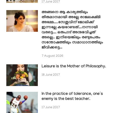
17 June 2017
അങ്ങനെ ആ കാര്യത്തിലും
തീരുമാനമായി അല്ലേ രാജലക്ഷ്മി
അമ്മേ…..സേതുവിന് ജോലിക്ക്
ഇന്നല്ലേ കയറേണ്ടത്….നന്നായി
വരട്ടെ…. ഒരുപാട് അനുഭവിച്ചത്
അല്ലെ.. ഇനിയെങ്കിലും രണ്ടുപേരും
സന്തോഷത്തിലും സമാധാനത്തിലും
ജീവിക്കട്ടെ…
7 August 2026
Leisure is the Mother of Philosophy.
18 June 2017
In the practice of tolerance, one’s
enemy is the best teacher.
17 June 2017