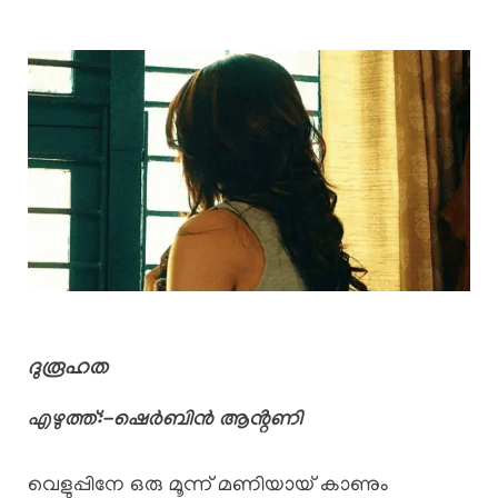
ദുരൂഹത
എഴുത്ത്:-ഷെർബിൻ ആൻ്റണി
വെളുപ്പിനേ ഒരു മൂന്ന് മണിയായ് കാണും