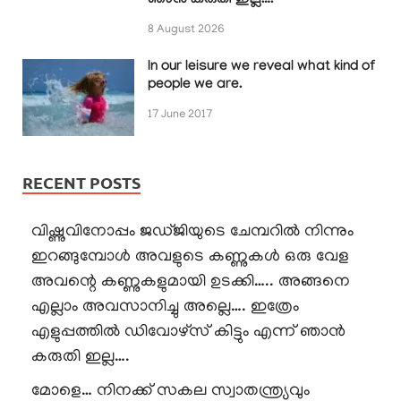
ഞാൻ കരുതി ഇല്ല….
8 August 2026
In our leisure we reveal what kind of
people we are.
17 June 2017
RECENT POSTS
വിഷ്ണുവിനോപ്പം ജഡ്ജിയുടെ ചേമ്പറിൽ നിന്നും
ഇറങ്ങുമ്പോൾ അവളുടെ കണ്ണുകൾ ഒരു വേള
അവന്റെ കണ്ണുകളുമായി ഉടക്കി….. അങ്ങനെ
എല്ലാം അവസാനിച്ചു അല്ലെ…. ഇത്രേം
എളുപ്പത്തിൽ ഡിവോഴ്സ് കിട്ടും എന്ന് ഞാൻ
കരുതി ഇല്ല….
മോളെ… നിനക്ക് സകല സ്വാതന്ത്ര്യവും