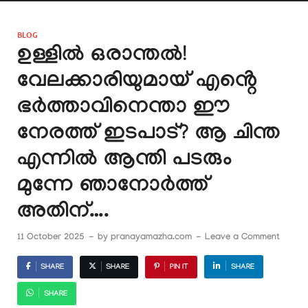
BLOG
ഉള്ളിൽ ഒരാന്തൽ!
വേലക്കാരിയുമായ് എൻ്റെ
ഭർത്താവിനെന്താ ഈ
നേരത്ത് ഇടപാട്? ആ ചിന്ത
എന്നിൽ ആന്തി പടരും
മുന്നേ ഞാനോർത്ത്
അതിന്….
11 October 2025
-
by
pranayamazha.com
-
Leave a Comment
SHARE
SHARE
PIN IT
SHARE
SHARE