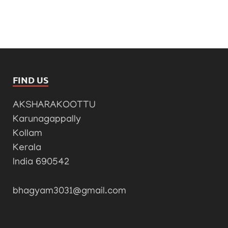
FIND US
AKSHARAKOOTTU
Karunagappally
Kollam
Kerala
India 690542
bhagyam3031@gmail.com