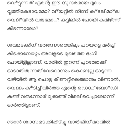
വെ*ട്ടുന്നത് എൻ്റെ ഈ സുന്ദരമായ മുഖം
വൃത്തികേടാവുമോ? വ*യറ്റിൽ നിന്ന് കു*ടല് മാ*ല
വെളി*യിൽ വരുമോ…? കട്ടിലിൽ പോയി കമിഴ്ന്ന്
കിടന്നാലോ?
ശവമടക്കിന് വരുന്നോരെങ്കിലും പറയട്ടെ മരിച്ച്
കിടക്കുമ്പോഴും അവളുടെ മുഖത്തെ ഭംഗി
പോയിട്ടില്ലാന്ന്. വാതിൽ തുറന്ന് പുറത്തേക്ക്
ഓടാതിരുന്നത് വേറൊന്നും കൊണ്ടല്ല ഓടുന്ന
വഴിയിൽ ആ പൊട്ട കിണറ്റിലെങ്ങാനും വീണാൽ,
വെള്ളം കു*ടിച്ച് വീർത്ത എൻ്റെ ഡെഡ് ബോ*ഡി
കണ്ട് വരുന്നോര് മൂക്കത്ത് വിരല് വെച്ചാലോന്ന്
ഓർത്തിട്ടാണ്.
ഞാൻ ശ്വാസമടക്കിപ്പിടിച്ചു വാതിലിന് മറവിൽ