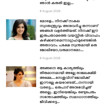
ഞാൻ കരുതി ഇല്ല….
8 August 2026
മോളെ… നിനക്ക് സകല
സ്വാതന്ത്ര്യവും അനുവദിച്ചു തന്നാണ്
ഞങ്ങൾ വളർത്തിയത്. നിനക്ക് ഈ
ഇരുപതാമത്തെ വയസ്സിൽ വിവാഹം
കഴിക്കണമെന്നാഗ്രഹമുണ്ടെങ്കിൽ
അതാവാം. പക്ഷേ സ്വന്തമായി ഒരു
ജോലിയോ,വരുമാനമോ….
8 August 2026
അങ്ങനെ ആ കാര്യത്തിലും
തീരുമാനമായി അല്ലേ രാജലക്ഷ്മി
അമ്മേ…..സേതുവിന് ജോലിക്ക്
ഇന്നല്ലേ കയറേണ്ടത്….നന്നായി
വരട്ടെ…. ഒരുപാട് അനുഭവിച്ചത്
അല്ലെ.. ഇനിയെങ്കിലും രണ്ടുപേരും
സന്തോഷത്തിലും സമാധാനത്തിലും
ജീവിക്കട്ടെ…