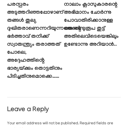
പരസ്പരം
നാലാം ക്ലാസുകാരന്റെ
അടുത്തറിഞ്ഞപ്പോഴാണ്
അഭിമാനം ചോർന്നു
തങ്ങൾ തുല്യ
പോവാതിരിക്കാനുള്ള
ദു:ഖിതരാണെന്നറിയുന്നത്തൻ്റെ
ഒരു രണ്ടുരൂപ തുട്ട്
ഭർത്താവ് തനിക്ക്
അതിലെവിടെയെങ്കിലും
സ്വാതന്ത്ര്യം തരാത്തത്
ഉണ്ടോന്നു അറിയാൻ..
പോലെ,
അദ്ദേഹത്തിൻ്റെ
ഭാര്യയ്ക്കും തൊട്ടതിനും
പിടിച്ചതിനുമൊക്കെ……
Leave a Reply
Your email address will not be published.
Required fields are