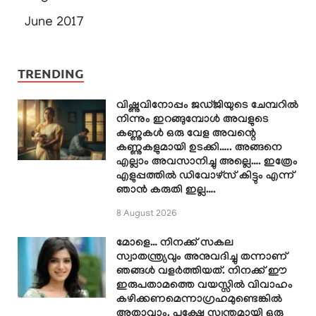
June 2017
TRENDING
വിഷ്ണുവിനോപ്പം ജഡ്ജിയുടെ ചേമ്പറിൽ
നിന്നും ഇറങ്ങുമ്പോൾ അവളുടെ
കണ്ണുകൾ ഒരു വേള അവന്റെ
കണ്ണുകളുമായി ഉടക്കി….. അങ്ങനെ
എല്ലാം അവസാനിച്ചു അല്ലെ…. ഇത്രേം
എളുപ്പത്തിൽ ഡിവോഴ്സ് കിട്ടും എന്ന്
ഞാൻ കരുതി ഇല്ല….
8 August 2026
മോളെ… നിനക്ക് സകല
സ്വാതന്ത്ര്യവും അനുവദിച്ചു തന്നാണ്
ഞങ്ങൾ വളർത്തിയത്. നിനക്ക് ഈ
ഇരുപതാമത്തെ വയസ്സിൽ വിവാഹം
കഴിക്കണമെന്നാഗ്രഹമുണ്ടെങ്കിൽ
അതാവാം. പക്ഷേ സ്വന്തമായി ഒരു