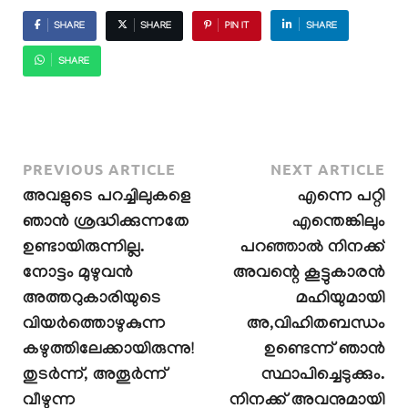
SHARE
SHARE
PIN IT
SHARE
SHARE
PREVIOUS ARTICLE
NEXT ARTICLE
അവളുടെ പറച്ചിലുകളെ
എന്നെ പറ്റി
ഞാൻ ശ്രദ്ധിക്കുന്നതേ
എന്തെങ്കിലും
ഉണ്ടായിരുന്നില്ല.
പറഞ്ഞാൽ നിനക്ക്
നോട്ടം മുഴുവൻ
അവന്റെ കൂട്ടുകാരൻ
അത്തറുകാരിയുടെ
മഹിയുമായി
വിയർത്തൊഴുകുന്ന
അ,വിഹിതബന്ധം
കഴുത്തിലേക്കായിരുന്നു!
ഉണ്ടെന്ന് ഞാൻ
തുടർന്ന്, അതൂർന്ന്
സ്ഥാപിച്ചെടുക്കും.
വീഴുന്ന
നിനക്ക് അവനുമായി