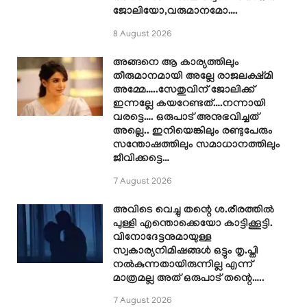
ജോലിയോ,വരുമാനമോ….
8 August 2026
അങ്ങനെ ആ കാര്യത്തിലും
തീരുമാനമായി അല്ലേ രാജലക്ഷ്മി
അമ്മേ…..സേതുവിന് ജോലിക്ക്
ഇന്നല്ലേ കയറേണ്ടത്….നന്നായി
വരട്ടെ…. ഒരുപാട് അനുഭവിച്ചത്
അല്ലെ.. ഇനിയെങ്കിലും രണ്ടുപേരും
സന്തോഷത്തിലും സമാധാനത്തിലും
ജീവിക്കട്ടെ…
7 August 2026
അവിടെ വെച്ചു തന്റെ ശ.രീരത്തിൽ
പുള്ളി എന്തൊക്കെയോ കാട്ടിക്കൂട്ടി.
വിനോദേട്ടനുമായുള്ള
സ്വകാര്യനിമിഷങ്ങൾ ഒട്ടും തൃ.പ്തി
നൽകുന്നതായിരുന്നില്ല എന്ന്
മാത്രമല്ല അത് ഒരുപാട് തന്റെ…..
7 August 2026