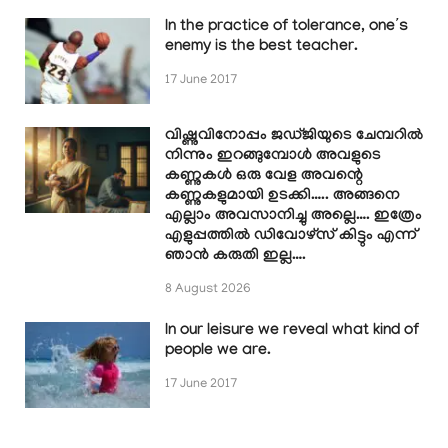
In the practice of tolerance, one’s
enemy is the best teacher.
17 June 2017
വിഷ്ണുവിനോപ്പം ജഡ്ജിയുടെ ചേമ്പറിൽ
നിന്നും ഇറങ്ങുമ്പോൾ അവളുടെ
കണ്ണുകൾ ഒരു വേള അവന്റെ
കണ്ണുകളുമായി ഉടക്കി….. അങ്ങനെ
എല്ലാം അവസാനിച്ചു അല്ലെ…. ഇത്രേം
എളുപ്പത്തിൽ ഡിവോഴ്സ് കിട്ടും എന്ന്
ഞാൻ കരുതി ഇല്ല….
8 August 2026
In our leisure we reveal what kind of
people we are.
17 June 2017