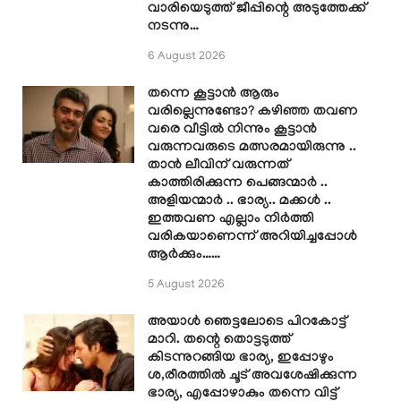
വാരിയെടുത്ത് ജീപ്പിന്റെ അടുത്തേക്ക്
നടന്നു…
6 August 2026
തന്നെ കൂട്ടാൻ ആരും
വരില്ലെന്നുണ്ടോ? കഴിഞ്ഞ തവണ
വരെ വീട്ടിൽ നിന്നും കൂട്ടാൻ
വരുന്നവരുടെ മത്സരമായിരുന്നു ..
താൻ ലീവിന് വരുന്നത്
കാത്തിരിക്കുന്ന പെങ്ങന്മാർ ..
അളിയന്മാർ .. ഭാര്യ.. മക്കൾ ..
ഇത്തവണ എല്ലാം നിർത്തി
വരികയാണെന്ന് അറിയിച്ചപ്പോൾ
ആർക്കും……
5 August 2026
അയാൾ ഞെട്ടലോടെ പിറകോട്ട്
മാറി. തന്റെ തൊട്ടടുത്ത്
കിടന്നുറങ്ങിയ ഭാര്യ, ഇപ്പോഴും
ശ,രീരത്തിൽ ചൂട് അവശേഷിക്കുന്ന
ഭാര്യ, എപ്പോഴാകും തന്നെ വിട്ട്