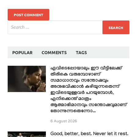
POPULAR
COMMENTS
TAGS
എവിടെപ്പോയാലും ഈ വീട്ടിലേക്ക്
തിരികെ വരുമ്പോഴാണ്
സമാധാനവും സന്തോഷവും
അനുഭവിക്കാൻ കഴിയുന്നതെന്ന്
ഇവിടെയുള്ളവർ പറയുമ്പോൾ,
എനിക്കെന്ത് മാത്രം
ആത്മാഭിമാനവും സന്തോഷവുമാണ്
തോന്നുന്നതെന്നോ…
6 August 2026
Good, better, best. Never let it rest.