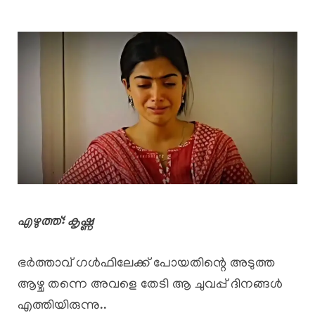
എഴുത്ത്: കൃഷ്ണ
ഭർത്താവ് ഗൾഫിലേക്ക് പോയതിന്റെ അടുത്ത
ആഴ്ച തന്നെ അവളെ തേടി ആ ചുവപ്പ് ദിനങ്ങൾ
എത്തിയിരുന്നു..