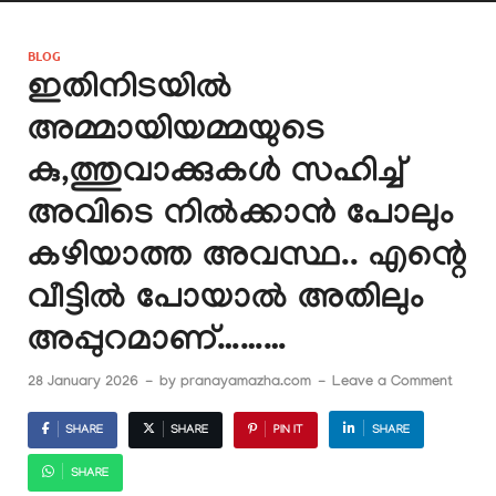
BLOG
ഇതിനിടയിൽ
അമ്മായിയമ്മയുടെ
കു,ത്തുവാക്കുകൾ സഹിച്ച്
അവിടെ നിൽക്കാൻ പോലും
കഴിയാത്ത അവസ്ഥ.. എന്റെ
വീട്ടിൽ പോയാൽ അതിലും
അപ്പുറമാണ്………
28 January 2026
-
by
pranayamazha.com
-
Leave a Comment
SHARE
SHARE
PIN IT
SHARE
SHARE