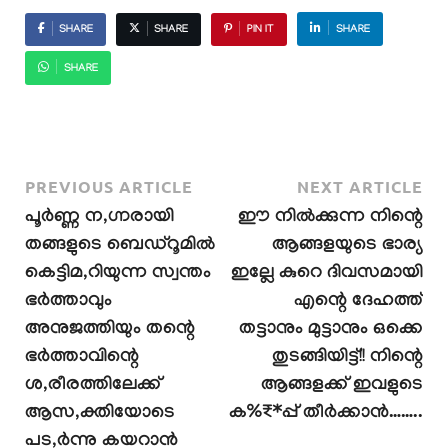
SHARE
SHARE
PIN IT
SHARE
SHARE
PREVIOUS ARTICLE
NEXT ARTICLE
പൂർണ്ണ ന,ഗ്നരായി
ഈ നിൽക്കുന്ന നിന്റെ
തങ്ങളുടെ ബെഡ്റൂമിൽ
ആങ്ങളയുടെ ഭാര്യ
കെട്ടിമ,റിയുന്ന സ്വന്തം
ഇല്ലേ കുറെ ദിവസമായി
ഭർത്താവും
എന്റെ ദേഹത്ത്
അനുജത്തിയും തന്റെ
തട്ടാനും മുട്ടാനും ഒക്കെ
ഭർത്താവിന്റെ
തുടങ്ങിയിട്ട്!! നിന്റെ
ശ,രീരത്തിലേക്ക്
ആങ്ങളക്ക് ഇവളുടെ
ആസ,ക്തിയോടെ
ക%₹*പ്പ് തീർക്കാൻ……..
പട,ർന്നു കയറാൻ