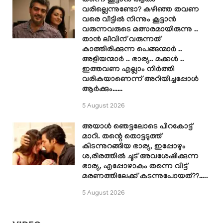
തന്നെ കൂട്ടാൻ ആരും
വരില്ലെന്നുണ്ടോ? കഴിഞ്ഞ തവണ
വരെ വീട്ടിൽ നിന്നും കൂട്ടാൻ
വരുന്നവരുടെ മത്സരമായിരുന്നു ..
താൻ ലീവിന് വരുന്നത്
കാത്തിരിക്കുന്ന പെങ്ങന്മാർ ..
അളിയന്മാർ .. ഭാര്യ.. മക്കൾ ..
ഇത്തവണ എല്ലാം നിർത്തി
വരികയാണെന്ന് അറിയിച്ചപ്പോൾ
ആർക്കും……
5 August 2026
അയാൾ ഞെട്ടലോടെ പിറകോട്ട്
മാറി. തന്റെ തൊട്ടടുത്ത്
കിടന്നുറങ്ങിയ ഭാര്യ, ഇപ്പോഴും
ശ,രീരത്തിൽ ചൂട് അവശേഷിക്കുന്ന
ഭാര്യ, എപ്പോഴാകും തന്നെ വിട്ട്
മരണത്തിലേക്ക് കടന്നുപോയത്??…..
5 August 2026