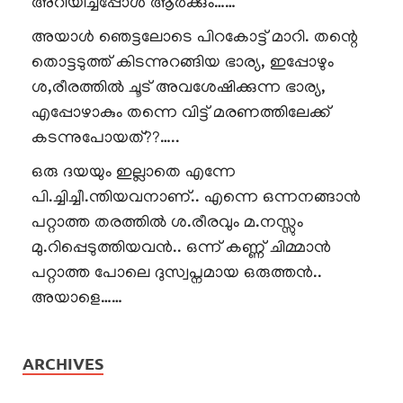
അറിയിച്ചപ്പോൾ ആർക്കും……
അയാൾ ഞെട്ടലോടെ പിറകോട്ട് മാറി. തന്റെ
തൊട്ടടുത്ത് കിടന്നുറങ്ങിയ ഭാര്യ, ഇപ്പോഴും
ശ,രീരത്തിൽ ചൂട് അവശേഷിക്കുന്ന ഭാര്യ,
എപ്പോഴാകും തന്നെ വിട്ട് മരണത്തിലേക്ക്
കടന്നുപോയത്??…..
ഒരു ദയയും ഇല്ലാതെ എന്നേ
പി.ച്ചിച്ചീ.ന്തിയവനാണ്.. എന്നെ ഒന്നനങ്ങാൻ
പറ്റാത്ത തരത്തിൽ ശ.രീരവും മ.നസ്സും
മു.റിപ്പെടുത്തിയവൻ.. ഒന്ന് കണ്ണ് ചിമ്മാൻ
പറ്റാത്ത പോലെ ദുസ്വപ്നമായ ഒരുത്തൻ..
അയാളെ……
ARCHIVES