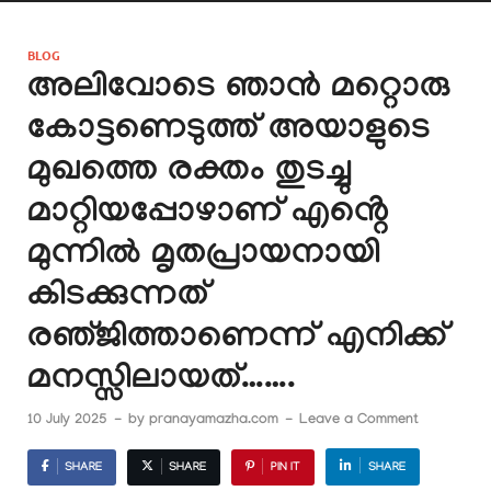
BLOG
അലിവോടെ ഞാൻ മറ്റൊരു
കോട്ടണെടുത്ത് അയാളുടെ
മുഖത്തെ രക്തം തുടച്ചു
മാറ്റിയപ്പോഴാണ് എൻ്റെ
മുന്നിൽ മൃതപ്രായനായി
കിടക്കുന്നത്
രഞ്‌ജിത്താണെന്ന് എനിക്ക്
മനസ്സിലായത്…….
10 July 2025
-
by
pranayamazha.com
-
Leave a Comment
SHARE
SHARE
PIN IT
SHARE