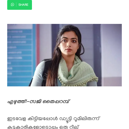
SHARE
എഴുത്ത്:-സജി തൈപ്പറമ്പ്
ഇടവേള കിട്ടിയപ്പോൾ ഡ്യൂട്ടി റൂമിലിരുന്ന്
കൂട്ടുകാരികളോടൊപ്പം ഒരു റീല്