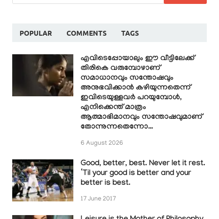
POPULAR
COMMENTS
TAGS
എവിടെപ്പോയാലും ഈ വീട്ടിലേക്ക്
തിരികെ വരുമ്പോഴാണ്
സമാധാനവും സന്തോഷവും
അനുഭവിക്കാൻ കഴിയുന്നതെന്ന്
ഇവിടെയുള്ളവർ പറയുമ്പോൾ,
എനിക്കെന്ത് മാത്രം
ആത്മാഭിമാനവും സന്തോഷവുമാണ്
തോന്നുന്നതെന്നോ…
6 August 2026
Good, better, best. Never let it rest.
‘Til your good is better and your
better is best.
17 June 2017