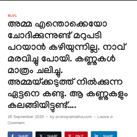
BLOG
അമ്മ എന്തൊക്കെയോ
ചോദിക്കുന്നുണ്ട് മറുപടി
പറയാൻ കഴിയുന്നില്ല. നാവ്
മരവിച്ചു പോയി. കണ്ണുകൾ
മാത്രം ചലിച്ചു.
അമ്മയ്ക്കടുത്ത് നിൽക്കുന്ന
ഏട്ടനെ കണ്ടു. ആ കണ്ണുകളും
കലങ്ങിയിട്ടുണ്ട്….
26 September 2025
-
by
pranayamazha.com
-
Leave a
Comment
SHARE
SHARE
PIN IT
SHARE