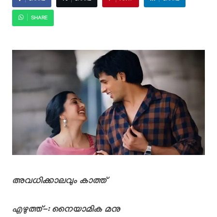
SHARE
അവധിക്കാലവും കാത്ത്
എഴുത്ത്-: നൈയാമിക മനു