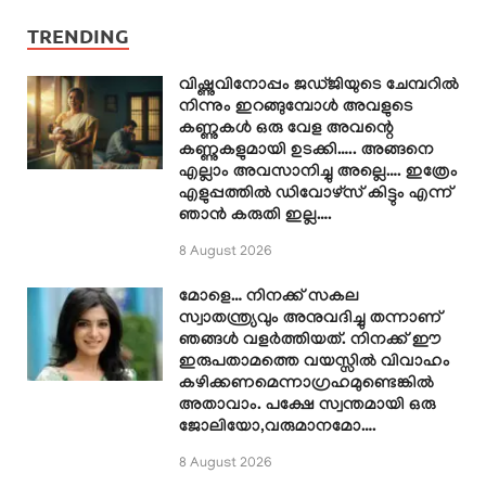
TRENDING
വിഷ്ണുവിനോപ്പം ജഡ്ജിയുടെ ചേമ്പറിൽ
നിന്നും ഇറങ്ങുമ്പോൾ അവളുടെ
കണ്ണുകൾ ഒരു വേള അവന്റെ
കണ്ണുകളുമായി ഉടക്കി….. അങ്ങനെ
എല്ലാം അവസാനിച്ചു അല്ലെ…. ഇത്രേം
എളുപ്പത്തിൽ ഡിവോഴ്സ് കിട്ടും എന്ന്
ഞാൻ കരുതി ഇല്ല….
8 August 2026
മോളെ… നിനക്ക് സകല
സ്വാതന്ത്ര്യവും അനുവദിച്ചു തന്നാണ്
ഞങ്ങൾ വളർത്തിയത്. നിനക്ക് ഈ
ഇരുപതാമത്തെ വയസ്സിൽ വിവാഹം
കഴിക്കണമെന്നാഗ്രഹമുണ്ടെങ്കിൽ
അതാവാം. പക്ഷേ സ്വന്തമായി ഒരു
ജോലിയോ,വരുമാനമോ….
8 August 2026