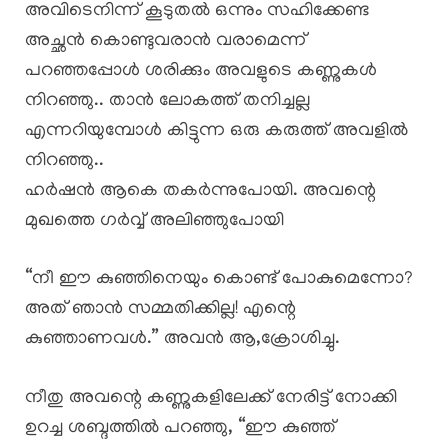
അവിടെനിന്ന് കൂടുതൽ ഒന്നും സഹിക്കേണ്ട
അച്ഛൻ കൊണ്ടുവരാൻ വരാമെന്ന്
പറഞ്ഞപ്പോൾ ശരിക്കും അവളുടെ കണ്ണുകൾ
നിറഞ്ഞു.. താൻ ലോകത്ത് തനിച്ചല്ല
എന്നറിയുമ്പോൾ കിട്ടുന്ന ഒരു കരുത്ത് അവളിൽ
നിറഞ്ഞു..
​ഹർഷൻ ആകെ തകർന്നുപോയി. അവന്റെ
മുഖത്തെ ഗർവ്വ് അലിഞ്ഞുപോയി
“നീ ഈ കുഞ്ഞിനെയും കൊണ്ട് പോകുമെന്നോ?
അത് ഞാൻ സമ്മതിക്കില്ല! എന്റെ
കുഞ്ഞാണവൾ.” അവൻ ആ,ക്രോശിച്ചു.
​നീതു അവന്റെ കണ്ണുകളിലേക്ക് നേരിട്ട് നോക്കി
ഉറച്ച ശബ്ദത്തിൽ പറഞ്ഞു, “ഈ കുഞ്ഞ്