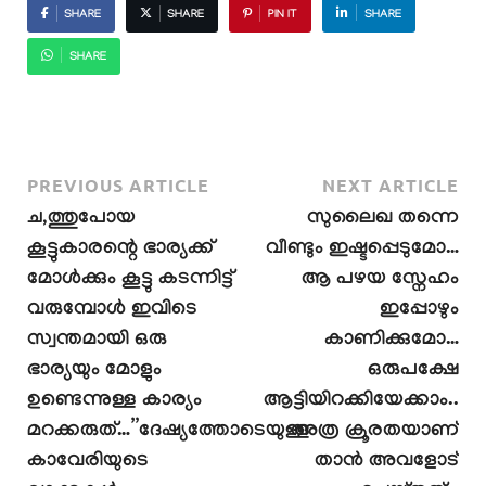
SHARE
SHARE
PIN IT
SHARE
SHARE
PREVIOUS ARTICLE
NEXT ARTICLE
ച,ത്തുപോയ
സുലൈഖ തന്നെ
കൂട്ടുകാരന്റെ ഭാര്യക്ക്
വീണ്ടും ഇഷ്ടപ്പെടുമോ…
മോൾക്കും കൂട്ടു കടന്നിട്ട്
ആ പഴയ സ്നേഹം
വരുമ്പോൾ ഇവിടെ
ഇപ്പോഴും
സ്വന്തമായി ഒരു
കാണിക്കുമോ…
ഭാര്യയും മോളും
ഒരുപക്ഷേ
ഉണ്ടെന്നുള്ള കാര്യം
ആട്ടിയിറക്കിയേക്കാം..
മറക്കരുത്…”ദേഷ്യത്തോടെയുള്ള
അത്ര ക്രൂരതയാണ്
കാവേരിയുടെ
താൻ അവളോട്