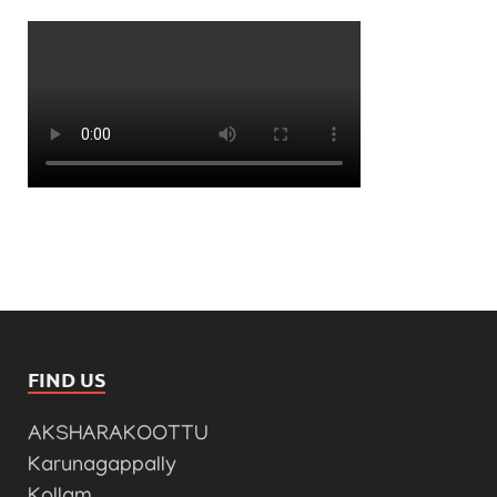
FIND US
AKSHARAKOOTTU
Karunagappally