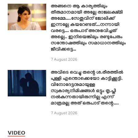
അങ്ങനെ ആ കാര്യത്തിലും
തീരുമാനമായി അല്ലേ രാജലക്ഷ്മി
അമ്മേ…..സേതുവിന് ജോലിക്ക്
ഇന്നല്ലേ കയറേണ്ടത്….നന്നായി
വരട്ടെ…. ഒരുപാട് അനുഭവിച്ചത്
അല്ലെ.. ഇനിയെങ്കിലും രണ്ടുപേരും
സന്തോഷത്തിലും സമാധാനത്തിലും
ജീവിക്കട്ടെ…
7 August 2026
അവിടെ വെച്ചു തന്റെ ശ.രീരത്തിൽ
പുള്ളി എന്തൊക്കെയോ കാട്ടിക്കൂട്ടി.
വിനോദേട്ടനുമായുള്ള
സ്വകാര്യനിമിഷങ്ങൾ ഒട്ടും തൃ.പ്തി
നൽകുന്നതായിരുന്നില്ല എന്ന്
മാത്രമല്ല അത് ഒരുപാട് തന്റെ…..
7 August 2026
VIDEO