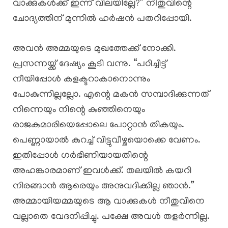
വാക്കുകൾക്ക് ഇന്ന് വിലയില്ലേ?” നീതുവിന്റെ
ചോദ്യത്തിന് മുന്നിൽ ഹർഷൻ പതറിപ്പോയി.
അവൻ അമ്മയുടെ മുഖത്തേക്ക് നോക്കി.
പ്രസന്നയ്ക്ക് ദേഷ്യം കൂടി വന്നു. “പഠിച്ചിട്ട്
നീയിപ്പോൾ കളക്ടറാകാനൊന്നും
പോകുന്നില്ലല്ലോ. എന്റെ മകൻ സമ്പാദിക്കുന്നത്
നിന്നെയും നിന്റെ കുഞ്ഞിനെയും
രാജകുമാരിയെപ്പോലെ പോറ്റാൻ തികയും.
പെണ്ണായാൽ കുറച്ച് വിട്ടുവീഴ്ചയൊക്കെ വേണം.
ഇതിപ്പോൾ ഗർഭിണിയായതിന്റെ
അഹങ്കാരമാണ് ഇവൾക്ക്. തലയിൽ കയറി
നിരങ്ങാൻ ആരെയും അനുവദിക്കില്ല ഞാൻ.”
അമ്മായിയമ്മയുടെ ആ വാക്കുകൾ നീതുവിനെ
വല്ലാതെ വേദനിപ്പിച്ചു. പക്ഷേ അവൾ തളർന്നില്ല.