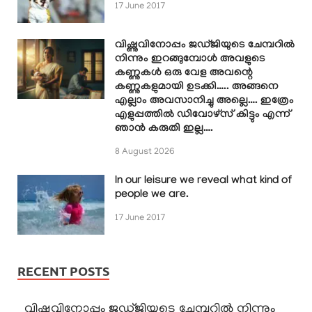
17 June 2017
വിഷ്ണുവിനോപ്പം ജഡ്ജിയുടെ ചേമ്പറിൽ
നിന്നും ഇറങ്ങുമ്പോൾ അവളുടെ
കണ്ണുകൾ ഒരു വേള അവന്റെ
കണ്ണുകളുമായി ഉടക്കി….. അങ്ങനെ
എല്ലാം അവസാനിച്ചു അല്ലെ…. ഇത്രേം
എളുപ്പത്തിൽ ഡിവോഴ്സ് കിട്ടും എന്ന്
ഞാൻ കരുതി ഇല്ല….
8 August 2026
In our leisure we reveal what kind of
people we are.
17 June 2017
RECENT POSTS
വിഷ്ണുവിനോപ്പം ജഡ്ജിയുടെ ചേമ്പറിൽ നിന്നും