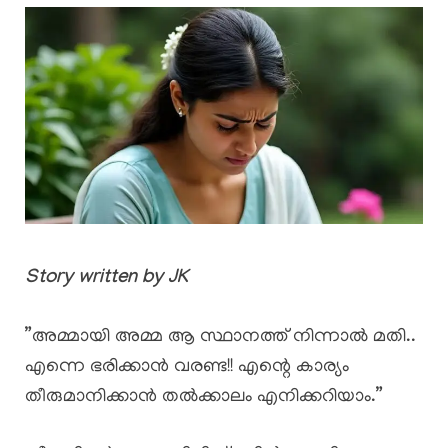
Story written by JK
​”അമ്മായി അമ്മ ആ സ്ഥാനത്ത് നിന്നാൽ മതി..
എന്നെ ഭരിക്കാൻ വരണ്ട!! എന്റെ കാര്യം
തീരുമാനിക്കാൻ തൽക്കാലം എനിക്കറിയാം.”