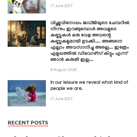
17 June 2017
വിഷ്ണുവിനോപ്പം ജഡ്ജിയുടെ ചേമ്പറിൽ
നിന്നും ഇറങ്ങുമ്പോൾ അവളുടെ
കണ്ണുകൾ ഒരു വേള അവന്റെ
കണ്ണുകളുമായി ഉടക്കി….. അങ്ങനെ
എല്ലാം അവസാനിച്ചു അല്ലെ…. ഇത്രേം
എളുപ്പത്തിൽ ഡിവോഴ്സ് കിട്ടും എന്ന്
ഞാൻ കരുതി ഇല്ല….
8 August 2026
In our leisure we reveal what kind of
people we are.
17 June 2017
RECENT POSTS