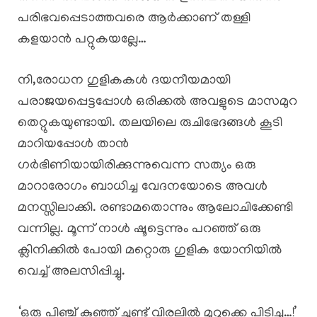
പരിഭവപ്പെടാത്തവരെ ആർക്കാണ് തള്ളി
കളയാൻ പറ്റുകയല്ലേ…
നി,രോധന ഗുളികകൾ ദയനീയമായി
പരാജയപ്പെട്ടപ്പോൾ ഒരിക്കൽ അവളുടെ മാസമുറ
തെറ്റുകയുണ്ടായി. തലയിലെ രുചിഭേദങ്ങൾ കൂടി
മാറിയപ്പോൾ താൻ
ഗർഭിണിയായിരിക്കുന്നുവെന്ന സത്യം ഒരു
മാറാരോഗം ബാധിച്ച വേദനയോടെ അവൾ
മനസ്സിലാക്കി. രണ്ടാമതൊന്നും ആലോചിക്കേണ്ടി
വന്നില്ല. മൂന്ന് നാൾ ഷൂട്ടെന്നും പറഞ്ഞ് ഒരു
ക്ലിനിക്കിൽ പോയി മറ്റൊരു ഗുളിക യോനിയിൽ
വെച്ച് അലസിപ്പിച്ചു.
‘ഒരു പിഞ്ച് കുഞ്ഞ് ചൂണ്ട് വിരലിൽ മുറുക്കെ പിടിച്ചു…!’