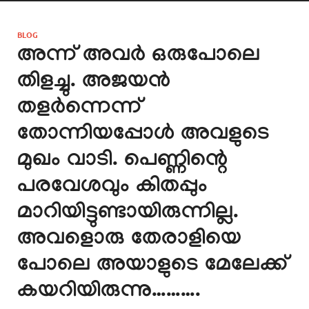
BLOG
അന്ന് അവർ ഒരുപോലെ
തിളച്ചു. അജയൻ
തളർന്നെന്ന്
തോന്നിയപ്പോൾ അവളുടെ
മുഖം വാടി. പെണ്ണിന്റെ
പരവേശവും കിതപ്പും
മാറിയിട്ടുണ്ടായിരുന്നില്ല.
അവളൊരു തേരാളിയെ
പോലെ അയാളുടെ മേലേക്ക്
കയറിയിരുന്നു……….