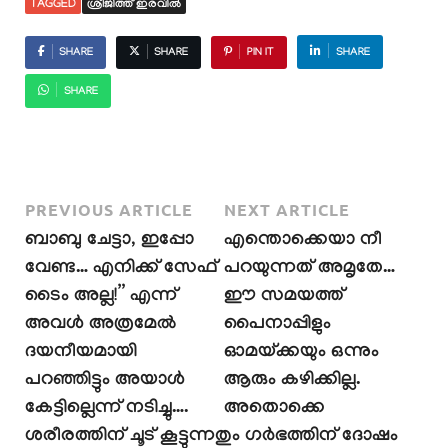
TAGGED
ശ്രീജിത്ത് ഇരവിൽ
SHARE
SHARE
PIN IT
SHARE
SHARE
PREVIOUS ARTICLE
NEXT ARTICLE
ബാബു ചേട്ടാ, ഇപ്പോ
എന്തൊക്കെയാ നീ
വേണ്ട… എനിക്ക് സേഫ്
പറയുന്നത് അമൃതേ…
ടൈം അല്ല!” എന്ന്
ഈ സമയത്ത്
അവൾ അത്രമേൽ
പൈനാപ്പിളും
ദയനീയമായി
ഓമയ്ക്കയും ഒന്നും
പറഞ്ഞിട്ടും അയാൾ
ആരും കഴിക്കില്ല.
കേട്ടില്ലെന്ന് നടിച്ചു….
അതൊക്കെ
ശരീരത്തിന് ചൂട് കൂട്ടുന്നതും ഗർഭത്തിന് ദോഷം