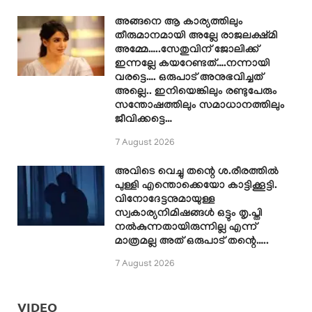
അങ്ങനെ ആ കാര്യത്തിലും
തീരുമാനമായി അല്ലേ രാജലക്ഷ്മി
അമ്മേ…..സേതുവിന് ജോലിക്ക്
ഇന്നല്ലേ കയറേണ്ടത്….നന്നായി
വരട്ടെ…. ഒരുപാട് അനുഭവിച്ചത്
അല്ലെ.. ഇനിയെങ്കിലും രണ്ടുപേരും
സന്തോഷത്തിലും സമാധാനത്തിലും
ജീവിക്കട്ടെ…
7 August 2026
അവിടെ വെച്ചു തന്റെ ശ.രീരത്തിൽ
പുള്ളി എന്തൊക്കെയോ കാട്ടിക്കൂട്ടി.
വിനോദേട്ടനുമായുള്ള
സ്വകാര്യനിമിഷങ്ങൾ ഒട്ടും തൃ.പ്തി
നൽകുന്നതായിരുന്നില്ല എന്ന്
മാത്രമല്ല അത് ഒരുപാട് തന്റെ…..
7 August 2026
VIDEO