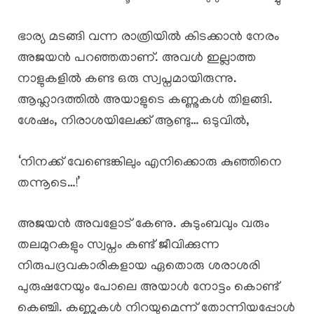
ഭാര്യ മടങ്ങി വന്ന രാത്രിയിൽ കിടക്കാൻ നേരം
അജയൻ പറഞ്ഞതാണ്. അവൾ ഇല്ലാത്ത
നാളുകളിൽ കണ്ട ഒരു സ്വപ്നമായിരുന്നു.
ആഹ്ലാദത്തിൽ അയാളുടെ കണ്ണുകൾ തിളങ്ങി.
ശേഷം, നിരാശയിലേക്ക് ആണ്ടു… ഒടുവിൽ,
‘നിനക്ക് വേണ്ടെങ്കിലും എനിക്കൊരു കുഞ്ഞിനെ
തന്നൂടെ…!’
അജയൻ അവളോട് കേണു. കുടുംബവും വരും
തലമുറകളും സ്വപ്നം കണ്ട് ജീവിക്കുന്ന
നിരുപദ്രവകാരികളായ ഏതൊരു ശരാശരി
പുരുഷനേയും പോലെ അയാൾ നോട്ടം കൊണ്ട്
കെഞ്ചി. കണ്ണുകൾ നിറയുമെന്ന് തോന്നിയപ്പോൾ