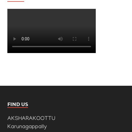
FIND US
AKSHARAKOOTTU
Karunagappally