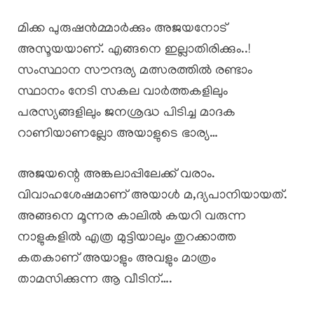
മിക്ക പുരുഷൻമ്മാർക്കും അജയനോട്
അസൂയയാണ്. എങ്ങനെ ഇല്ലാതിരിക്കും..!
സംസ്ഥാന സൗന്ദര്യ മത്സരത്തിൽ രണ്ടാം
സ്ഥാനം നേടി സകല വാർത്തകളിലും
പരസ്യങ്ങളിലും ജനശ്രദ്ധ പിടിച്ച മാദക
റാണിയാണല്ലോ അയാളുടെ ഭാര്യ…
അജയന്റെ അങ്കലാപ്പിലേക്ക് വരാം.
വിവാഹശേഷമാണ് അയാൾ മ,ദ്യപാനിയായത്.
അങ്ങനെ മൂന്നര കാലിൽ കയറി വരുന്ന
നാളുകളിൽ എത്ര മുട്ടിയാലും തുറക്കാത്ത
കതകാണ് അയാളും അവളും മാത്രം
താമസിക്കുന്ന ആ വീടിന്….