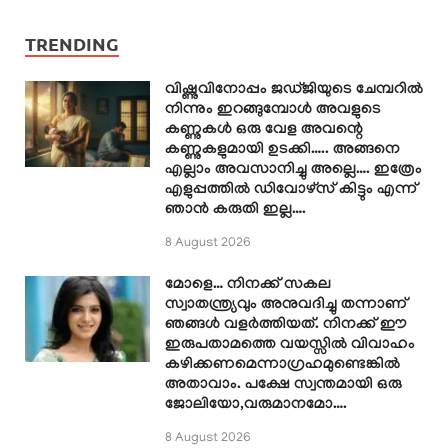
TRENDING
വിഷ്ണുവിനോപ്പം ജഡ്ജിയുടെ ചേമ്പറിൽ
നിന്നും ഇറങ്ങുമ്പോൾ അവളുടെ
കണ്ണുകൾ ഒരു വേള അവന്റെ
കണ്ണുകളുമായി ഉടക്കി….. അങ്ങനെ
എല്ലാം അവസാനിച്ചു അല്ലെ…. ഇത്രേം
എളുപ്പത്തിൽ ഡിവോഴ്സ് കിട്ടും എന്ന്
ഞാൻ കരുതി ഇല്ല….
8 August 2026
മോളെ… നിനക്ക് സകല
സ്വാതന്ത്ര്യവും അനുവദിച്ചു തന്നാണ്
ഞങ്ങൾ വളർത്തിയത്. നിനക്ക് ഈ
ഇരുപതാമത്തെ വയസ്സിൽ വിവാഹം
കഴിക്കണമെന്നാഗ്രഹമുണ്ടെങ്കിൽ
അതാവാം. പക്ഷേ സ്വന്തമായി ഒരു
ജോലിയോ,വരുമാനമോ….
8 August 2026