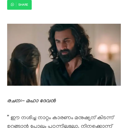
SHARE
രചന:- മഹാ ദേവന്‍
” ഈ നശിച്ച നാറ്റം കാരണം മനുഷ്യന് കിടന്ന്
ഉറങ്ങാൻ പോലും പറ്റുന്നില്ലല്ലോ. നിനക്കൊന്ന്