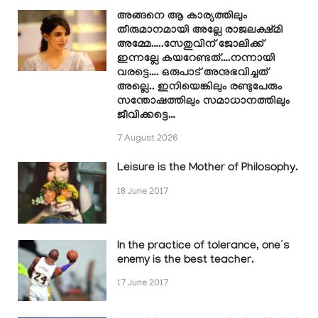
അങ്ങനെ ആ കാര്യത്തിലും
തീരുമാനമായി അല്ലേ രാജലക്ഷ്മി
അമ്മേ…..സേതുവിന് ജോലിക്ക്
ഇന്നല്ലേ കയറേണ്ടത്….നന്നായി
വരട്ടെ…. ഒരുപാട് അനുഭവിച്ചത്
അല്ലെ.. ഇനിയെങ്കിലും രണ്ടുപേരും
സന്തോഷത്തിലും സമാധാനത്തിലും
ജീവിക്കട്ടെ…
7 August 2026
Leisure is the Mother of Philosophy.
18 June 2017
In the practice of tolerance, one’s
enemy is the best teacher.
17 June 2017