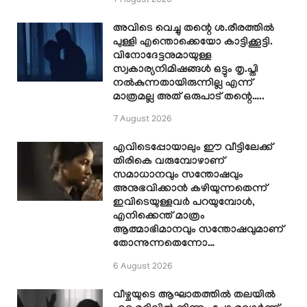
7 August 2026
അവിടെ വെച്ചു തന്റെ ശ.രീരത്തിൽ
പുള്ളി എന്തൊക്കെയോ കാട്ടിക്കൂട്ടി.
വിനോദേട്ടനുമായുള്ള
സ്വകാര്യനിമിഷങ്ങൾ ഒട്ടും തൃ.പ്തി
നൽകുന്നതായിരുന്നില്ല എന്ന്
മാത്രമല്ല അത് ഒരുപാട് തന്റെ…..
7 August 2026
എവിടെപ്പോയാലും ഈ വീട്ടിലേക്ക്
തിരികെ വരുമ്പോഴാണ്
സമാധാനവും സന്തോഷവും
അനുഭവിക്കാൻ കഴിയുന്നതെന്ന്
ഇവിടെയുള്ളവർ പറയുമ്പോൾ,
എനിക്കെന്ത് മാത്രം
ആത്മാഭിമാനവും സന്തോഷവുമാണ്
തോന്നുന്നതെന്നോ…
6 August 2026
വീഴ്ചയുടെ ആഘാതത്തിൽ തലയിൽ