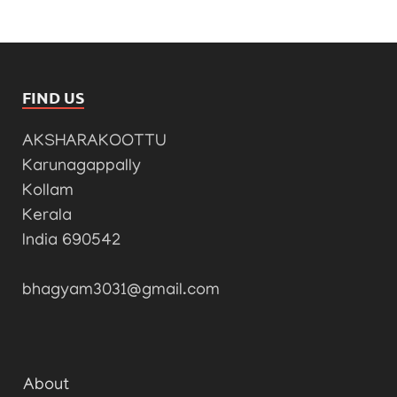
FIND US
AKSHARAKOOTTU
Karunagappally
Kollam
Kerala
India 690542
bhagyam3031@gmail.com
About