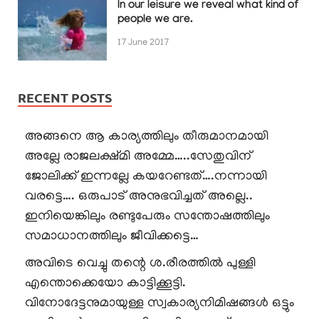
In our leisure we reveal what kind of
people we are.
17 June 2017
RECENT POSTS
അങ്ങനെ ആ കാര്യത്തിലും തീരുമാനമായി
അല്ലേ രാജലക്ഷ്മി അമ്മേ…..സേതുവിന്
ജോലിക്ക് ഇന്നല്ലേ കയറേണ്ടത്….നന്നായി
വരട്ടെ…. ഒരുപാട് അനുഭവിച്ചത് അല്ലെ..
ഇനിയെങ്കിലും രണ്ടുപേരും സന്തോഷത്തിലും
സമാധാനത്തിലും ജീവിക്കട്ടെ…
അവിടെ വെച്ചു തന്റെ ശ.രീരത്തിൽ പുള്ളി
എന്തൊക്കെയോ കാട്ടിക്കൂട്ടി.
വിനോദേട്ടനുമായുള്ള സ്വകാര്യനിമിഷങ്ങൾ ഒട്ടും