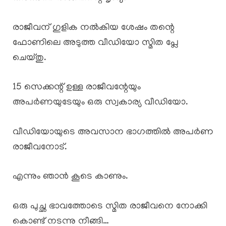
രാജീവന് ഗുളിക നൽകിയ ശേഷം തന്റെ
ഫോണിലെ അടുത്ത വീഡിയോ സ്മിത പ്ലേ
ചെയ്തു.
15 സെക്കന്റ്‌ ഉള്ള രാജീവന്റേയും
അപർണയുടേയും ഒരു സ്വകാര്യ വീഡിയോ.
വീഡിയോയുടെ അവസാന ഭാഗത്തിൽ അപർണ
രാജീവനോട്.
എന്നും ഞാൻ കൂടെ കാണും.
ഒരു പുച്ഛ ഭാവത്തോടെ സ്മിത രാജീവനെ നോക്കി
കൊണ്ട് നടന്നു നീങ്ങി…