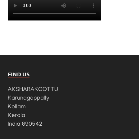
FIND US
AKSHARAKOOTTU
Karunagappally
Kollam
Kerala
India 690542