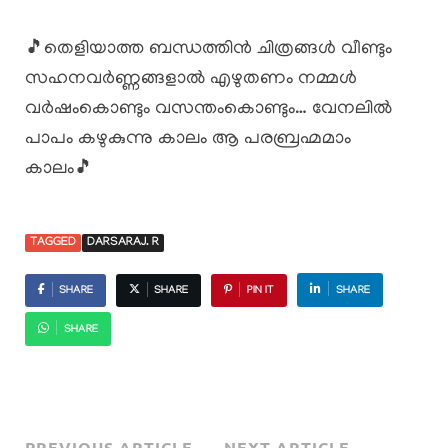
🎵തെളിയാത്ത ബന്ധത്തിൻ ചിത്രങ്ങൾ വീണ്ടും
സഹനവർണ്ണങ്ങളാൽ എഴുതണം നമ്മൾ
വർഷംകൊണ്ടും വസന്തംകൊണ്ടും… വേനലിൽ
പാപം കഴുകുന്നു കാലം ആ പരബ്രഹ്മമാം
കാലം🎵
TAGGED
DARSARAJ. R
SHARE
SHARE
PIN IT
SHARE
SHARE
PREVIOUS ARTICLE
NEXT ARTICLE