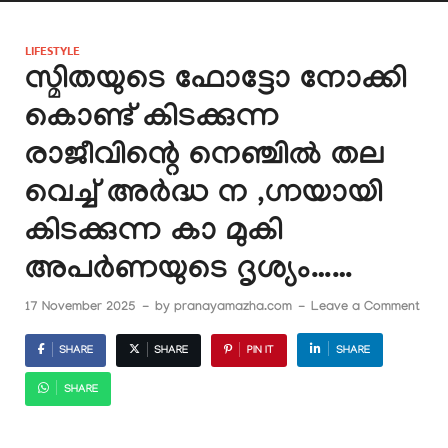
LIFESTYLE
സ്മിതയുടെ ഫോട്ടോ നോക്കി
കൊണ്ട് കിടക്കുന്ന
രാജീവിന്റെ നെഞ്ചിൽ തല
വെച്ച് അർദ്ധ ന ,ഗ്നയായി
കിടക്കുന്ന കാ മുകി
അപർണയുടെ ദൃശ്യം……
17 November 2025
-
by
pranayamazha.com
-
Leave a Comment
SHARE
SHARE
PIN IT
SHARE
SHARE