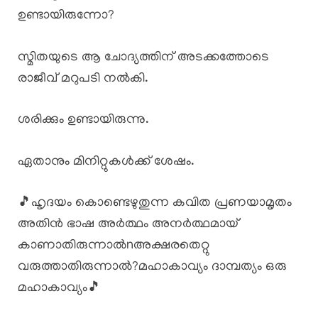
ഉണ്ടായിരുന്നോ?
സ്മിതയുടെ ആ ചോദ്യത്തിന് അടക്കത്തോടെ
രാജീവ് മറുപടി നൽകി.
ശരിക്കും ഉണ്ടായിരുന്നു.
ഏതാനും മിനിറ്റുകൾക്ക് ശേഷം.
🎵ഹൃദയം കൊണ്ടെഴുതുന്ന കവിത പ്രണയാമൃതം
അതിൻ ഭാഷ അർത്ഥം അനർത്ഥമായ്
കാണാതിരുന്നാൽnഅക്ഷരതെറ്റു
വരുത്താതിരുന്നാൽ?മഹാകാവ്യം ദാമ്പത്യം ഒരു
മഹാകാവ്യം🎵