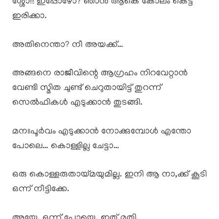
ശ്ശോ!!! ഇപ്പോഴോ? ഞാൻ ആകെ കോലം കെട്ട്
ഇരിക്കാ.
അതിനെന്താ? നീ അയക്ക്…
അങ്ങനെ രാജീവിന്റെ ആഗ്രഹം നിറവേറ്റാൻ
വേണ്ടി സ്മിത ചുണ്ട് ചെറുതായിട്ട് തുറന്ന്
സെൽഫികൾ എടുക്കാൻ തുടങ്ങി.
മനഃപൂർവം എടുക്കാൻ നോക്കുമ്പോൾ എന്തോ
പോലെ… കൊള്ളില്ല ചേട്ടാ…
ഒരു കൊള്ളരുതായ്മയുമില്ല. ഇനി ആ നാ,ക്ക് കൂടി
ഒന്ന് നീട്ടിക്കേ.
അയ്യേ. ഒന്ന് പോയെ. ഇത് മതി.