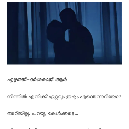
എഴുത്ത്:-ദർശരാജ്. ആർ
നിന്നിൽ എനിക്ക് ഏറ്റവും ഇഷ്ടം എന്തെന്നറിയോ?
അറിയില്ല. പറയൂ, കേൾക്കട്ടെ…