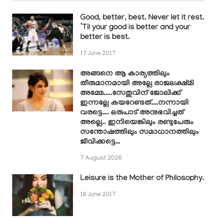
Good, better, best. Never let it rest.
‘Til your good is better and your
better is best.
17 June 2017
അങ്ങനെ ആ കാര്യത്തിലും
തീരുമാനമായി അല്ലേ രാജലക്ഷ്മി
അമ്മേ…..സേതുവിന് ജോലിക്ക്
ഇന്നല്ലേ കയറേണ്ടത്….നന്നായി
വരട്ടെ…. ഒരുപാട് അനുഭവിച്ചത്
അല്ലെ.. ഇനിയെങ്കിലും രണ്ടുപേരും
സന്തോഷത്തിലും സമാധാനത്തിലും
ജീവിക്കട്ടെ…
7 August 2026
Leisure is the Mother of Philosophy.
18 June 2017