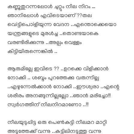
കണ്ണുതുറന്നപ്പോൾ ചുറ്റും നീല നിറം …
ഞാനിപ്പോൾ എവിടെയാണ് ??തല
വെiട്ടിപൊiളിയുന്ന വേദന ..എന്തൊക്കെയൊ
യന്ത്രങ്ങളുടെ മുരൾച്ച ..തൊണ്ടയാകെ
വരണ്ടിരിക്കുന്നു ..അല്പം വെള്ളം
കിട്ടിയിരുന്നെങ്കിൽ ..
ആരുമില്ലേ ഇവിടെ ?? ..ഉറക്കെ വിളിക്കാൻ
നോക്കി .. ശബ്ദം പുറത്തേക്കു വരുന്നില്ല
..എഴുന്നേൽക്കാൻ നോക്കി ..ഈശ്വരാ ..എന്റെ
ശരീരം അനങ്ങുന്നില്ലല്ലോ ..ഞാൻ മരിച്ചോ!!!
സ്വർഗത്തിന് നീലനിറമാണോ ..!!!
നീലയുടുപ്പിട്ട ഒരു പെൺകുട്ടി നീലമറ മാറ്റി
അടുത്തേക്ക് വന്നു ..കട്ടിലിനടുത്തു വന്നു