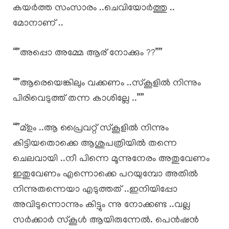
കയർത്ത സംസാരം ..ചെവിയോർത്തു ..
മോനാണ് ..
“”അപ്പൊ അമ്മേ ആര് നോക്കും ??””
“”ആരെയെങ്കിലും വക്കണം ..സ്കൂളിൽ നിന്നും
പിരിവെടുത്ത് തന്ന കാശില്ലേ ..””
“”മ്ഉം ..ആ പ്രൈവറ്റ് സ്കൂളിൽ നിന്നും
കിട്ടിയതൊക്കെ ആശുപത്രിയിൽ തന്നെ
ചെലവായി ..നീ പിന്നെ മൂന്നുനേരം അതുവേണം
ഇതുവേണം എന്നൊക്കെ പറയുമ്പോ അതിൽ
നിന്നുതന്നെയാ എടുത്തത് ..ഇനിയിപ്പോ
അവിടുന്നൊന്നും കിട്ടും ന്നു നോക്കണ്ട ..വല്ല
സർക്കാർ സ്കൂൾ ആയിരുന്നേൽ. പെൻഷൻ