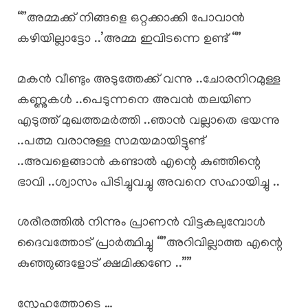
“”അമ്മക്ക് നിങ്ങളെ ഒറ്റക്കാക്കി പോവാൻ
കഴിയില്ലാട്ടോ ..’അമ്മ ഇവിടന്നെ ഉണ്ട് “”
മകൻ വീണ്ടും അടുത്തേക്ക് വന്നു ..ചോരനിറമുള്ള
കണ്ണുകൾ ..പെടുന്നനെ അവൻ തലയിണ
എടുത്ത് മുഖത്തമർത്തി ..ഞാൻ വല്ലാതെ ഭയന്നു
..പത്മ വരാനുള്ള സമയമായിട്ടുണ്ട്
..അവളെങ്ങാൻ കണ്ടാൽ എന്റെ കുഞ്ഞിന്റെ
ഭാവി ..ശ്വാസം പിടിച്ചുവച്ചു അവനെ സഹായിച്ചു ..
ശരീരത്തിൽ നിന്നും പ്രാണൻ വിട്ടകലുമ്പോൾ
ദൈവത്തോട് പ്രാർത്ഥിച്ചു “”അറിവില്ലാത്ത എന്റെ
കുഞ്ഞുങ്ങളോട് ക്ഷമിക്കണേ ..””
സ്നേഹത്തോടെ …