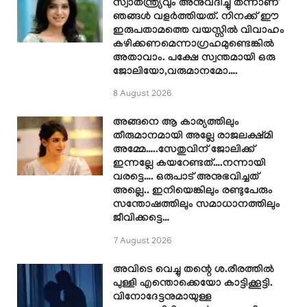
സ്വാതന്ത്ര്യവും അനുവദിച്ചു തന്നാണ്
ഞങ്ങൾ വളർത്തിയത്. നിനക്ക് ഈ
ഇരുപതാമത്തെ വയസ്സിൽ വിവാഹം
കഴിക്കണമെന്നാഗ്രഹമുണ്ടെങ്കിൽ
അതാവാം. പക്ഷേ സ്വന്തമായി ഒരു
ജോലിയോ,വരുമാനമോ….
8 August 2026
അങ്ങനെ ആ കാര്യത്തിലും
തീരുമാനമായി അല്ലേ രാജലക്ഷ്മി
അമ്മേ…..സേതുവിന് ജോലിക്ക്
ഇന്നല്ലേ കയറേണ്ടത്….നന്നായി
വരട്ടെ…. ഒരുപാട് അനുഭവിച്ചത്
അല്ലെ.. ഇനിയെങ്കിലും രണ്ടുപേരും
സന്തോഷത്തിലും സമാധാനത്തിലും
ജീവിക്കട്ടെ…
7 August 2026
അവിടെ വെച്ചു തന്റെ ശ.രീരത്തിൽ
പുള്ളി എന്തൊക്കെയോ കാട്ടിക്കൂട്ടി.
വിനോദേട്ടനുമായുള്ള