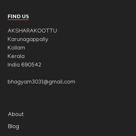
FIND US
AKSHARAKOOTTU
Karunagappally
Kollam
Kerala
India 690542
bhagyam3031@gmail.com
About
Blog