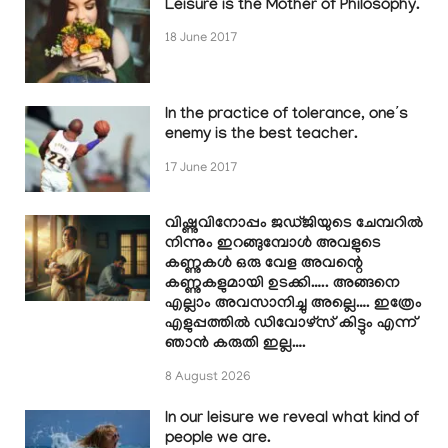
Leisure is the Mother of Philosophy.
18 June 2017
In the practice of tolerance, one’s
enemy is the best teacher.
17 June 2017
വിഷ്ണുവിനോപ്പം ജഡ്ജിയുടെ ചേമ്പറിൽ
നിന്നും ഇറങ്ങുമ്പോൾ അവളുടെ
കണ്ണുകൾ ഒരു വേള അവന്റെ
കണ്ണുകളുമായി ഉടക്കി….. അങ്ങനെ
എല്ലാം അവസാനിച്ചു അല്ലെ…. ഇത്രേം
എളുപ്പത്തിൽ ഡിവോഴ്സ് കിട്ടും എന്ന്
ഞാൻ കരുതി ഇല്ല….
8 August 2026
In our leisure we reveal what kind of
people we are.