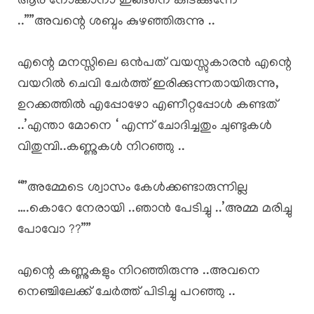
ആര് നോക്കാനാ ഇങ്ങനെ കിടക്കുന്നേ
..””അവന്റെ ശബ്ദം കുഴഞ്ഞിരുന്നു ..
എന്റെ മനസ്സിലെ ഒൻപത് വയസ്സുകാരൻ എന്റെ
വയറിൽ ചെവി ചേർത്ത് ഇരിക്കുന്നതായിരുന്നു,
ഉറക്കത്തിൽ എപ്പോഴോ എണീറ്റപ്പോൾ കണ്ടത്
..’എന്താ മോനെ ‘ എന്ന് ചോദിച്ചതും ചുണ്ടുകൾ
വിതുമ്പി..കണ്ണുകൾ നിറഞ്ഞു ..
“”അമ്മേടെ ശ്വാസം കേൾക്കണ്ടാരുന്നില്ല
….കൊറേ നേരായി ..ഞാൻ പേടിച്ചു ..’അമ്മ മരിച്ചു
പോവോ ??””
എന്റെ കണ്ണുകളും നിറഞ്ഞിരുന്നു ..അവനെ
നെഞ്ചിലേക്ക് ചേർത്ത് പിടിച്ചു പറഞ്ഞു ..