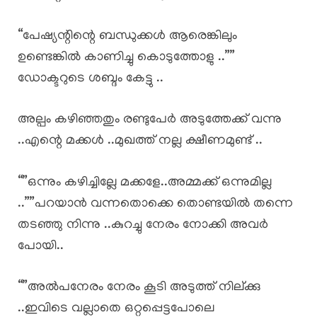
“പേഷ്യന്റിന്റെ ബന്ധുക്കൾ ആരെങ്കിലും
ഉണ്ടെങ്കിൽ കാണിച്ചു കൊടുത്തോളു ..””
ഡോക്ടറുടെ ശബ്ദം കേട്ടു ..
അല്പം കഴിഞ്ഞതും രണ്ടുപേർ അടുത്തേക്ക് വന്നു
..എന്റെ മക്കൾ ..മുഖത്ത് നല്ല ക്ഷീണമുണ്ട് ..
“”ഒന്നും കഴിച്ചില്ലേ മക്കളേ..അമ്മക്ക് ഒന്നുമില്ല
..””പറയാൻ വന്നതൊക്കെ തൊണ്ടയിൽ തന്നെ
തടഞ്ഞു നിന്നു ..കുറച്ചു നേരം നോക്കി അവർ
പോയി..
“”അൽപനേരം നേരം കൂടി അടുത്ത് നില്ക്കു
..ഇവിടെ വല്ലാതെ ഒറ്റപ്പെട്ടപോലെ