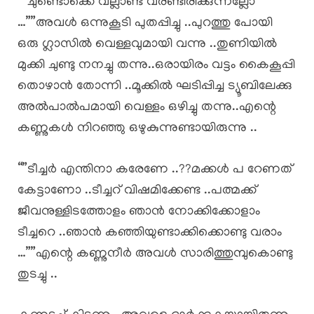
“”ചുണ്ടൊക്കെ വല്ലാണ്ട് വരണ്ടിരിക്കുന്നല്ലോ
…””അവൾ ഒന്നുകൂടി പുതപ്പിച്ചു ..പുറത്തു പോയി
ഒരു ഗ്ലാസിൽ വെള്ളവുമായി വന്നു ..തുണിയിൽ
മുക്കി ചുണ്ടു നനച്ചു തന്നു..ഒരായിരം വട്ടം കൈകൂപ്പി
തൊഴാൻ തോന്നി ..മൂക്കിൽ ഘടിപ്പിച്ച ട്യൂബിലേക്കു
അൽപാൽപമായി വെള്ളം ഒഴിച്ചു തന്നു..എന്റെ
കണ്ണുകൾ നിറഞ്ഞു ഒഴുകുന്നുണ്ടായിരുന്നു ..
“”ടീച്ചർ എന്തിനാ കരേണേ ..??മക്കൾ പ റേണത്
കേട്ടാണോ ..ടീച്ചറ് വിഷമിക്കേണ്ട ..പത്മക്ക്
ജീവനുള്ളിടത്തോളം ഞാൻ നോക്കിക്കോളാം
ടീച്ചറെ ..ഞാൻ കഞ്ഞിയുണ്ടാക്കിക്കൊണ്ടു വരാം
…””എന്റെ കണ്ണുനീർ അവൾ സാരിത്തുമ്പുകൊണ്ടു
തുടച്ചു ..