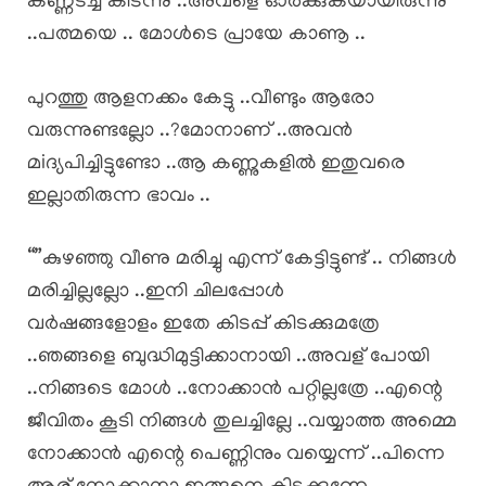
കണ്ണടച്ച് കിടന്നു ..അവളെ ഓർക്കുകയായിരുന്നു
..പത്മയെ .. മോൾടെ പ്രായേ കാണൂ ..
പുറത്തു ആളനക്കം കേട്ടു ..വീണ്ടും ആരോ
വരുന്നുണ്ടല്ലോ ..?മോനാണ് ..അവൻ
മiദ്യപിച്ചിട്ടുണ്ടോ ..ആ കണ്ണുകളിൽ ഇതുവരെ
ഇല്ലാതിരുന്ന ഭാവം ..
“”കുഴഞ്ഞു വീണു മരിച്ചു എന്ന് കേട്ടിട്ടുണ്ട് .. നിങ്ങൾ
മരിച്ചില്ലല്ലോ ..ഇനി ചിലപ്പോൾ
വർഷങ്ങളോളം ഇതേ കിടപ്പ്‌ കിടക്കുമത്രേ
..ഞങ്ങളെ ബുദ്ധിമുട്ടിക്കാനായി ..അവള് പോയി
..നിങ്ങടെ മോൾ ..നോക്കാൻ പറ്റില്ലത്രേ ..എന്റെ
ജീവിതം കൂടി നിങ്ങൾ തുലച്ചില്ലേ ..വയ്യാത്ത അമ്മെ
നോക്കാൻ എന്റെ പെണ്ണിനും വയ്യെന്ന് ..പിന്നെ