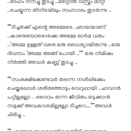
..ദേഹം നനച്ചു തുടച്ചു ..മറ്റൊരു വസ്ത്രം മാറ്റി
..ചെയ്യുന്ന തിനിടയിലും സംസാരം തുടർന്നു ..
“”ടീച്ചർക്ക് എന്റെ അമ്മേടെ. ഛായയാണ്
..കാണുമ്പോഴൊക്കെ അമ്മേ ഓർമ വരും
..’അമ്മ ഉള്ളത് വരെ ഒരു ധൈര്യായിരുന്നു ..ഒരു
ദിവസം ‘അമ്മ അങ്ങ് പോയി ..”” ഒരു നിമിഷം
നിർത്തി അവൾ കണ്ണ് തുടച്ചു ..
“”സംരക്ഷിക്കേണ്ടവർ തന്നെ നശിപ്പിക്കേം
ചെയ്തപ്പോൾ ശരീരത്തോടും വെറുപ്പായി ..ചാവാൻ
പറ്റില്ലല്ലോ . .ദൈവം തന്ന ജീവിതം ഒടുക്കാൻ
നമുക്ക് അവകാശമില്ലല്ലോ ടീച്ചറെ….””അവൾ
ചിരിച്ചു ..