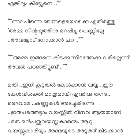
എങ്കിലും കിട്ട്യേനെ ..””
“”ന്നാ പിന്നെ ഞങ്ങളെയൊക്കെ എതിർത്തു
‘അമ്മ നിന്റഷ്ടത്തിനു ഒറപ്പിച്ച പെണ്ണില്ലേ
..അവളോട് നോക്കാൻ പറ ..””
“”‘അമ്മ ഇങ്ങനെ കിടക്കുന്നിടത്തേക്കു വരില്ലെന്ന്
അവൾ പറഞ്ഞിട്ടുണ്ട് ..””
മതി ..ഇനി കൂടുതൽ കേൾക്കാൻ വയ്യ ..ഈ
കേൾവിശക്തി മാത്രമായി എന്തിനു തന്നു..
ദൈവമേ ..കണ്ണുകൾ അടച്ചുകിടന്നു
..ഇരുപത്തെട്ടാം വയസ്സിൽ വിധവ ആയതാണ്
..ഒരു ഒൻപതുവയസ്സുകാരനും ആറു
വയസ്സുകാരിയും അമ്മയുടെ അടുത്ത് കിടക്കാൻ