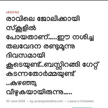
LIFESTYLE
രാവിലെ ജോലിക്കായി
സ്കൂളിൽ
പോയതാണ്…..ഈ നശിച്ച
തലവേദന രണ്ടുമൂന്നു
ദിവസമായി
കൂടെയുണ്ട്..ബസ്സിറങ്ങി ഗേറ്റ്
കടന്നതോർമ്മയുണ്ട്
..കുഴഞ്ഞു
വീഴുകയായിരുന്നു…..
30 June 2025
-
by
pranayamazha.com
-
Leave a Comment