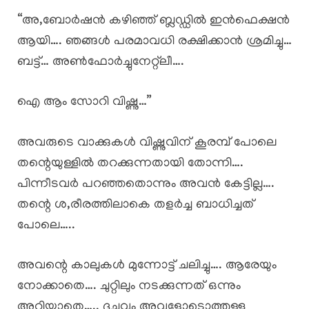
“അ,ബോർഷൻ കഴിഞ്ഞ് ബ്ലഡ്ഡിൽ ഇൻഫെക്ഷൻ
ആയി…. ഞങ്ങൾ പരമാവധി രക്ഷിക്കാൻ ശ്രമിച്ചു…
ബട്ട്… അൺഫോർച്ചുനേറ്റ്ലീ….
ഐ ആം സോറി വിഷ്ണു…”
അവരുടെ വാക്കുകൾ വിഷ്ണുവിന് കൂരമ്പ് പോലെ
തന്റെയുള്ളിൽ തറക്കുന്നതായി തോന്നി….
പിന്നീടവർ പറഞ്ഞതൊന്നും അവൻ കേട്ടില്ല….
തന്റെ ശ,രീരത്തിലാകെ തളർച്ച ബാധിച്ചത്
പോലെ…..
അവന്റെ കാലുകൾ മുന്നോട്ട് ചലിച്ചു…. ആരേയും
നോക്കാതെ…. ചുറ്റിലും നടക്കുന്നത് ഒന്നും
അറിയാതെ….. ദച്ചുവും അവളോടൊത്തുള്ള