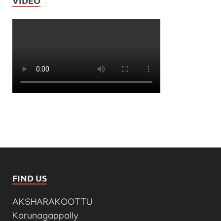
VIDEO
FIND US
AKSHARAKOOTTU
Karunagappally