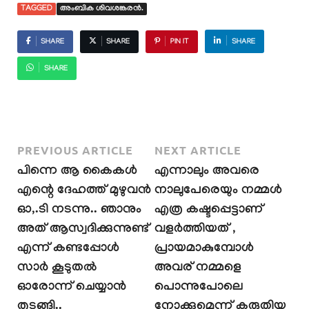
TAGGED
അംബിക ശിവശങ്കരൻ.
SHARE
SHARE
PIN IT
SHARE
SHARE
PREVIOUS ARTICLE
NEXT ARTICLE
പിന്നെ ആ കൈകൾ
എന്നാലും അവരെ
എന്റെ ദേഹത്ത് മുഴുവൻ
നാലുപേരെയും നമ്മൾ
ഓ,.ടി നടന്നു.. ഞാനും
എത്ര കഷ്ടപ്പെട്ടാണ്
അത് ആസ്വദിക്കുന്നുണ്ട്
വളർത്തിയത് ,
എന്ന് കണ്ടപ്പോൾ
പ്രായമാകുമ്പോൾ
സാർ കൂടുതൽ
അവര് നമ്മളെ
ഓരോന്ന് ചെയ്യാൻ
പൊന്നുപോലെ
തുടങ്ങി..
നോക്കുമെന്ന് കരുതിയ