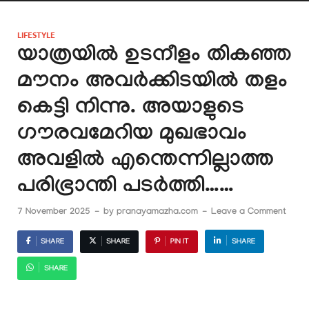
LIFESTYLE
യാത്രയിൽ ഉടനീളം തികഞ്ഞ
മൗനം അവർക്കിടയിൽ തളം
കെട്ടി നിന്നു. അയാളുടെ
ഗൗരവമേറിയ മുഖഭാവം
അവളിൽ എന്തെന്നില്ലാത്ത
പരിഭ്രാന്തി പടർത്തി……
7 November 2025
-
by
pranayamazha.com
-
Leave a Comment
SHARE
SHARE
PIN IT
SHARE
SHARE