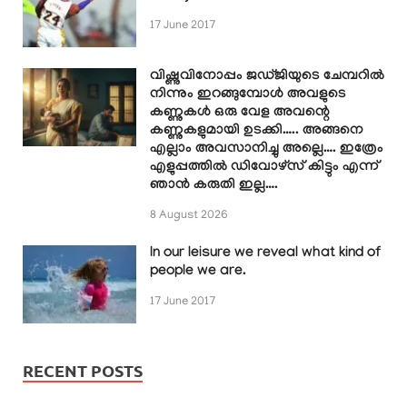
17 June 2017
വിഷ്ണുവിനോപ്പം ജഡ്ജിയുടെ ചേമ്പറിൽ
നിന്നും ഇറങ്ങുമ്പോൾ അവളുടെ
കണ്ണുകൾ ഒരു വേള അവന്റെ
കണ്ണുകളുമായി ഉടക്കി….. അങ്ങനെ
എല്ലാം അവസാനിച്ചു അല്ലെ…. ഇത്രേം
എളുപ്പത്തിൽ ഡിവോഴ്സ് കിട്ടും എന്ന്
ഞാൻ കരുതി ഇല്ല….
8 August 2026
In our leisure we reveal what kind of
people we are.
17 June 2017
RECENT POSTS