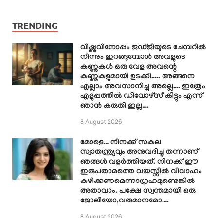
TRENDING
വിഷ്ണുവിനോപ്പം ജഡ്ജിയുടെ ചേമ്പറിൽ
നിന്നും ഇറങ്ങുമ്പോൾ അവളുടെ
കണ്ണുകൾ ഒരു വേള അവന്റെ
കണ്ണുകളുമായി ഉടക്കി….. അങ്ങനെ
എല്ലാം അവസാനിച്ചു അല്ലെ…. ഇത്രേം
എളുപ്പത്തിൽ ഡിവോഴ്സ് കിട്ടും എന്ന്
ഞാൻ കരുതി ഇല്ല….
8 August 2026
മോളെ… നിനക്ക് സകല
സ്വാതന്ത്ര്യവും അനുവദിച്ചു തന്നാണ്
ഞങ്ങൾ വളർത്തിയത്. നിനക്ക് ഈ
ഇരുപതാമത്തെ വയസ്സിൽ വിവാഹം
കഴിക്കണമെന്നാഗ്രഹമുണ്ടെങ്കിൽ
അതാവാം. പക്ഷേ സ്വന്തമായി ഒരു
ജോലിയോ,വരുമാനമോ….
8 August 2026