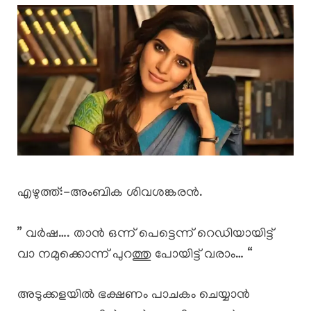
എഴുത്ത്:-അംബിക ശിവശങ്കരൻ.
” വർഷ…. താൻ ഒന്ന് പെട്ടെന്ന് റെഡിയായിട്ട്
വാ നമുക്കൊന്ന് പുറത്തു പോയിട്ട് വരാം… “
അടുക്കളയിൽ ഭക്ഷണം പാചകം ചെയ്യാൻ