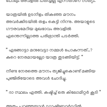
പോലും അവളിൽ പതിച്ചില്ല എന്നതാണ് സത്യം.
യാത്രയിൽ ഉടനീളം തികഞ്ഞ മൗനം
അവർക്കിടയിൽ തളം കെട്ടി നിന്നു. അയാളുടെ
ഗൗരവമേറിയ മുഖഭാവം അവളിൽ
എന്തെന്നില്ലാത്ത പരിഭ്രാന്തി പടർത്തി.
” എങ്ങോട്ടാ മനുവേട്ടാ നമ്മൾ പോകുന്നത്…?
കുറെ നേരമായല്ലോ യാത്ര തുടങ്ങിയിട്ട്. “
നീണ്ട നേരത്തെ മൗനം ത്യജിച്ചുകൊണ്ട് മങ്ങിയ
പുഞ്ചിരിയോടെ അവൾ ചോദിച്ചു.
” ദാ സ്ഥലം എത്തി. കഷ്ടിച്ച് ഒരു കിലോമീറ്റർ കൂടി “
അതും പറഞ്ഞയാൾ ഡാഷ്ബോർഡിൽ