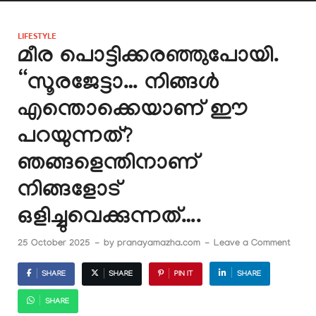
LIFESTYLE
മീര പൊട്ടിക്കരഞ്ഞുപോയി.
“സൂരജേട്ടാ… നിങ്ങൾ
എന്തൊക്കെയാണ് ഈ
പറയുന്നത്?
ഞങ്ങളെന്തിനാണ്
നിങ്ങളോട്
ഒളിച്ചുവെക്കുന്നത്….
25 October 2025
-
by
pranayamazha.com
-
Leave a Comment
SHARE
SHARE
PIN IT
SHARE
SHARE