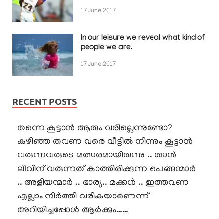
17 June 2017
In our leisure we reveal what kind of
people we are.
17 June 2017
RECENT POSTS
തന്നെ കൂട്ടാൻ ആരും വരില്ലെന്നുണ്ടോ?
കഴിഞ്ഞ തവണ വരെ വീട്ടിൽ നിന്നും കൂട്ടാൻ
വരുന്നവരുടെ മത്സരമായിരുന്നു .. താൻ
ലീവിന് വരുന്നത് കാത്തിരിക്കുന്ന പെങ്ങന്മാർ
.. അളിയന്മാർ .. ഭാര്യ.. മക്കൾ .. ഇത്തവണ
എല്ലാം നിർത്തി വരികയാണെന്ന്
അറിയിച്ചപ്പോൾ ആർക്കും……