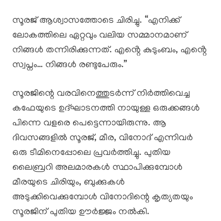
സൂരജ് ആശ്വാസത്തോടെ ചിരിച്ചു. “എനിക്ക്
ലോകത്തിലെ ഏറ്റവും വലിയ സമ്മാനമാണ്
നിങ്ങൾ തന്നിരിക്കുന്നത്. എൻ്റെ കുടുംബം, എൻ്റെ
സ്വപ്നം… നിങ്ങൾ രണ്ടുപേരും.”
സൂരജിന്റെ വരവിനെത്തുടർന്ന് നിർത്തിവെച്ച
കഫേയുടെ ഉദ്ഘാടനത്തി നായുള്ള ഒരുക്കങ്ങൾ
പിന്നെ വളരെ പെട്ടെന്നായിരുന്നു. ആ
ദിവസങ്ങളിൽ സൂരജ്, മീര, വിനോദ് എന്നിവർ
ഒരു ടീമിനെപ്പോലെ പ്രവർത്തിച്ചു. പുതിയ
ലൈബ്രറി അലമാരകൾ സ്ഥാപിക്കുമ്പോൾ
മീരയുടെ ചിരിയും, ബുക്കുകൾ
അടുക്കിവെക്കുമ്പോൾ വിനോദിന്റെ കൃത്യതയും
സൂരജിന് പുതിയ ഊർജ്ജം നൽകി.