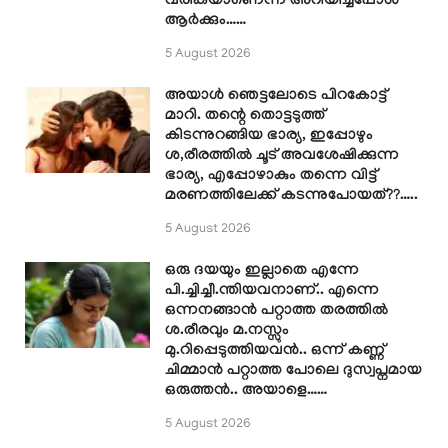
വരികയാണെന്ന് അറിയിച്ചപ്പോൾ
ആർക്കും……
5 August 2026
അയാൾ ഞെട്ടലോടെ പിറകോട്ട്
മാറി. തന്റെ തൊട്ടടുത്ത്
കിടന്നുറങ്ങിയ ഭാര്യ, ഇപ്പോഴും
ശ,രീരത്തിൽ ചൂട് അവശേഷിക്കുന്ന
ഭാര്യ, എപ്പോഴാകും തന്നെ വിട്ട്
മരണത്തിലേക്ക് കടന്നുപോയത്??…..
5 August 2026
ഒരു ദയയും ഇല്ലാതെ എന്നേ
പി.ച്ചിച്ചീ.ന്തിയവനാണ്.. എന്നെ
ഒന്നനങ്ങാൻ പറ്റാത്ത തരത്തിൽ
ശ.രീരവും മ.നസ്സും
മു.റിപ്പെടുത്തിയവൻ.. ഒന്ന് കണ്ണ്
ചിമ്മാൻ പറ്റാത്ത പോലെ ദുസ്വപ്നമായ
ഒരുത്തൻ.. അയാളെ……
5 August 2026