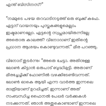
എന്ത് ബിസിനസ്?”
“നമ്മുടെ പഴയ തറവാടിനടുത്ത് ഒരു ബുക്ക് കഫേ.
ഏട്ടന് വായനയും പുസ്തകങ്ങളുമെല്ലാം
ഇഷ്ടമാണല്ലോ. ഏട്ടന്റെ സ്വപ്നമായിരുന്നില്ലേ
അതൊരു കാലത്ത്? വിനോദാണ് ഇതിന്റെ
പ്രധാന ആശയം കൊണ്ടുവന്നത്.” മീര പറഞ്ഞു.
വിനോദ് തുടർന്നു: “അതെ ചേട്ടാ. അതിനുള്ള
ലോൺ കിട്ടാൻ ഒരുപാട് ബുദ്ധിമുട്ടി. അതാണ്
മീരച്ചേച്ചിക്ക് ഫോണിൽ വഴക്കിടേണ്ടിവന്നത്.
ലോൺ ഓകെ ആയി എന്ന വാർത്ത ഇന്നലെ
രാത്രിയാണ് ഉറപ്പിച്ചത്. ഇന്നാണ് അത്
സംബന്ധിച്ച ഫൈനൽ പേപ്പർ വർക്കുകൾ
നടക്കുന്നത്. ഞാൻ അതുകൊണ്ടാണ് ഇന്നലെ