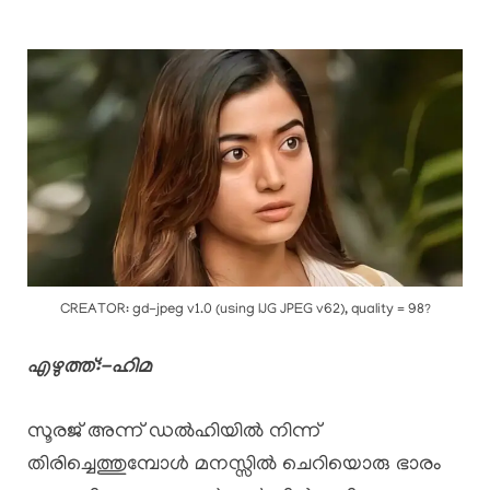
CREATOR: gd-jpeg v1.0 (using IJG JPEG v62), quality = 98?
എഴുത്ത്:-ഹിമ
സൂരജ് അന്ന് ഡൽഹിയിൽ നിന്ന്
തിരിച്ചെത്തുമ്പോൾ മനസ്സിൽ ചെറിയൊരു ഭാരം