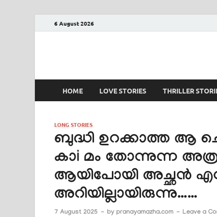
6 August 2026
PRANAYAMAZHA
The Rain of Love
HOME
LOVE STORIES
THRILLER STORI
LONG STORIES
ബുദ്ധി ഉറക്കാത്ത ആ 
കാi മം തോന്നുന്ന അത്ര
ആയിപോയി അച്ഛൻ എന്ന
അറിയില്ലായിരുന്നു……
7 August 2025
-
by
pranayamazha.com
-
Leave a C