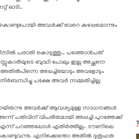
്റ് ഓടി..
ക് കൊണ്ടുപോയി അവൾക്ക് വേറെ കുഴപ്പമൊന്നും
ചു പോലീസിൽ പരാതി കൊടുത്തു… പത്തൊൻപത്
സ്സുകാരിയുടെ ബുദ്ധി പോലും ഇല്ല അച്ഛനെ
 അതിൽപിന്നെ അപ്പച്ചിയോടും അവളോടും
ർബന്ധിച്ചു പക്ഷേ അവർ സമ്മതിച്ചില്ല
ില്ലായിരുന്നു അവർക്ക് ആവശ്യമുള്ള സാധനങ്ങൾ
അന്ന് പതിവിന് വിപരീതമായി അപ്പച്ചി പുറത്തേക്ക്
 എന്ന് പറഞ്ഞപ്പോൾ എതിർത്തില്ല.. ടൗണിലെ
ചു കൊണ്ടുവന്നു. എനിക്കെന്തോ അതിൽ ദുരൂഹത