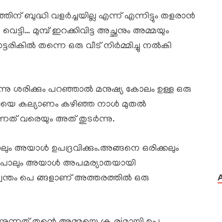
് ബുദ്ധി വളർച്ചയില്ല എന്ന് എന്നിട്ടും തളരാൻ
ട്ടി… മുമ്പ് ഇറക്കിവിട്ട അച്ഛനും അമ്മയും
ടരികിൽ തന്നെ ഒരു വീട് നിർമ്മിച്ചു നൽകി
ന്നു ശരിക്കും പറഞ്ഞാൽ മനുഷ്യ കോലം ഉള്ള ഒരു
യെ കല്യാണം കഴിഞ്ഞ നാൾ മുതൽ
ുന്നത് വരെയും അത് തുടർന്നു.
ം അയാൾ ഉപദ്രവിക്കും.അങ്ങനെ ഒരിക്കലും
് പോലും അയാൾ അപമര്യാതയായി
 സ്വന്തം പെ ങ്ങളാണ് അത്തരത്തിൽ ഒരു