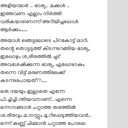
അളിയന്മാർ .. ഭാര്യ.. മക്കൾ ..
ഇത്തവണ എല്ലാം നിർത്തി
വരികയാണെന്ന് അറിയിച്ചപ്പോൾ
ആർക്കും……
അയാൾ ഞെട്ടലോടെ പിറകോട്ട് മാറി.
തന്റെ തൊട്ടടുത്ത് കിടന്നുറങ്ങിയ ഭാര്യ,
ഇപ്പോഴും ശ,രീരത്തിൽ ചൂട്
അവശേഷിക്കുന്ന ഭാര്യ, എപ്പോഴാകും
തന്നെ വിട്ട് മരണത്തിലേക്ക്
കടന്നുപോയത്??…..
ഒരു ദയയും ഇല്ലാതെ എന്നേ
പി.ച്ചിച്ചീ.ന്തിയവനാണ്.. എന്നെ
ഒന്നനങ്ങാൻ പറ്റാത്ത തരത്തിൽ
ശ.രീരവും മ.നസ്സും മു.റിപ്പെടുത്തിയവൻ..
ഒന്ന് കണ്ണ് ചിമ്മാൻ പറ്റാത്ത പോലെ