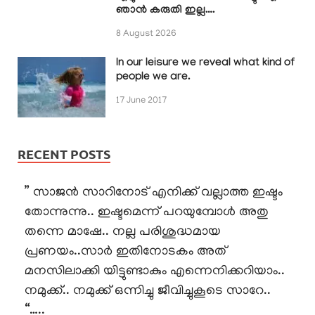
ഞാൻ കരുതി ഇല്ല….
8 August 2026
In our leisure we reveal what kind of
people we are.
17 June 2017
RECENT POSTS
” സാജൻ സാറിനോട് എനിക്ക് വല്ലാത്ത ഇഷ്ടം
തോന്നുന്നു.. ഇഷ്ടമെന്ന് പറയുമ്പോൾ അതു
തന്നെ മാഷേ.. നല്ല പരിശുദ്ധമായ
പ്രണയം..സാർ ഇതിനോടകം അത്
മനസിലാക്കി യിട്ടുണ്ടാകും എന്നെനിക്കറിയാം..
നമുക്ക്.. നമുക്ക് ഒന്നിച്ചു ജീവിച്ചുകൂടെ സാറേ..
“…..