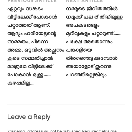
PREVIOUS ARTICLE
NEXT ARTICLE
ഏറ്റവും സങ്കടം
നമ്മുടെ ജീവിതത്തിൽ
വീട്ടിലേക്ക് പോകാൻ
നമുക്ക് പല രീതിയിലുള്ള
പറ്റാത്തത് ആണ്.
അപകടങ്ങളും
ആദ്യം ഹരിയേട്ടന്റെ
മുറിവുകളും പറ്റാറുണ്ട്……
സമ്മതം, പിന്നെ
പക്ഷേ അതൊന്നും
അമ്മ, ഒടുവിൽ അച്ഛനും
പങ്കാളിയെ
കൂടെ സമ്മതിച്ചാൽ
തിരഞ്ഞെടുക്കുമ്പോൾ
മാത്രമേ വീട്ടിലേക്ക്
അയാളോട് തുറന്നു
പോകാൻ ഒക്കൂ……
പറഞ്ഞില്ലെങ്കിലും
കുഴപ്പമില്ല…
Leave a Reply
Your email address will not be published.
Required fields are