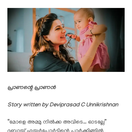
പ്രാണന്റെ പ്രാണൻ
Story written by Deviprasad C Unnikrishnan
“മോളെ അമ്മു നിൽക്ക അവിടെ… ഓടല്ലേ”
ദുബായ് എയർപോർട്ടിന്റെ പാർക്കിങ്ങിൽ