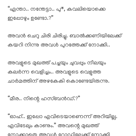
“എന്താ.. നന്തേട്ടാ.. പു*, കവലിയൊക്കെ
ഇപ്പോഴും ഉണ്ടോ.?”
അവൻ ചെറു ചിരി ചിരിച്ചു. ബാൽക്കണിയിലേക്ക്
കയറി നിന്നു അവൾ പുറത്തേക്ക് നോക്കി..
അവളുടെ മുഖത്ത് പച്ചയും ചുവപ്പും നീലയും
കലർന്ന വെളിച്ചം.. അവളുടെ വെളുത്ത
ചാർമത്തിന് അഴകേകി കൊണ്ടേയിരുന്നു.
“മീര.. നിന്റെ ഹസ്ബൻഡ്.?”
“ഓഹ്.. ഇപ്പോ എവിടെയാണെന്ന് അറിയില്ല.
എവിടേലും കാണും.” അവന്റെ മുഖത്ത്
നോക്കാതെ അവൾ റോഡിലേക്ക് നോക്കി