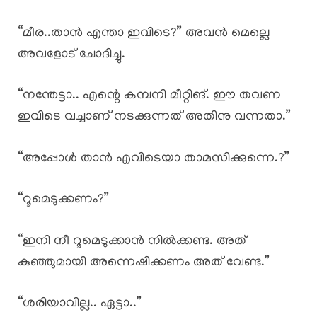
“മീര..താൻ എന്താ ഇവിടെ?” അവൻ മെല്ലെ
അവളോട്‌ ചോദിച്ചു.
“നന്തേട്ടാ.. എന്റെ കമ്പനി മീറ്റിങ്. ഈ തവണ
ഇവിടെ വച്ചാണ് നടക്കുന്നത് അതിനു വന്നതാ.”
“അപ്പോൾ താൻ എവിടെയാ താമസിക്കുന്നെ.?”
“റൂമെടുക്കണം?”
“ഇനി നീ റൂമെടുക്കാൻ നിൽക്കണ്ട. അത്
കുഞ്ഞുമായി അന്നെഷിക്കണം അത് വേണ്ട.”
“ശരിയാവില്ല.. ഏട്ടാ..”