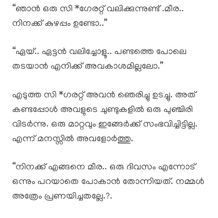
“ഞാൻ ഒരു സി *ഗേരറ്റ് വലിക്കുന്നുണ്ട് .മീര..
നിനക്ക് കുഴപ്പം ഉണ്ടോ..”
“ഏയ്.. ഏട്ടൻ വലിച്ചോളൂ.. പണ്ടത്തെ പോലെ
തടയാൻ എനിക്ക് അവകാശമില്ലലോ.”
എടുത്ത സി *ഗരറ്റ് അവൻ ഞെരിച്ചു ഉടച്ചു. അത്
കണ്ടപ്പോൾ അവളുടെ ചുണ്ടുകളിൽ ഒരു പുഞ്ചിരി
വിടർന്നു. ഒരു മാറ്റവും ഇങ്ങേർക്ക് സംഭവിച്ചിട്ടില്ല.
എന്ന് മനസ്സിൽ അവളോർത്തു.
“നിനക്ക് എങ്ങനെ മീര.. ഒരു ദിവസം എന്നോട്
ഒന്നും പറയാതെ പോകാൻ തോന്നിയത്. നമ്മൾ
അത്രേം പ്രണയിച്ചതല്ലേ.?.