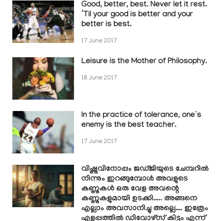
Good, better, best. Never let it rest.
‘Til your good is better and your
better is best.
17 June 2017
Leisure is the Mother of Philosophy.
18 June 2017
In the practice of tolerance, one’s
enemy is the best teacher.
17 June 2017
വിഷ്ണുവിനോപ്പം ജഡ്ജിയുടെ ചേമ്പറിൽ
നിന്നും ഇറങ്ങുമ്പോൾ അവളുടെ
കണ്ണുകൾ ഒരു വേള അവന്റെ
കണ്ണുകളുമായി ഉടക്കി….. അങ്ങനെ
എല്ലാം അവസാനിച്ചു അല്ലെ…. ഇത്രേം
എളുപ്പത്തിൽ ഡിവോഴ്സ് കിട്ടും എന്ന്