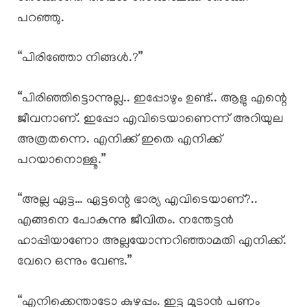
പറഞ്ഞു.
“പിരിഞ്ഞോ നിങ്ങൾ.?”
“പിരിഞ്ഞിട്ടൊന്നുല്ല.. ഇപ്പോഴും ഉണ്ട്.. ആളു എന്റെ
ജീവനാണ്. ഇപ്പോ എവിടെയാണെന്ന് അറിയുല
അത്രതന്നെ. എനിക്ക് ഇതെ എനിക്ക്
പറയാനൊള്ളൂ.”
“അല്ല ഏട്ട… ഏട്ടന്റെ ഭാര്യ എവിടെയാണ്?..
എങ്ങനെ പോകുന്നു ജീവിതം. നന്തേട്ടൻ
ഹാപ്പിയാണോ അല്ലയോന്നറിഞ്ഞാമതി എനിക്ക്.
വേറെ ഒന്നും വേണ്ട.”
“എനിക്കെന്താടോ കുഴപ്പം. ഇട്ടു മൂടാൻ പണം