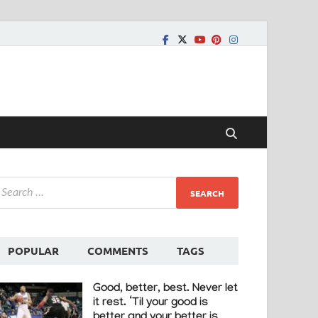
POPULAR
COMMENTS
TAGS
Good, better, best. Never let
it rest. ‘Til your good is
better and your better is