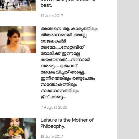
best.
17 June 2017
അങ്ങനെ ആ കാര്യത്തിലും
തീരുമാനമായി അല്ലേ
രാജലക്ഷ്മി
അമ്മേ…..സേതുവിന്
ജോലിക്ക് ഇന്നല്ലേ
കയറേണ്ടത്….നന്നായി
വരട്ടെ…. ഒരുപാട്
അനുഭവിച്ചത് അല്ലെ..
ഇനിയെങ്കിലും രണ്ടുപേരും
സന്തോഷത്തിലും
സമാധാനത്തിലും
ജീവിക്കട്ടെ…
7 August 2026
Leisure is the Mother of
Philosophy.
18 June 2017