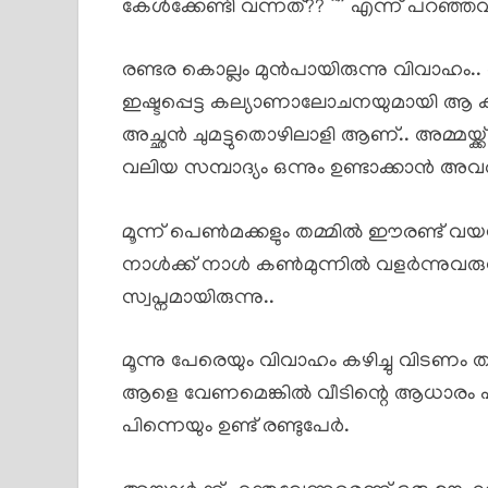
കേൾക്കേണ്ടി വന്നത്?? “” എന്ന് പറഞ്ഞവ
രണ്ടര കൊല്ലം മുൻപായിരുന്നു വിവാഹം.
ഇഷ്ടപ്പെട്ട കല്യാണാലോചനയുമായി ആ കുടു
അച്ഛൻ ചുമട്ടുതൊഴിലാളി ആണ്.. അമ്മയ്ക്ക
വലിയ സമ്പാദ്യം ഒന്നും ഉണ്ടാക്കാൻ അവർക്ക
മൂന്ന് പെൺമക്കളും തമ്മിൽ ഈരണ്ട് വയസ്സി
നാൾക്ക് നാൾ കൺമുന്നിൽ വളർന്നുവരുന്
സ്വപ്നമായിരുന്നു..
മൂന്നു പേരെയും വിവാഹം കഴിച്ചു വിടണം 
ആളെ വേണമെങ്കിൽ വീടിന്റെ ആധാരം പണയം
പിന്നെയും ഉണ്ട് രണ്ടുപേർ.