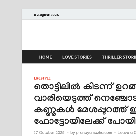
8 August 2026
PRANAYAMAZHA
The Rain of Love
HOME
LOVE STORIES
THRILLER STORI
LIFESTYLE
തൊട്ടിലിൽ കിടന്ന് ഉ
വാരിയെടുത്ത് നെഞ്ചോട്
കണ്ണുകൾ മേശപ്പുറത്ത് ഇര
ഫോട്ടോയിലേക്ക് പോയി
17 October 2025
-
by
pranayamazha.com
-
Leave a 