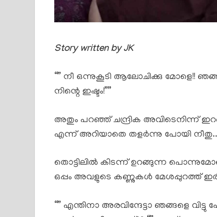
Story written by JK
“” നീ ഒന്നുകൂടി ആലോചിക്കു മോളെ!! 
നിന്റെ ഇഷ്ടം!””
അതും പറഞ്ഞ് ചന്ദ്രിക അവിടെനിന്ന് 
എന്ന് അറിയാതെ തളർന്നു പോയി നീതു.
തൊട്ടിലിൽ കിടന്ന് ഉറങ്ങുന്ന പൊന്നു
ഒപ്പം അവളുടെ കണ്ണുകൾ മേശപ്പുറത്ത് ഇരി
“” എന്തിനാ അരവിന്ദേട്ടാ ഞങ്ങളെ വിട്ട