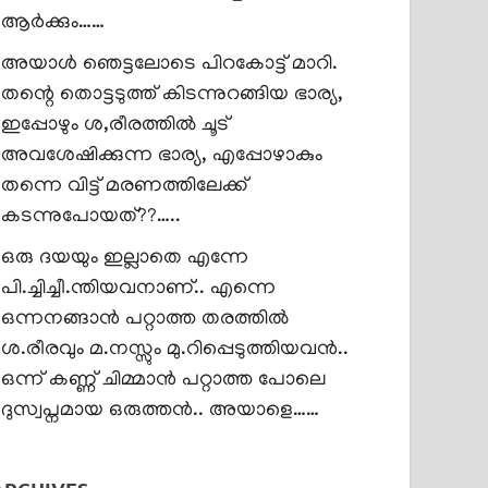
ആർക്കും……
അയാൾ ഞെട്ടലോടെ പിറകോട്ട് മാറി.
തന്റെ തൊട്ടടുത്ത് കിടന്നുറങ്ങിയ ഭാര്യ,
ഇപ്പോഴും ശ,രീരത്തിൽ ചൂട്
അവശേഷിക്കുന്ന ഭാര്യ, എപ്പോഴാകും
തന്നെ വിട്ട് മരണത്തിലേക്ക്
കടന്നുപോയത്??…..
ഒരു ദയയും ഇല്ലാതെ എന്നേ
പി.ച്ചിച്ചീ.ന്തിയവനാണ്.. എന്നെ
ഒന്നനങ്ങാൻ പറ്റാത്ത തരത്തിൽ
ശ.രീരവും മ.നസ്സും മു.റിപ്പെടുത്തിയവൻ..
ഒന്ന് കണ്ണ് ചിമ്മാൻ പറ്റാത്ത പോലെ
ദുസ്വപ്നമായ ഒരുത്തൻ.. അയാളെ……