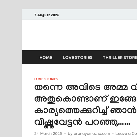
7 August 2026
PRANAYAMAZHA
The Rain of Love
HOME
LOVE STORIES
THRILLER STORI
LOVE STORIES
തന്നെ അവിടെ അമ്മ വിഷമിപ
അതുകൊണ്ടാണ് ഇങ്ങോട്
കാര്യത്തെക്കുറിച്ച് ഞാൻ
വിഷ്ണുവേട്ടൻ പറഞ്ഞു……
24 March 2025
-
by
pranayamazha.com
-
Leave a C