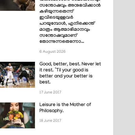
സന്തോഷവും അനുഭവിക്കാൻ
കഴിയുന്നതെന്ന്
ഇവിടെയുള്ളവർ
പറയുമ്പോൾ, എനിക്കെന്ത്
മാത്രം ആത്മാഭിമാനവും
സന്തോഷവുമാണ്
തോന്നുന്നതെന്നോ…
6 August 2026
Good, better, best. Never let
it rest. ‘Til your good is
better and your better is
best.
17 June 2017
Leisure is the Mother of
Philosophy.
18 June 2017