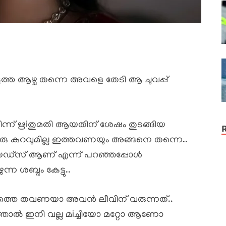
ത്ത ആഴ്ച തന്നെ അവളെ തേടി ആ ചുവപ്പ്
ിന്ന് ഋiതുമതി ആയതിന് ശേഷം തുടങ്ങിയ
കുറവുമില്ല ഇത്തവണയും അങ്ങനെ തന്നെ..
രിയഡ്സ് ആണ് എന്ന് പറഞ്ഞപ്പോൾ
്ന ശബ്ദം കേട്ടു..
്നാമത്തെ തവണയാ അവൻ ലീവിന് വരുന്നത്..
ഞ്ഞാൽ ഇനി വല്ല മiച്ചിയോ മറ്റോ ആണോ